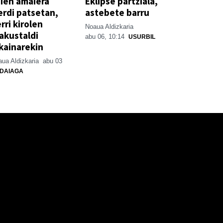
ien amaiera
Eklipse partziala,
erdi patsetan,
astebete barru
rri kirolen
Noaua Aldizkaria
akustaldi
abu 06, 10:14
USURBIL
kainarekin
ua Aldizkaria
abu 03
DAIAGA