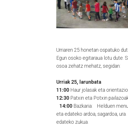
Urriaren 25 honetan ospatuko dute 
Egun osoko egitaraua lotu dute. So
osoa zehatz mehatz, segidan:
Urriak 25, larunbata
11:00
Haur jolasak eta orientazi
12:30
Patxin eta Potxin pailazoak
14:00
Bazkaria: Helduen menua (2
eta edateko ardoa, sagardoa, ur
edateko zukua.