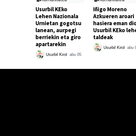
Usurbil KEko
Iñigo Moreno
Lehen Nazionala
Azkueren aroari
Urnietan gogotsu
hasiera eman di
lanean, aurpegi
Usurbil KEko leh
berriekin eta giro
taldeak
apartarekin
Usurbil Kirol
abu 
Usurbil Kirol
abu 05