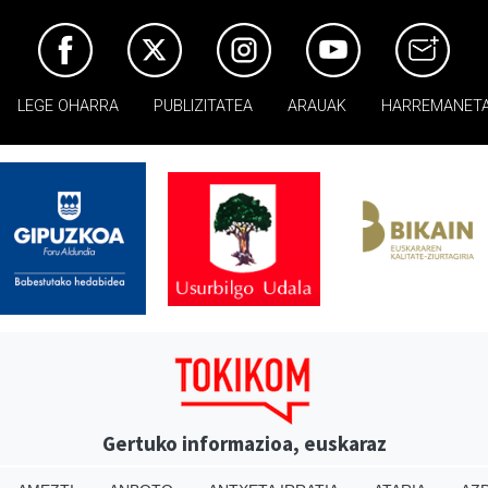
LEGE OHARRA
PUBLIZITATEA
ARAUAK
HARREMANET
Gertuko informazioa, euskaraz