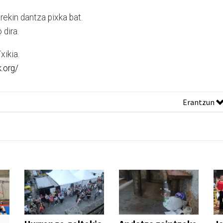
rekin dantza pixka bat.
 dira.
xikia.
k.org/
Erantzun