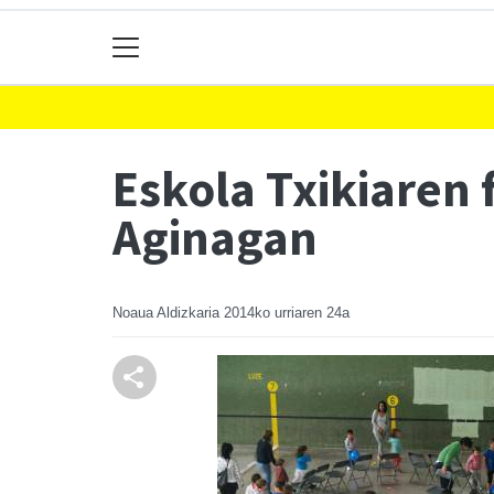
Eskola Txikiaren
Aginagan
Noaua Aldizkaria
2014ko urriaren 24a