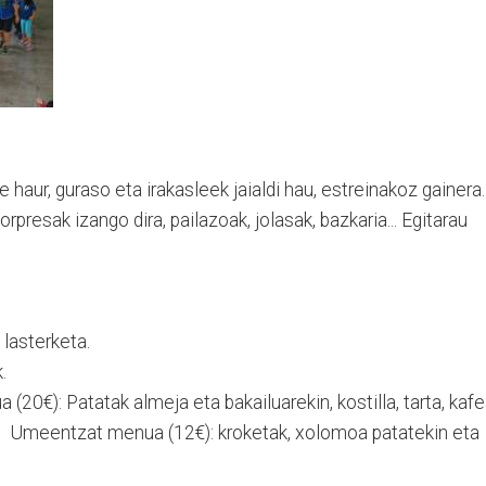
haur, guraso eta irakasleek jaialdi hau, estreinakoz gainera.
rpresak izango dira, pailazoak, jolasak, bazkaria... Egitarau
o lasterketa.
.
0€): Patatak almeja eta bakailuarekin, kostilla, tarta, kaf
a. Umeentzat menua (12€): kroketak, xolomoa patatekin eta