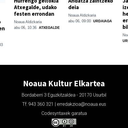
Hurrengo geltokia
Andatza zaintzeko
Ja
Atxegalde, udako
deia
iz
festen errondan
he
Noaua Aldizkaria
er
o
abu 06, 09:00
URDAIAGA
Noaua Aldizkaria
bi
en
abu 06, 10:36
ATXEGALDE
Noa
UR
03
Noaua Kultur Elkartea
Bordaberri 3 Eguzkitzaldea - 20170 Usurbil
Tf: 943 360 321 | erredakzioa@noaua.eus
Codesyntaxek garatua