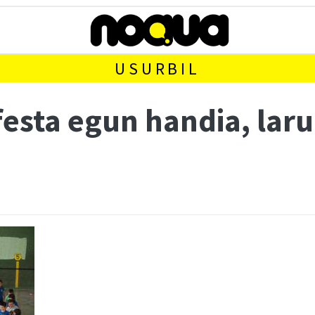
USURBIL
 festa egun handia, la