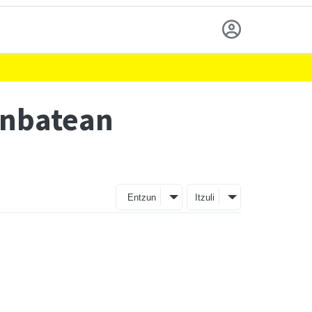
runbatean
Entzun
Itzuli