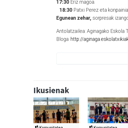
17:30
Eriz magoa.
18:30
Patxi Perez eta konpainia
Egunean zehar,
sorpresak izango
Antolatzailea: Aginagako Eskola T
Bloga:
http://aginaga.eskolatxikia
Ikusienak
Komunitatea
Komunitatea