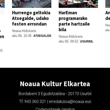
Hurrengo geltokia
HarEman
An
Atxegalde, udako
programarako
de
festen errondan
parte hartzaile
Noa
bila
o
abu
Noaua Aldizkaria
en
abu 06, 10:36
ATXEGALDE
Noaua Aldizkaria
abu 06, 09:52
USURBIL
03
Noaua Kultur Elkartea
Bordaberri 3 Eguzkitzaldea - 20170 Usurbil
Tf: 943 360 321 | erredakzioa@noaua.eus
Codesyntaxek garatua