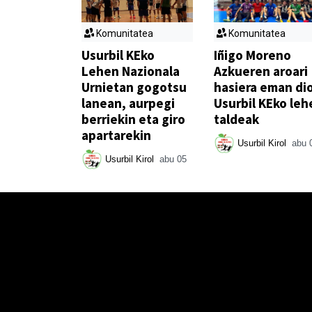
Komunitatea
Komunitatea
Usurbil KEko
Iñigo Moreno
Lehen Nazionala
Azkueren aroari
Urnietan gogotsu
hasiera eman di
lanean, aurpegi
Usurbil KEko leh
berriekin eta giro
taldeak
apartarekin
Usurbil Kirol
abu 
Usurbil Kirol
abu 05