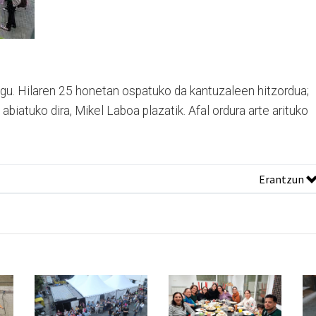
ugu. Hilaren 25 honetan ospatuko da kantuzaleen hitzordua;
abiatuko dira, Mikel Laboa plazatik. Afal ordura arte arituko
Erantzun