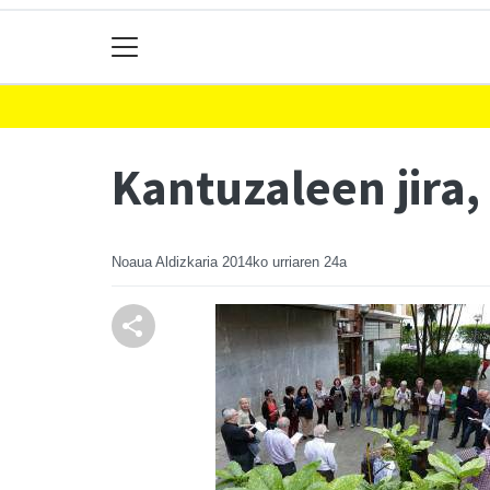
Kantuzaleen jira,
Noaua Aldizkaria
2014ko urriaren 24a