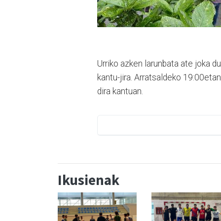
Urriko azken larunbata ate joka d
kantu-jira. Arratsaldeko 19:00etan 
dira kantuan.
Ikusienak