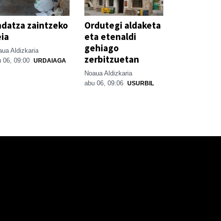
datza zaintzeko
Ordutegi aldaketa
ia
eta etenaldi
gehiago
ua Aldizkaria
zerbitzuetan
 06, 09:00
URDAIAGA
Noaua Aldizkaria
abu 06, 09:06
USURBIL