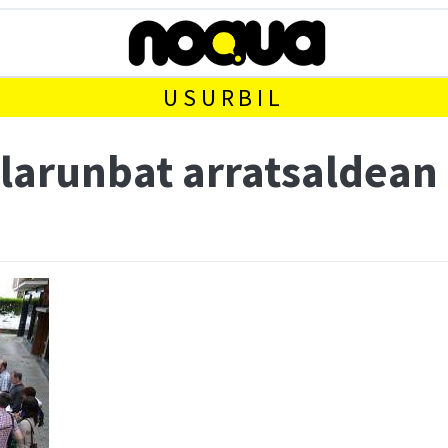
USURBIL
 larunbat arratsaldean