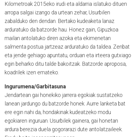
Kilometroak 2015eko irudi eta aldarria islatuko dituen
arropa salgai izango da urtean zehar, Usurbilen
zabalduko den dendan. Bertako kudeaketa lanaz
arduratuko da batzorde hau. Honez gain, Gipuzkoa
mailan antolatuko diren azoka eta ekimenetan
salmenta postua jartzeaz arduratuko da taldea. Zenbat
eta jende gehiago apuntatu, orduan eta irteera gutxiago
egin beharko ditu talde bakoitzak. Batzorde aproposa,
koadrilek izen emateko.
Ingurumena/Garbitasuna
Jendartean gai honekiko jarrera egokiak sustatzeko
lanean jardungo du batzorde honek. Aurre lanketa bat
ere egin nahi da, hondakinak kudeatzeko modu
egokiaren inguruan. Usurbilek gainera, gai honetan
ardura berezia duela gogorarazi dute antolatzaileek.