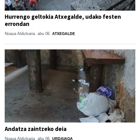
Hurrengo geltokia Atxegalde, udako festen
errondan
Noaua Aldizkaria
abu 06
ATXEGALDE
Andatza zaintzeko deia
Noaua Aldizkaria
abu 06
URDAIAGA