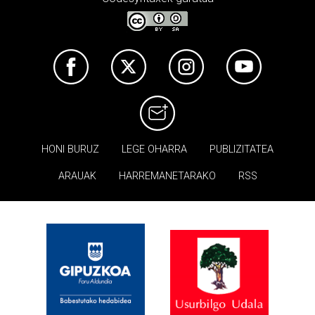
HONI BURUZ
LEGE OHARRA
PUBLIZITATEA
ARAUAK
HARREMANETARAKO
RSS