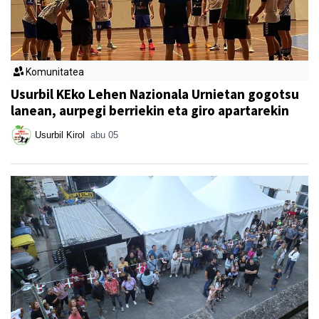
Komunitatea
Usurbil KEko Lehen Nazionala Urnietan gogotsu
lanean, aurpegi berriekin eta giro apartarekin
Usurbil Kirol
abu 05