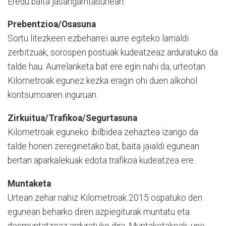
Eredu baita jasangarritasunean.
Prebentzioa/Osasuna
Sortu litezkeen ezbeharrei aurre egiteko larrialdi
zerbitzuak, sorospen postuak kudeatzeaz arduratuko da
talde hau. Aurrelanketa bat ere egin nahi da, urteotan
Kilometroak egunez kezka eragin ohi duen alkohol
kontsumoaren inguruan.
Zirkuitua/Trafikoa/Segurtasuna
Kilometroak eguneko ibilbidea zehaztea izango da
talde honen zereginetako bat, baita jaialdi egunean
bertan aparkalekuak edota trafikoa kudeatzea ere.
Muntaketa
Urtean zehar nahiz Kilometroak 2015 ospatuko den
egunean beharko diren azpiegiturak muntatu eta
desmuntatzeaz arduratuko dira. Muntaketakoak, une