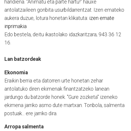
handiena. "Animatu eta parte hartu!" hauxe
antolatzaileen gonbita usurbildarrentzat. Izen emateko
aukera duzue, lotura honetan klikatuta:
izen emate
inprimakia
Edo bestela, deitu ikastolako idazkaritzara; 943 36 12
16.
Lan batzordeak
Ekonomia
Eraikin berria eta datorren urte honetan zehar
antolatuko diren ekimenak finantzatzeko lanean
jardungo du batzorde honek. "Gure zozketa" izeneko
ekimena jarriko asmo dute martxan. Tonbola, salmenta
postuak... ere jarriko dira.
Arropa salmenta