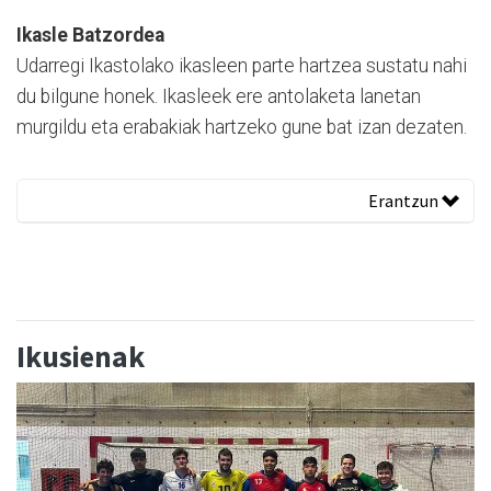
Ikasle Batzordea
Udarregi Ikastolako ikasleen parte hartzea sustatu nahi
du bilgune honek. Ikasleek ere antolaketa lanetan
murgildu eta erabakiak hartzeko gune bat izan dezaten.
Erantzun
Ikusienak