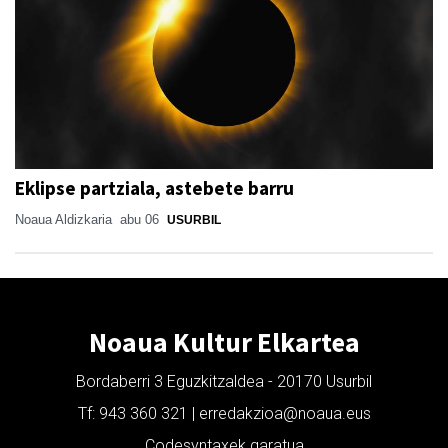
Eklipse partziala, astebete barru
Noaua Aldizkaria
abu 06
USURBIL
Noaua Kultur Elkartea
Bordaberri 3 Eguzkitzaldea - 20170 Usurbil
Tf: 943 360 321 | erredakzioa@noaua.eus
Codesyntaxek garatua