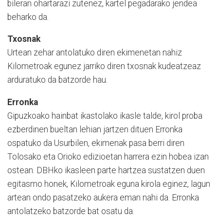
bileran ohartarazi zutenez, kartel pegadarako jendea
beharko da.
Txosnak
Urtean zehar antolatuko diren ekimenetan nahiz
Kilometroak egunez jarriko diren txosnak kudeatzeaz
arduratuko da batzorde hau.
Erronka
Gipuzkoako hainbat ikastolako ikasle talde, kirol proba
ezberdinen bueltan lehian jartzen dituen Erronka
ospatuko da Usurbilen, ekimenak pasa berri diren
Tolosako eta Orioko edizioetan harrera ezin hobea izan
ostean. DBHko ikasleen parte hartzea sustatzen duen
egitasmo honek, Kilometroak eguna kirola eginez, lagun
artean ondo pasatzeko aukera eman nahi da. Erronka
antolatzeko batzorde bat osatu da.