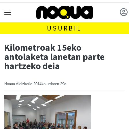
USURBIL
Kilometroak 15eko
antolaketa lanetan parte
hartzeko deia
Noaua Aldizkaria
2014ko urriaren 29a