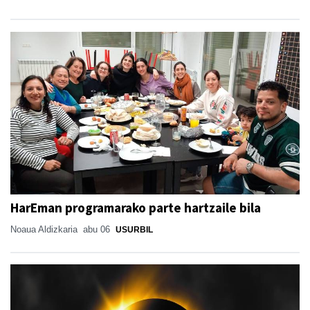
HarEman programarako parte hartzaile bila
Noaua Aldizkaria
abu 06
USURBIL