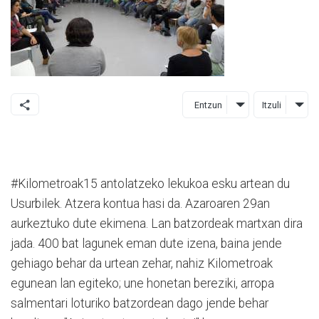
Entzun
Itzuli
#Kilometroak15 antolatzeko lekukoa esku artean du
Usurbilek. Atzera kontua hasi da. Azaroaren 29an
aurkeztuko dute ekimena. Lan batzordeak martxan dira
jada. 400 bat lagunek eman dute izena, baina jende
gehiago behar da urtean zehar, nahiz Kilometroak
egunean lan egiteko; une honetan bereziki, arropa
salmentari loturiko batzordean dago jende behar