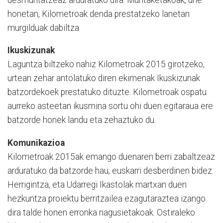
honetan, Kilometroak denda prestatzeko lanetan
murgilduak dabiltza.
Ikuskizunak
Laguntza biltzeko nahiz Kilometroak 2015 girotzeko,
urtean zehar antolatuko diren ekimenak Ikuskizunak
batzordekoek prestatuko dituzte. Kilometroak ospatu
aurreko asteetan ikusmina sortu ohi duen egitaraua ere
batzorde honek landu eta zehaztuko du.
Komunikazioa
Kilometroak 2015ak emango duenaren berri zabaltzeaz
arduratuko da batzorde hau, euskarri desberdinen bidez.
Herrigintza, eta Udarregi Ikastolak martxan duen
hezkuntza proiektu berritzailea ezagutaraztea izango
dira talde honen erronka nagusietakoak. Ostiraleko