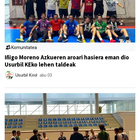
Komunitatea
Iñigo Moreno Azkueren aroari hasiera eman dio
Usurbil KEko lehen taldeak
Usurbil Kirol
abu 03