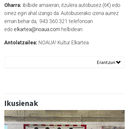
Oharra:
ibilbide amaieran, itzulera autobusez (6€) edo
oinez egin ahal izango da. Autobuserako izena aurrez
eman behar da, 943 360 321 telefonoan
edo
elkartea@noaua.com
helbidean.
Antolatzailea:
NOAUA! Kultur Elkartea.
Erantzun
Ikusienak