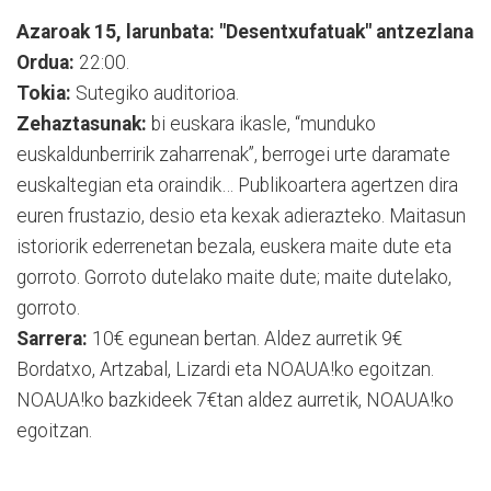
Azaroak 15, larunbata: "Desentxufatuak" antzezlana
Ordua:
22:00.
Tokia:
Sutegiko auditorioa.
Zehaztasunak:
bi euskara ikasle, “munduko
euskaldunberririk zaharrenak”, berrogei urte daramate
euskaltegian eta oraindik… Publikoartera agertzen dira
euren frustazio, desio eta kexak adierazteko. Maitasun
istoriorik ederrenetan bezala, euskera maite dute eta
gorroto. Gorroto dutelako maite dute; maite dutelako,
gorroto.
Sarrera:
10€ egunean bertan. Aldez aurretik 9€
Bordatxo, Artzabal, Lizardi eta NOAUA!ko egoitzan.
NOAUA!ko bazkideek 7€tan aldez aurretik, NOAUA!ko
egoitzan.