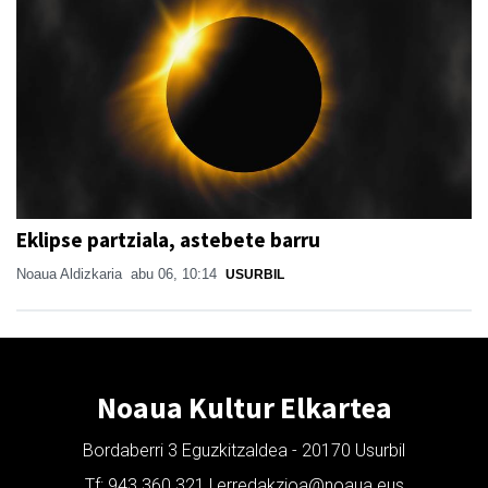
Eklipse partziala, astebete barru
Noaua Aldizkaria
abu 06, 10:14
USURBIL
Noaua Kultur Elkartea
Bordaberri 3 Eguzkitzaldea - 20170 Usurbil
Tf: 943 360 321 | erredakzioa@noaua.eus