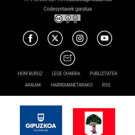
Codesyntaxek garatua
HONI BURUZ
LEGE OHARRA
PUBLIZITATEA
ARAUAK
HARREMANETARAKO
RSS