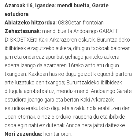
Azaroak 16, igandea: mendi buelta, Garate
estudiora
Abiatzeko hitzordua:
08:30etan frontoian.
Zehaztasunak:
mendi buelta Andoaingo GARATE
DISKOETXEra Kaki Arkarazoren eskutik. Buruntzaldeko
ibilbideak ezagutzeko aukera, ditugun txokoak balorean
jarri eta ondareaz apur bat gehiago jakiteko aukera
ederra izango da azaroaren 16rako antolatu dugun
txangoan. Kaxkoan hasiko dugu goizetik eguerdi partera
arte luzatuko den txangoa; Buruntzaldeko ibilbideak
ditugula aprobetxatuz, mendiz-mendi Andoaingo Garate
estudiora joango gara eta bertan Kaki Arkarazok
estudioa erakutsiko digu eta azaldu nola erabiltzen den.
Joan-etorriak, oinez 5 orduko iraupena du eta ibilbide
osoa egin nahi ez dutenak Andoainera jaitsi daitezke.
Nori zuzendua:
herritar orori.