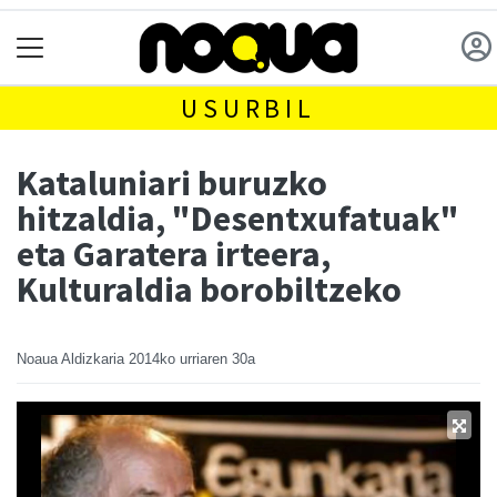
USURBIL
Kataluniari buruzko
hitzaldia, "Desentxufatuak"
eta Garatera irteera,
Kulturaldia borobiltzeko
Noaua Aldizkaria
2014ko urriaren 30a