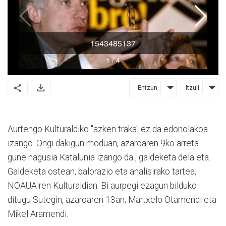
Entzun
Itzuli
Aurtengo Kulturaldiko "azken traka" ez da edonolakoa
izango. Ongi dakigun moduan, azaroaren 9ko arreta
gune nagusia Katalunia izango da , galdeketa dela eta.
Galdeketa ostean, balorazio eta analisirako tartea,
NOAUA!ren Kulturaldian. Bi aurpegi ezagun bilduko
ditugu Sutegin, azaroaren 13an; Martxelo Otamendi eta
Mikel Aramendi.