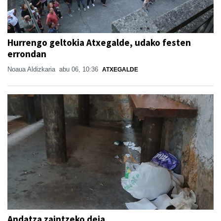
Hurrengo geltokia Atxegalde, udako festen
errondan
Noaua Aldizkaria
abu 06, 10:36
ATXEGALDE
Andatza zaintzeko deia