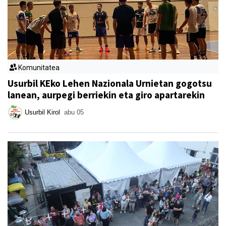
Komunitatea
Usurbil KEko Lehen Nazionala Urnietan gogotsu
lanean, aurpegi berriekin eta giro apartarekin
Usurbil Kirol
abu 05