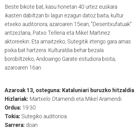
Beste bikote bat, kasu honetan 40 urtez euskara
ikasten dabiltzan bi lagun ezagun datoz baita, kultur
etxeko auditoriora; azaroaren 15ean, "Desentxufatuak"
antzezlana, Patxo Telleria eta Mikel Martinez
aktoreekin. Eta amaitzeko, Sutegitik irtengo gara arnas
pixka bat hartzera. Kulturaldia behar bezala
borobiltzeko, Andoaingo Garate estudiora bisita,
azaroaren 16an:
Azaroak 13, osteguna: Kataluniari buruzko hitzaldia
Hizlariak:
Martxelo Otamendi eta Mikel Aramendi.
Ordua:
19:30.
Tokia:
Sutegiko auditorioa.
Sarrera:
doan.