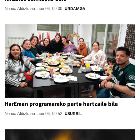
Noaua Aldizkaria
abu 06, 09:00
URDAIAGA
HarEman programarako parte hartzaile bila
Noaua Aldizkaria
abu 06, 09:52
USURBIL