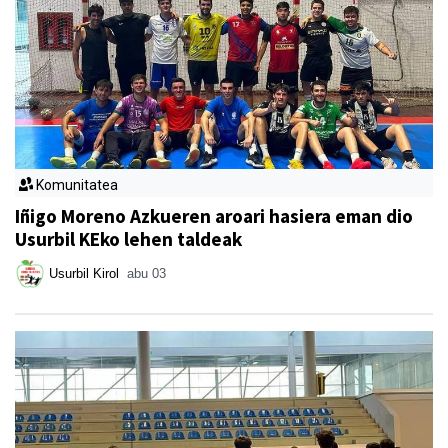
Komunitatea
Iñigo Moreno Azkueren aroari hasiera eman dio
Usurbil KEko lehen taldeak
Usurbil Kirol
abu 03