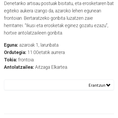
Denetariko artisau postuak bisitatu, eta erosketaren bat
egiteko aukera izango da, azaroko lehen egunean
frontoian. Bertaratzeko gonbita luzatzen zaie
herritarrei. “Ikusi eta erosketak eginez gozatu ezazu”,
hortxe antolatzaileen gonbita.
Eguna:
azaroak 1, larunbata.
Ordutegia:
11:00etatik aurrera.
Tokia:
frontoia.
Antolatzailea:
Aitzaga Elkartea.
Erantzun