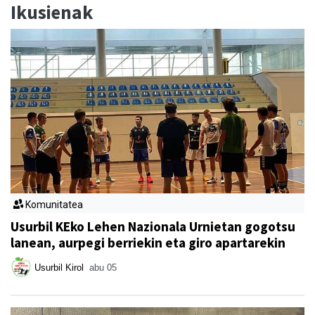
Ikusienak
Komunitatea
Usurbil KEko Lehen Nazionala Urnietan gogotsu
lanean, aurpegi berriekin eta giro apartarekin
Usurbil Kirol
abu 05