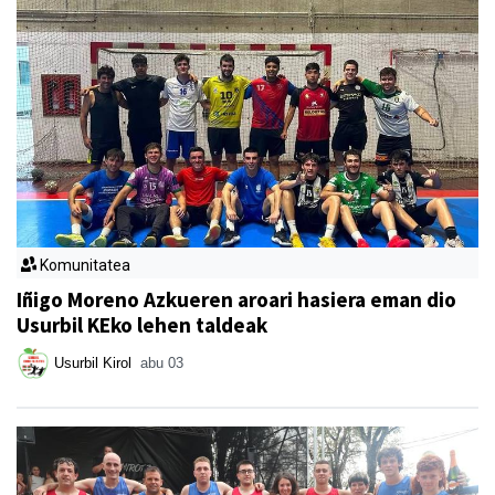
Komunitatea
Iñigo Moreno Azkueren aroari hasiera eman dio
Usurbil KEko lehen taldeak
Usurbil Kirol
abu 03