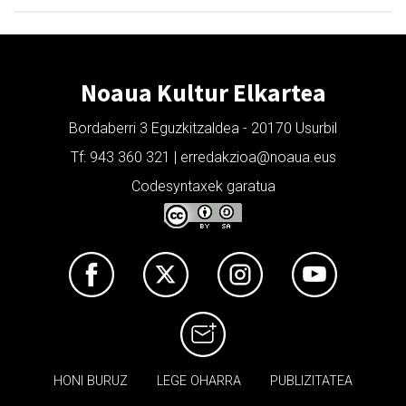
Noaua Kultur Elkartea
Bordaberri 3 Eguzkitzaldea - 20170 Usurbil
Tf: 943 360 321 | erredakzioa@noaua.eus
Codesyntaxek garatua
HONI BURUZ
LEGE OHARRA
PUBLIZITATEA