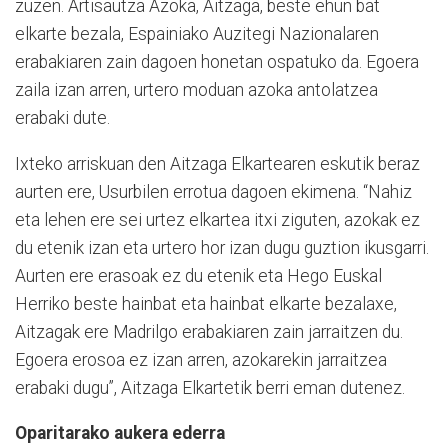
zuzen. Artisautza Azoka, Aitzaga, beste ehun bat
elkarte bezala, Espainiako Auzitegi Nazionalaren
erabakiaren zain dagoen honetan ospatuko da. Egoera
zaila izan arren, urtero moduan azoka antolatzea
erabaki dute.
Ixteko arriskuan den Aitzaga Elkartearen eskutik beraz
aurten ere, Usurbilen errotua dagoen ekimena. “Nahiz
eta lehen ere sei urtez elkartea itxi ziguten, azokak ez
du etenik izan eta urtero hor izan dugu guztion ikusgarri.
Aurten ere erasoak ez du etenik eta Hego Euskal
Herriko beste hainbat eta hainbat elkarte bezalaxe,
Aitzagak ere Madrilgo erabakiaren zain jarraitzen du.
Egoera erosoa ez izan arren, azokarekin jarraitzea
erabaki dugu”, Aitzaga Elkartetik berri eman dutenez.
Oparitarako aukera ederra