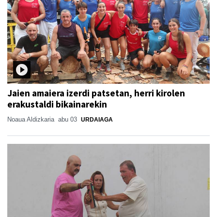
Jaien amaiera izerdi patsetan, herri kirolen
erakustaldi bikainarekin
Noaua Aldizkaria
abu 03
URDAIAGA