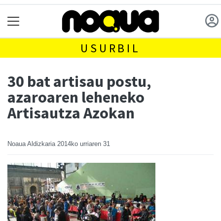
USURBIL
30 bat artisau postu,
azaroaren leheneko
Artisautza Azokan
Noaua Aldizkaria
2014ko urriaren 31