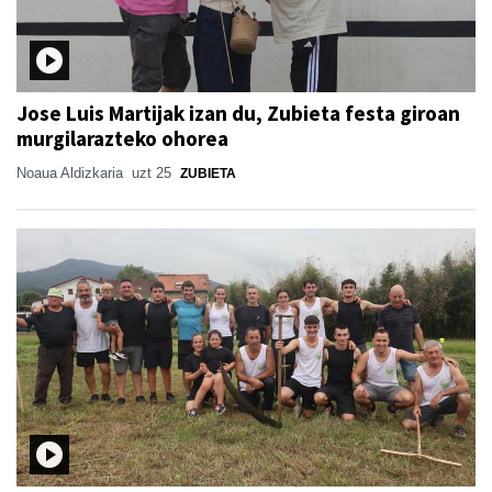
Jose Luis Martijak izan du, Zubieta festa giroan
murgilarazteko ohorea
Noaua Aldizkaria
uzt 25
ZUBIETA