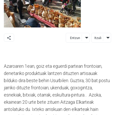
Entzun
Itzuli
Azaroaren 1ean, goiz eta eguerdi partean frontoian,
denetariko produktuak lantzen dituzten artisauak
bilduko dira beste behin Usurbilen. Guztira, 30 bat postu
jarriko dituzte frontoian; ukenduak, goxogintza,
esnekiak, bitxiak, otarrak, eskultura-pintura... Azoka,
ekainean 20 urte bete zituen Aitzaga Elkarteak
antolatuko du. Ixteko arriskuan den elkarteak hain