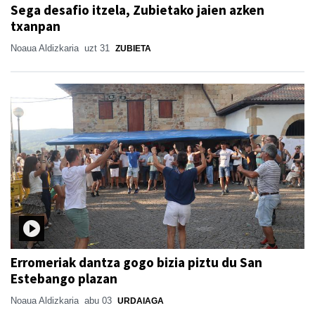
Sega desafio itzela, Zubietako jaien azken
txanpan
Noaua Aldizkaria
uzt 31
ZUBIETA
Erromeriak dantza gogo bizia piztu du San
Estebango plazan
Noaua Aldizkaria
abu 03
URDAIAGA