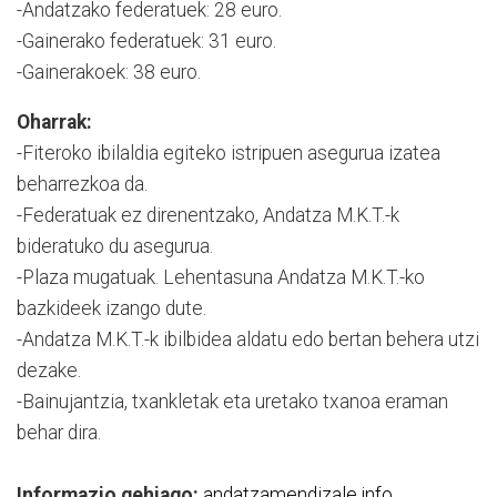
-Andatzako federatuek: 28 euro.
-Gainerako federatuek: 31 euro.
-Gainerakoek: 38 euro.
Oharrak:
-Fiteroko ibilaldia egiteko istripuen asegurua izatea
beharrezkoa da.
-Federatuak ez direnentzako, Andatza M.K.T.-k
bideratuko du asegurua.
-Plaza mugatuak. Lehentasuna Andatza M.K.T.-ko
bazkideek izango dute.
-Andatza M.K.T.-k ibilbidea aldatu edo bertan behera utzi
dezake.
-Bainujantzia, txankletak eta uretako txanoa eraman
behar dira.
Informazio gehiago:
andatzamendizale.info