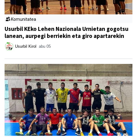
Komunitatea
Usurbil KEko Lehen Nazionala Urnietan gogotsu
lanean, aurpegi berriekin eta giro apartarekin
Usurbil Kirol
abu 05