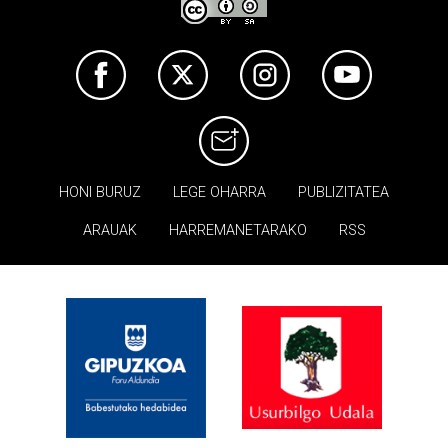
HONI BURUZ
LEGE OHARRA
PUBLIZITATEA
ARAUAK
HARREMANETARAKO
RSS