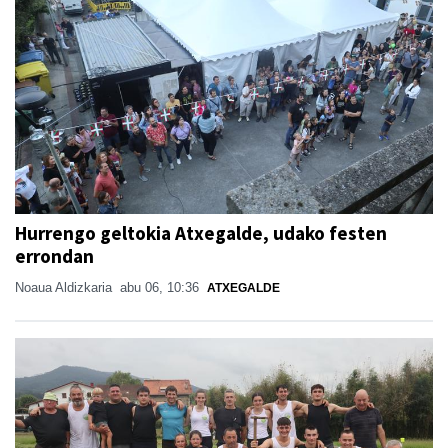
Hurrengo geltokia Atxegalde, udako festen
errondan
Noaua Aldizkaria
abu 06, 10:36
ATXEGALDE