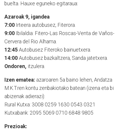
buelta. Hauxe eguneko egitaraua:
Azaroak 9, igandea
7:00
Irteera autobusez, Fiterora.
9:00
Ibilaldia: Fitero-Las Roscas-Venta de Vaños-
Cervera del Rio Alhama.
12:45
Autobusez Fiteroko bainuetxera.
14:00
Autobusez bazkaltzera, Sanda jatetxera.
Ondoren,
itzulera.
Izen ematea:
azaroaren 5a baino lehen, Andatza
M.K.T.ren kontu zenbakiotako batean (izena eta bi
abizenak adierazi):
Rural Kutxa: 3008 0259 1630 0543 0321
Kutxabank: 2095 5069 0710 6848 9805
Prezioak: