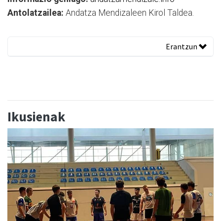
Antolatzailea:
Andatza Mendizaleen Kirol Taldea.
Erantzun
Ikusienak