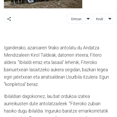
Entzun
Itzuli
Iganderako, azaroaren 9rako antolatu du Andatza
Mendizaleen Kirol Taldeak, datorren irteera; Fitero
aldera. "Ibilaldi erraz eta lasaia" lehenik, Fiteroko
bainuetxean lasaitzeko aukera segidan, bazkari legea
egin jatetxean eta arratsaldean Usurbila itzulera. Egun
"konpletoa" beraz.
Ibilaldiari dagokionez, lau bat ordukoa izatea
aurreikusten dute antolatzaileek. "Fiteroko zubian
hasiko dugu ibilaldia. Inguruko baratze emankorretatik