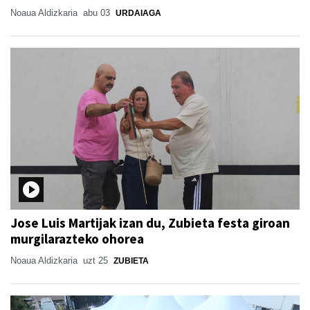
Noaua Aldizkaria
abu 03
URDAIAGA
Jose Luis Martijak izan du, Zubieta festa giroan
murgilarazteko ohorea
Noaua Aldizkaria
uzt 25
ZUBIETA