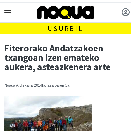
USURBIL
Fiterorako Andatzakoen
txangoan izen emateko
aukera, asteazkenera arte
Noaua Aldizkaria
2014ko azaroaren 3a