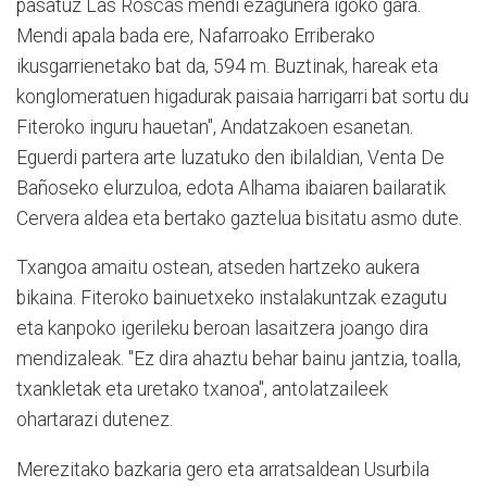
pasatuz Las Roscas mendi ezagunera igoko gara.
Mendi apala bada ere, Nafarroako Erriberako
ikusgarrienetako bat da, 594 m. Buztinak, hareak eta
konglomeratuen higadurak paisaia harrigarri bat sortu du
Fiteroko inguru hauetan", Andatzakoen esanetan.
Eguerdi partera arte luzatuko den ibilaldian, Venta De
Bañoseko elurzuloa, edota Alhama ibaiaren bailaratik
Cervera aldea eta bertako gaztelua bisitatu asmo dute.
Txangoa amaitu ostean, atseden hartzeko aukera
bikaina. Fiteroko bainuetxeko instalakuntzak ezagutu
eta kanpoko igerileku beroan lasaitzera joango dira
mendizaleak. "Ez dira ahaztu behar bainu jantzia, toalla,
txankletak eta uretako txanoa", antolatzaileek
ohartarazi dutenez.
Merezitako bazkaria gero eta arratsaldean Usurbila