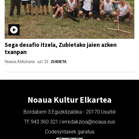
Sega desafio itzela, Zubietako jaien azken
txanpan
Noaua Aldizkaria
uzt 31
ZUBIETA
Noaua Kultur Elkartea
Bordaberri 3 Eguzkitzaldea - 20170 Usurbil
Tf: 943 360 321 | erredakzioa@noaua.eus
Codesyntaxek garatua