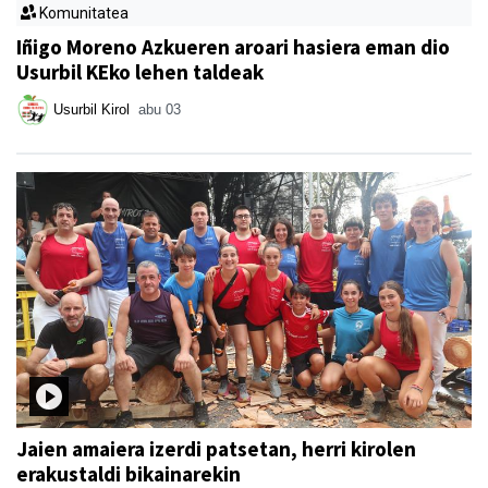
Komunitatea
Iñigo Moreno Azkueren aroari hasiera eman dio
Usurbil KEko lehen taldeak
Usurbil Kirol
abu 03
Jaien amaiera izerdi patsetan, herri kirolen
erakustaldi bikainarekin