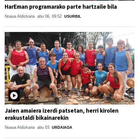
HarEman programarako parte hartzaile bila
Noaua Aldizkaria
abu 06, 09:52
USURBIL
Jaien amaiera izerdi patsetan, herri kirolen
erakustaldi bikainarekin
Noaua Aldizkaria
abu 03
URDAIAGA