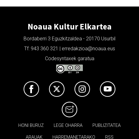
Noaua Kultur Elkartea
Bordaberri 3 Eguzkitzaldea - 20170 Usurbil
Tf: 943 360 321 | erredakzioa@noaua.eus
Codesyntaxek garatua
HONI BURUZ
LEGE OHARRA
PUBLIZITATEA
ARAUAK
HARREMANETARAKO
RSS