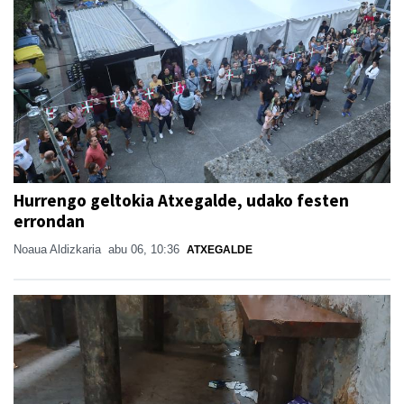
Hurrengo geltokia Atxegalde, udako festen
errondan
Noaua Aldizkaria
abu 06, 10:36
ATXEGALDE