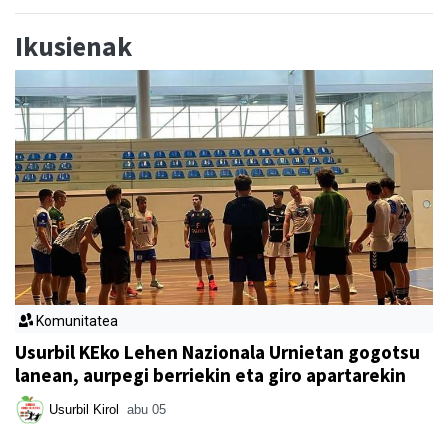
Ikusienak
Komunitatea
Usurbil KEko Lehen Nazionala Urnietan gogotsu
lanean, aurpegi berriekin eta giro apartarekin
Usurbil Kirol
abu 05