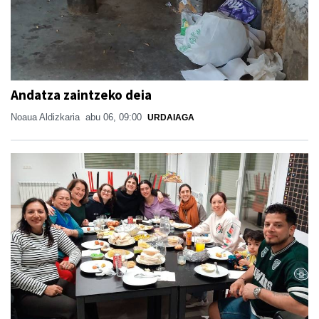
Andatza zaintzeko deia
Noaua Aldizkaria
abu 06, 09:00
URDAIAGA