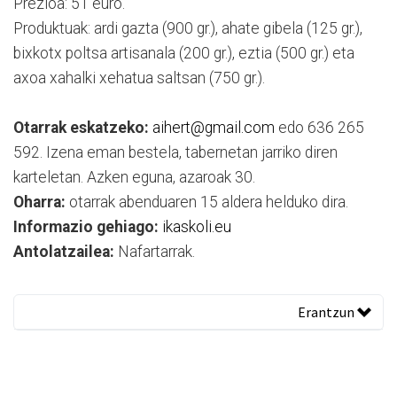
Prezioa: 51 euro.
Produktuak: ardi gazta (900 gr.), ahate gibela (125 gr.),
bixkotx poltsa artisanala (200 gr.), eztia (500 gr.) eta
axoa xahalki xehatua saltsan (750 gr.).
Otarrak eskatzeko:
aihert@gmail.com
edo 636 265
592. Izena eman bestela, tabernetan jarriko diren
karteletan. Azken eguna, azaroak 30.
Oharra:
otarrak abenduaren 15 aldera helduko dira.
Informazio gehiago:
ikaskoli.eu
Antolatzailea:
Nafartarrak.
Erantzun