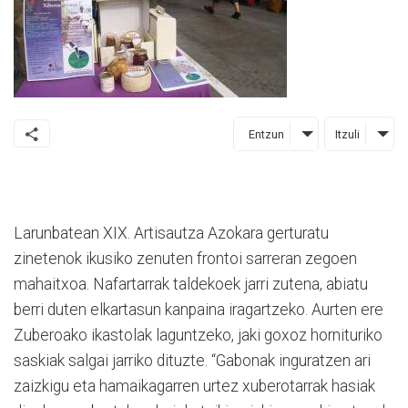
Entzun
Itzuli
Larunbatean XIX. Artisautza Azokara gerturatu
zinetenok ikusiko zenuten frontoi sarreran zegoen
mahaitxoa. Nafartarrak taldekoek jarri zutena, abiatu
berri duten elkartasun kanpaina iragartzeko. Aurten ere
Zuberoako ikastolak laguntzeko, jaki goxoz hornituriko
saskiak salgai jarriko dituzte. “Gabonak inguratzen ari
zaizkigu eta hamaikagarren urtez xuberotarrak hasiak