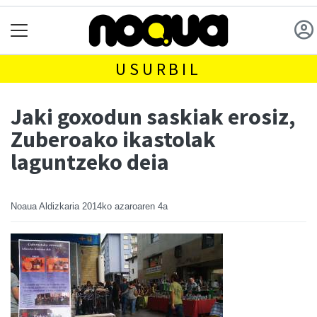
USURBIL
Jaki goxodun saskiak erosiz,
Zuberoako ikastolak
laguntzeko deia
Noaua Aldizkaria
2014ko azaroaren 4a