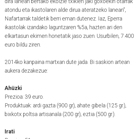
dira lanean bertako ekoizle txikien jaki goxoekin otarrak
atondu eta ikastolaren alde dirua ateratzeko lanean”,
Nafartarrak taldetik berri eman dutenez. Iaz, Eperra
ikastolak izandako laguntzaren %5a, hazten ari den
elkartasun ekimen honetatik jaso zuen. Usurbilen, 7.400
euro bildu ziren.
2014ko kanpaina martxan dute jada. Bi saskion artean
aukera dezakezue:
Ahüzki
Prezioa: 39 euro.
Produktuak: ardi gazta (900 gr), ahate gibela (125 gr.),
bixkotx poltsa artisanala (200 gr), eztia (500 gr.).
Irati