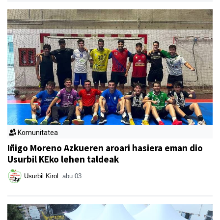
Komunitatea
Iñigo Moreno Azkueren aroari hasiera eman dio
Usurbil KEko lehen taldeak
Usurbil Kirol
abu 03