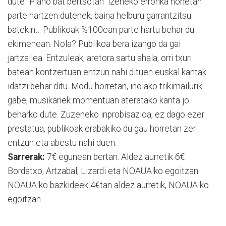
dute “Piano bat bertsotan” izeneko erronka honetan
parte hartzen dutenek, baina helburu garrantzitsu
batekin… Publikoak %100ean parte hartu behar du
ekimenean. Nola? Publikoa bera izango da gai
jartzailea. Entzuleak, aretora sartu ahala, orri txuri
batean kontzertuan entzun nahi dituen euskal kantak
idatzi behar ditu. Modu horretan, inolako trikimailurik
gabe, musikariek momentuan ateratako kanta jo
beharko dute. Zuzeneko inprobisazioa, ez dago ezer
prestatua, publikoak erabakiko du gau horretan zer
entzun eta abestu nahi duen.
Sarrerak:
7€ egunean bertan. Aldez aurretik 6€
Bordatxo, Artzabal, Lizardi eta NOAUA!ko egoitzan.
NOAUA!ko bazkideek 4€tan aldez aurretik, NOAUA!ko
egoitzan.