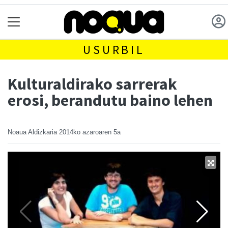
USURBIL
Kulturaldirako sarrerak
erosi, berandutu baino lehen
Noaua Aldizkaria
2014ko azaroaren 5a