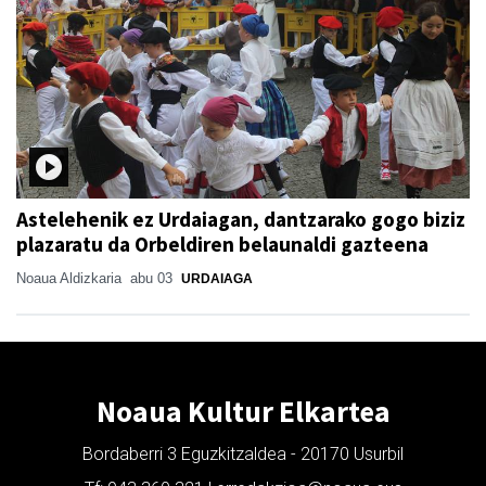
Astelehenik ez Urdaiagan, dantzarako gogo biziz
plazaratu da Orbeldiren belaunaldi gazteena
Noaua Aldizkaria
abu 03
URDAIAGA
Noaua Kultur Elkartea
Bordaberri 3 Eguzkitzaldea - 20170 Usurbil