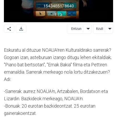
Entzun
Itzuli
Eskuratu al dituzue NOAUA!ren Kulturaldirako sarrerak?
Gogoan izan, asteburuan izango ditugu lehen ekitaldiak;
"Piano bat bertsotan", "Emak Bakia" filma eta Pettiren
emanaldia. Sarrerak merkeago nola lortu ditzakezuen?
Adi:
-Sarrerak: aurrez NOAUA!n, Artzabalen, Bordatxon eta
Lizardin. Bazkideok merkeago, NOAUA!n.
-Bonuak: 20 eurotan bazkideontzat. 25 eurotan
gainerakoentzat.