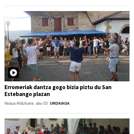
Erromeriak dantza gogo bizia piztu du San
Estebango plazan
Noaua Aldizkaria
abu 03
URDAIAGA