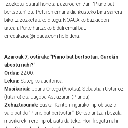
-Zozketa: ostiral honetan, azaroaren 7an, "Piano bat
bertsotan" eta Pettiren emanaldia ikusteko bina sarrera
bikoitz zozketatuko ditugu, NOAUA!ko bazkideon
artean. Parte hartzeko bidali email bat,
erredakzioa@noaua.com helbidera.
Azaroak 7, ostirala: "Piano bat bertsotan. Gurekin
abestu nahi?"
Ordua:
22:00.
Lekua:
Sutegiko auditorioa.
Musikariak:
Joana Ortega (Ahotsa), Sebastian Ustarroz
(Kitarra) eta Jagoba Astiazaran (Pianoa).
Zehaztasunak:
Euskal Kanten inguruko inprobisazio
saio bat da "Piano bat bertsotan". Bertsolaritzan bezala,
musikarekin ere inprobisatu daiteke. Hori frogatu nahi