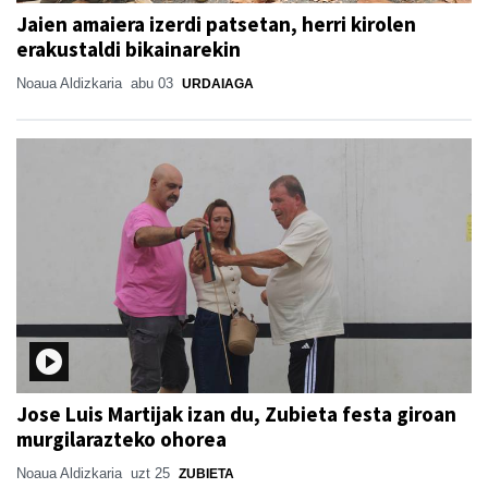
Jaien amaiera izerdi patsetan, herri kirolen
erakustaldi bikainarekin
Noaua Aldizkaria
abu 03
URDAIAGA
Jose Luis Martijak izan du, Zubieta festa giroan
murgilarazteko ohorea
Noaua Aldizkaria
uzt 25
ZUBIETA