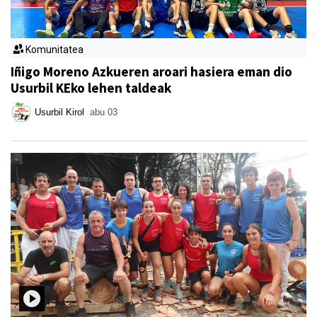
Komunitatea
Iñigo Moreno Azkueren aroari hasiera eman dio
Usurbil KEko lehen taldeak
Usurbil Kirol
abu 03