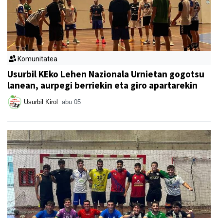
Komunitatea
Usurbil KEko Lehen Nazionala Urnietan gogotsu
lanean, aurpegi berriekin eta giro apartarekin
Usurbil Kirol
abu 05