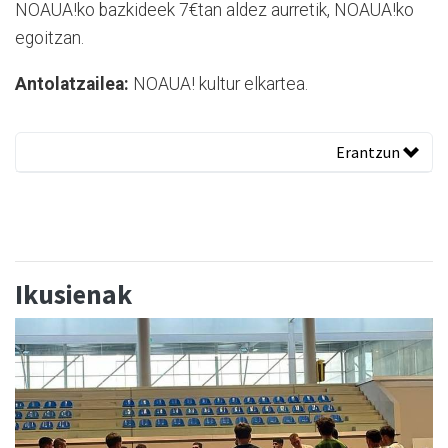
NOAUA!ko bazkideek 7€tan aldez aurretik, NOAUA!ko
egoitzan.
Antolatzailea:
NOAUA! kultur elkartea.
Erantzun
Ikusienak