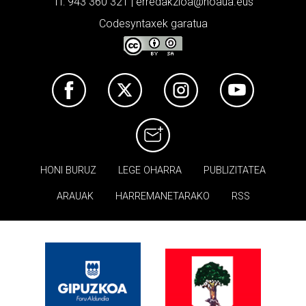
Tf: 943 360 321 | erredakzioa@noaua.eus
Codesyntaxek garatua
HONI BURUZ
LEGE OHARRA
PUBLIZITATEA
ARAUAK
HARREMANETARAKO
RSS