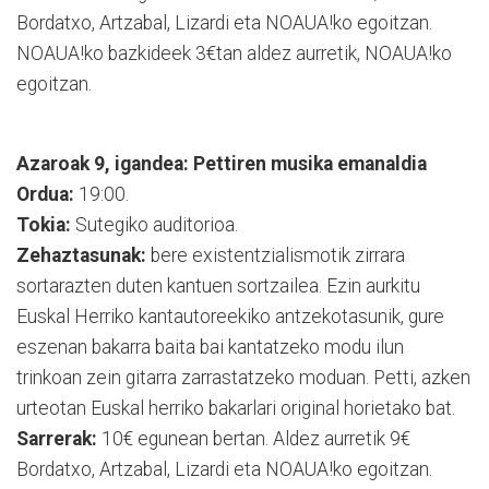
Bordatxo, Artzabal, Lizardi eta NOAUA!ko egoitzan.
NOAUA!ko bazkideek 3€tan aldez aurretik, NOAUA!ko
egoitzan.
Azaroak 9, igandea: Pettiren musika emanaldia
Ordua:
19:00.
Tokia:
Sutegiko auditorioa.
Zehaztasunak:
bere existentzialismotik zirrara
sortarazten duten kantuen sortzailea. Ezin aurkitu
Euskal Herriko kantautoreekiko antzekotasunik, gure
eszenan bakarra baita bai kantatzeko modu ilun
trinkoan zein gitarra zarrastatzeko moduan. Petti, azken
urteotan Euskal herriko bakarlari original horietako bat.
Sarrerak:
10€ egunean bertan. Aldez aurretik 9€
Bordatxo, Artzabal, Lizardi eta NOAUA!ko egoitzan.