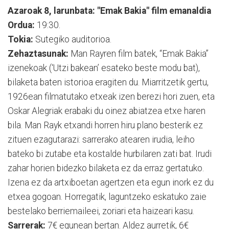
Azaroak 8, larunbata: "Emak Bakia" film emanaldia
Ordua:
19:30.
Tokia:
Sutegiko auditorioa.
Zehaztasunak:
Man Rayren film batek, “Emak Bakia”
izenekoak (‘Utzi bakean’ esateko beste modu bat),
bilaketa baten istorioa eragiten du. Miarritzetik gertu,
1926ean filmatutako etxeak izen berezi hori zuen, eta
Oskar Alegriak erabaki du oinez abiatzea etxe haren
bila. Man Rayk etxandi horren hiru plano besterik ez
zituen ezagutarazi: sarrerako atearen irudia, leiho
bateko bi zutabe eta kostalde hurbilaren zati bat. Irudi
zahar horien bidezko bilaketa ez da erraz gertatuko.
Izena ez da artxiboetan agertzen eta egun inork ez du
etxea gogoan. Horregatik, laguntzeko eskatuko zaie
bestelako berriemaileei, zoriari eta haizeari kasu.
Sarrerak:
7€ egunean bertan. Aldez aurretik, 6€