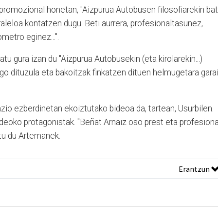
romozional honetan, "Aizpurua Autobusen filosofiarekin bat
araleloa kontatzen dugu. Beti aurrera, profesionaltasunez,
metro eginez...".
u gura izan du "Aizpurua Autobusekin (eta kirolarekin...)
go dituzula eta bakoitzak finkatzen dituen helmugetara gara
azio ezberdinetan ekoiztutako bideoa da, tartean, Usurbilen.
deoko protagonistak. "Beñat Arnaiz oso prest eta profesiona
atu du Artemanek.
Erantzun