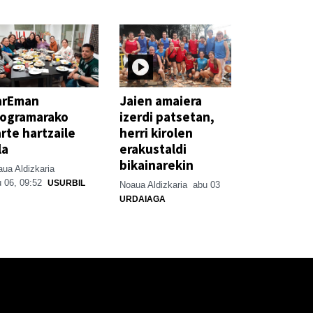
arEman
Jaien amaiera
rogramarako
izerdi patsetan,
rte hartzaile
herri kirolen
la
erakustaldi
bikainarekin
ua Aldizkaria
 06, 09:52
USURBIL
Noaua Aldizkaria
abu 03
URDAIAGA