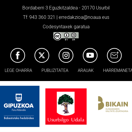
Bordaberri 3 Eguzkitzaldea - 20170 Usurbil
Tf: 943 360 321 | erredakzioa@noaua.eus
Codesyntaxek garatua
LEGE OHARRA
PUBLIZITATEA
ARAUAK
HARREMANET