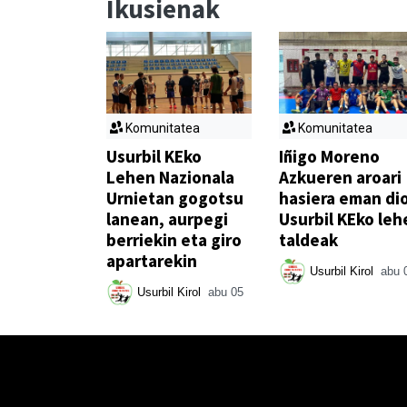
Ikusienak
Komunitatea
Komunitatea
Usurbil KEko
Iñigo Moreno
Lehen Nazionala
Azkueren aroari
Urnietan gogotsu
hasiera eman di
lanean, aurpegi
Usurbil KEko leh
berriekin eta giro
taldeak
apartarekin
Usurbil Kirol
abu 
Usurbil Kirol
abu 05