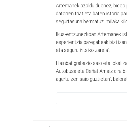
Artemanek azaldu duenez, bideo p
datorren triatleta baten istorio p
segurtasuna bermatuz, milaka kilo
Ikus-entzunezkoan Artemanek islat
esperientzia paregabeak bizi izan
eta seguru iritsiko zarela".
Hainbat grabazio saio eta lokaliz
Autobusa eta Beñat Arnaiz dira bi
agertu zen saio guztietan", balor