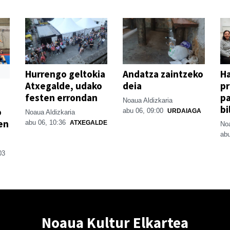
Hurrengo geltokia
Andatza zaintzeko
H
Atxegalde, udako
deia
p
festen errondan
pa
Noaua Aldizkaria
bi
o
abu 06, 09:00
URDAIAGA
Noaua Aldizkaria
en
abu 06, 10:36
ATXEGALDE
Noa
abu
03
Noaua Kultur Elkartea