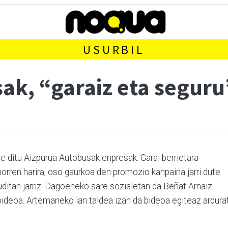
USURBIL
ak, “garaiz eta seguru
 ditu Aizpurua Autobusak enpresak. Garai berrietara
orren harira, oso gaurkoa den promozio kanpaina jarri dute
ruditan jarriz. Dagoeneko sare sozialetan da Beñat Arnaiz
 bideoa. Artemaneko lan taldea izan da bideoa egiteaz ardura