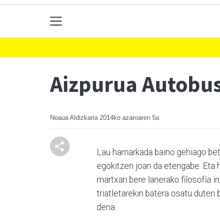
Aizpurua Autobus
Noaua Aldizkaria
2014ko azaroaren 5a
Lau hamarkada baino gehiago bete
egokitzen joan da etengabe. Eta h
martxan bere lanerako filosofía i
triatletarekin batera osatu duten
dena.