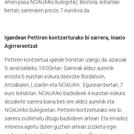
lehen pasa NOAUA!ko bulegotik). Bestela, leihatilan
bertan, sarreraren prezio 7 eurokoa da.
Igandean Pettiren kontzerturako bi sarrera, Inaxio
Agirrerentzat
Pettiren kontzertua igande honetan izango da, azaroak
9, arratsaldeko 19:00etan. Sarrerak aldez aurretik
erosita 6 eurotan eskura daitezke Bordatxon,
Artzabalen, Lizardin eta NOAUA!n. Egunean bertan, 7
euro leihatilan. NOAUA!ko bazkideek 4 eurotan eskura
dezakete sarrera baina beti ere aldez aurretik eta
NOAUA!ko bulegoetan. Pettiren kontzerturako ere bi
sarrera zozketatu ditugu bazkideen artean. Eta emailez
interesa agertu duten guztien artean zozketa egin