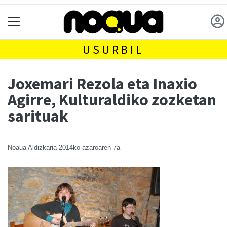
USURBIL
Joxemari Rezola eta Inaxio
Agirre, Kulturaldiko zozketan
sarituak
Noaua Aldizkaria
2014ko azaroaren 7a