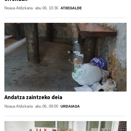
Noaua Aldizkaria
abu 06, 10:36
ATXEGALDE
Andatza zaintzeko deia
Noaua Aldizkaria
abu 06, 09:00
URDAIAGA