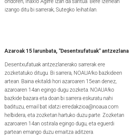
ondoren, Inaxio Agirre izan da saritua. Bere izenean
izango ditu bi sarrerak, Sutegko leihatilan.
Azaroak 15 larunbata, "Desentxufatuak" antzezlana
Desentxufatuak antzezlanerako sarrerak ere
zozketatuko ditugu. Bi sarrera, NOAUA!ko bazkideen
artean. Baina ekitaldi hori azaroaren 15ean denez,
azaroaren 14an egingo dugu zozketa. NOAUA!ko
bazkide bazara eta doan bi sarrera eskuratu nahi
badituzu, email bat idatzi erredakzioa@noaua.com
helbidera, eta zozketan hartuko duzu parte. Zozketan
azaroaren 14an ostirala egingo dugu, eta eguerdi
partean emango duzu emaitza aditzera.