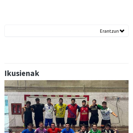
Erantzun
Ikusienak