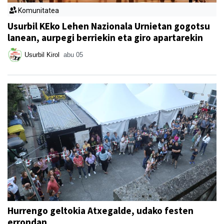
Komunitatea
Usurbil KEko Lehen Nazionala Urnietan gogotsu
lanean, aurpegi berriekin eta giro apartarekin
Usurbil Kirol
abu 05
Hurrengo geltokia Atxegalde, udako festen
errondan