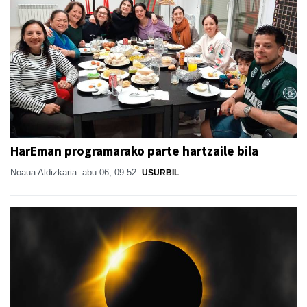
HarEman programarako parte hartzaile bila
Noaua Aldizkaria
abu 06, 09:52
USURBIL