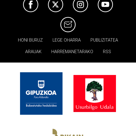
HONI BURUZ
LEGE OHARRA
PUBLIZITATEA
ARAUAK
HARREMANETARAKO
RSS