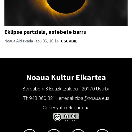
Eklipse partziala, astebete barru
Noaua Aldizkaria
abu 06, 10:14
USURBIL
Noaua Kultur Elkartea
Bordaberri 3 Eguzkitzaldea - 20170 Usurbil
Tf: 943 360 321 | erredakzioa@noaua.eus
Codesyntaxek garatua