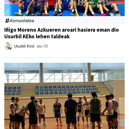
Komunitatea
Iñigo Moreno Azkueren aroari hasiera eman dio
Usurbil KEko lehen taldeak
Usurbil Kirol
abu 03