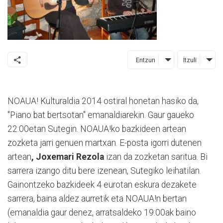
Entzun
Itzuli
NOAUA! Kulturaldia 2014 ostiral honetan hasiko da,
"Piano bat bertsotan" emanaldiarekin. Gaur gaueko
22:00etan Sutegin. NOAUA!ko bazkideen artean
zozketa jarri genuen martxan. E-posta igorri dutenen
artean
, Joxemari Rezola
izan da zozketan saritua. Bi
sarrera izango ditu bere izenean, Sutegiko leihatilan.
Gainontzeko bazkideek 4 eurotan eskura dezakete
sarrera, baina aldez aurretik eta NOAUA!n bertan
(emanaldia gaur denez, arratsaldeko 19:00ak baino