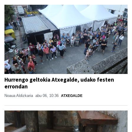
Hurrengo geltokia Atxegalde, udako festen
errondan
Noaua Aldizkaria
abu 06, 10:36
ATXEGALDE