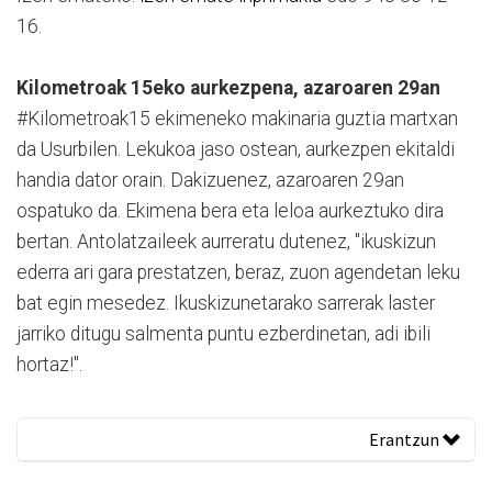
16.
Kilometroak 15eko aurkezpena, azaroaren 29an
#Kilometroak15 ekimeneko makinaria guztia martxan
da Usurbilen. Lekukoa jaso ostean, aurkezpen ekitaldi
handia dator orain. Dakizuenez, azaroaren 29an
ospatuko da. Ekimena bera eta leloa aurkeztuko dira
bertan. Antolatzaileek aurreratu dutenez, "ikuskizun
ederra ari gara prestatzen, beraz, zuon agendetan leku
bat egin mesedez. Ikuskizunetarako sarrerak laster
jarriko ditugu salmenta puntu ezberdinetan, adi ibili
hortaz!".
Erantzun