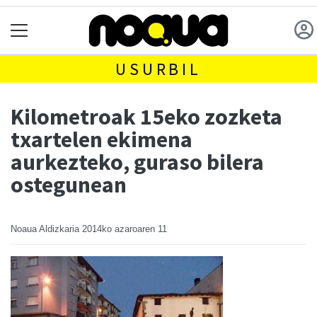
USURBIL
Kilometroak 15eko zozketa
txartelen ekimena
aurkezteko, guraso bilera
ostegunean
Noaua Aldizkaria
2014ko azaroaren 11