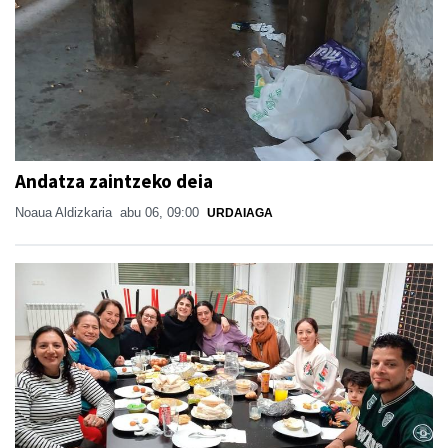
Andatza zaintzeko deia
Noaua Aldizkaria
abu 06, 09:00
URDAIAGA