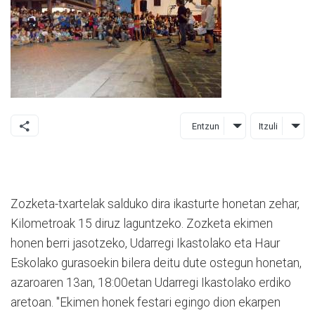
Entzun
Itzuli
Zozketa-txartelak salduko dira ikasturte honetan zehar,
Kilometroak 15 diruz laguntzeko. Zozketa ekimen
honen berri jasotzeko, Udarregi Ikastolako eta Haur
Eskolako gurasoekin bilera deitu dute ostegun honetan,
azaroaren 13an, 18:00etan Udarregi Ikastolako erdiko
aretoan. "Ekimen honek festari egingo dion ekarpen