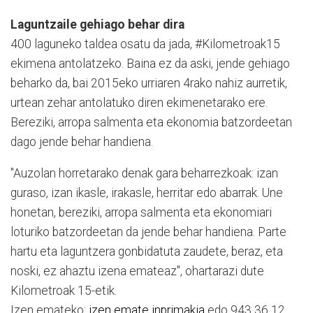
Laguntzaile gehiago behar dira
400 laguneko taldea osatu da jada, #Kilometroak15
ekimena antolatzeko. Baina ez da aski, jende gehiago
beharko da, bai 2015eko urriaren 4rako nahiz aurretik,
urtean zehar antolatuko diren ekimenetarako ere.
Bereziki, arropa salmenta eta ekonomia batzordeetan
dago jende behar handiena.
"Auzolan horretarako denak gara beharrezkoak: izan
guraso, izan ikasle, irakasle, herritar edo abarrak. Une
honetan, bereziki, arropa salmenta eta ekonomiari
loturiko batzordeetan da jende behar handiena. Parte
hartu eta laguntzera gonbidatuta zaudete, beraz, eta
noski, ez ahaztu izena emateaz", ohartarazi dute
Kilometroak 15-etik.
Izen emateko:
izen emate inprimakia
edo 943 36 12