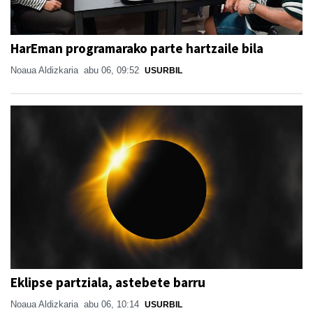
HarEman programarako parte hartzaile bila
Noaua Aldizkaria
abu 06, 09:52
USURBIL
Eklipse partziala, astebete barru
Noaua Aldizkaria
abu 06, 10:14
USURBIL