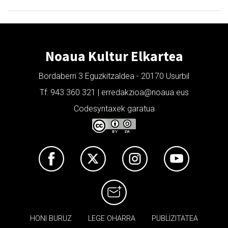
Noaua Kultur Elkartea
Bordaberri 3 Eguzkitzaldea - 20170 Usurbil
Tf: 943 360 321 | erredakzioa@noaua.eus
Codesyntaxek garatua
HONI BURUZ
LEGE OHARRA
PUBLIZITATEA