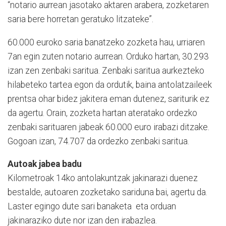
“notario aurrean jasotako aktaren arabera, zozketaren
saria bere horretan geratuko litzateke”.
60.000 euroko saria banatzeko zozketa hau, urriaren
7an egin zuten notario aurrean. Orduko hartan, 30.293
izan zen zenbaki saritua. Zenbaki saritua aurkezteko
hilabeteko tartea egon da ordutik, baina antolatzaileek
prentsa ohar bidez jakitera eman dutenez, sariturik ez
da agertu. Orain, zozketa hartan ateratako ordezko
zenbaki sarituaren jabeak 60.000 euro irabazi ditzake.
Gogoan izan, 74.707 da ordezko zenbaki saritua.
Autoak jabea badu
Kilometroak 14ko antolakuntzak jakinarazi duenez
bestalde, autoaren zozketako sariduna bai, agertu da.
Laster egingo dute sari banaketa eta orduan
jakinaraziko dute nor izan den irabazlea.