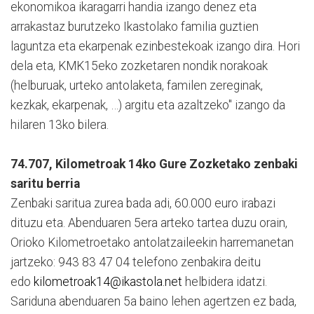
ekonomikoa ikaragarri handia izango denez eta
arrakastaz burutzeko Ikastolako familia guztien
laguntza eta ekarpenak ezinbestekoak izango dira. Hori
dela eta, KMK15eko zozketaren nondik norakoak
(helburuak, urteko antolaketa, familen zereginak,
kezkak, ekarpenak, …) argitu eta azaltzeko" izango da
hilaren 13ko bilera.
74.707, Kilometroak 14ko Gure Zozketako zenbaki
saritu berria
Zenbaki saritua zurea bada adi, 60.000 euro irabazi
dituzu eta. Abenduaren 5era arteko tartea duzu orain,
Orioko Kilometroetako antolatzaileekin harremanetan
jartzeko: 943 83 47 04 telefono zenbakira deitu
edo
kilometroak14@ikastola.net
helbidera idatzi.
Sariduna abenduaren 5a baino lehen agertzen ez bada,