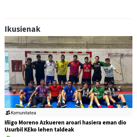
Ikusienak
Komunitatea
Iñigo Moreno Azkueren aroari hasiera eman dio
Usurbil KEko lehen taldeak