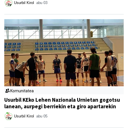
Usurbil Kirol
abu 03
Komunitatea
Usurbil KEko Lehen Nazionala Urnietan gogotsu
lanean, aurpegi berriekin eta giro apartarekin
Usurbil Kirol
abu 05