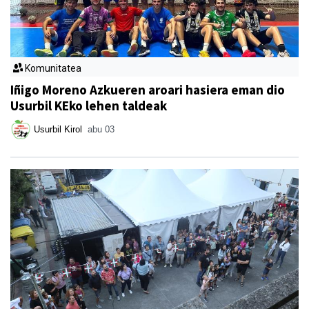
Komunitatea
Iñigo Moreno Azkueren aroari hasiera eman dio
Usurbil KEko lehen taldeak
Usurbil Kirol
abu 03