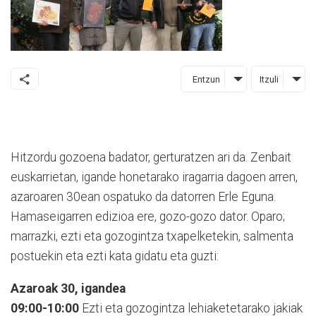
Entzun
Itzuli
Hitzordu gozoena badator, gerturatzen ari da. Zenbait
euskarrietan, igande honetarako iragarria dagoen arren,
azaroaren 30ean ospatuko da datorren Erle Eguna.
Hamaseigarren edizioa ere, gozo-gozo dator. Oparo;
marrazki, ezti eta gozogintza txapelketekin, salmenta
postuekin eta ezti kata gidatu eta guzti:
Azaroak 30, igandea
09:00-10:00
Ezti eta gozogintza lehiaketetarako jakiak