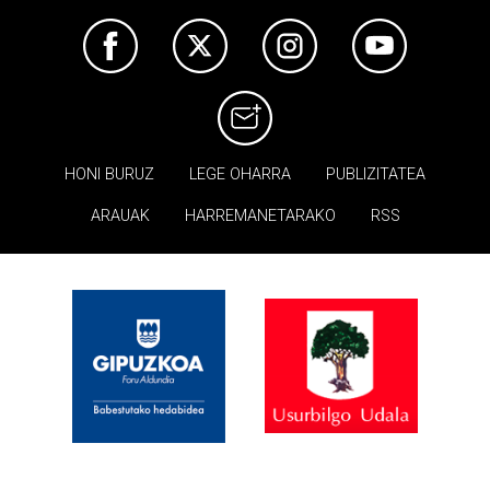
HONI BURUZ
LEGE OHARRA
PUBLIZITATEA
ARAUAK
HARREMANETARAKO
RSS