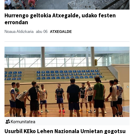
Hurrengo geltokia Atxegalde, udako festen
errondan
Noaua Aldizkaria
abu 06
ATXEGALDE
Komunitatea
Usurbil KEko Lehen Nazionala Urnietan gogotsu