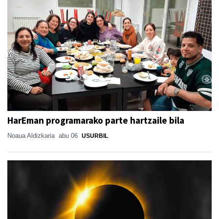
HarEman programarako parte hartzaile bila
Noaua Aldizkaria
abu 06
USURBIL