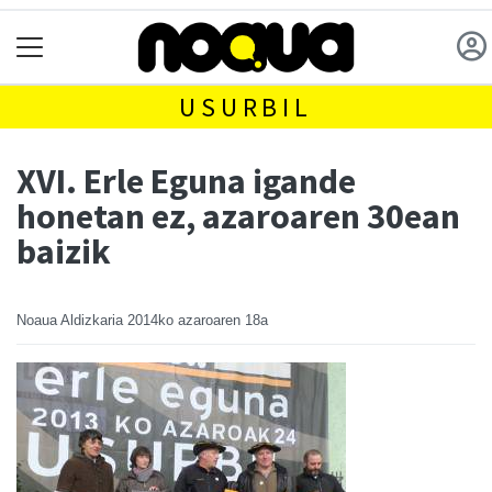
USURBIL
XVI. Erle Eguna igande
honetan ez, azaroaren 30ean
baizik
Noaua Aldizkaria
2014ko azaroaren 18a