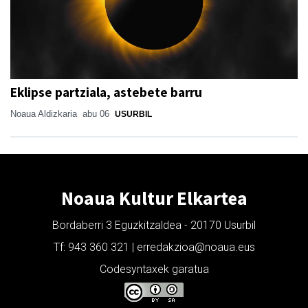
Eklipse partziala, astebete barru
Noaua Aldizkaria
abu 06
USURBIL
Noaua Kultur Elkartea
Bordaberri 3 Eguzkitzaldea - 20170 Usurbil
Tf: 943 360 321 | erredakzioa@noaua.eus
Codesyntaxek garatua