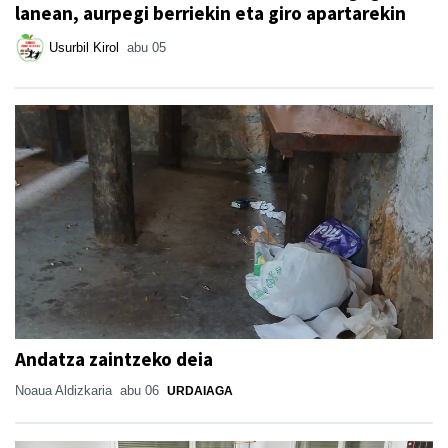
lanean, aurpegi berriekin eta giro apartarekin
Usurbil Kirol
abu 05
Andatza zaintzeko deia
Noaua Aldizkaria
abu 06
URDAIAGA