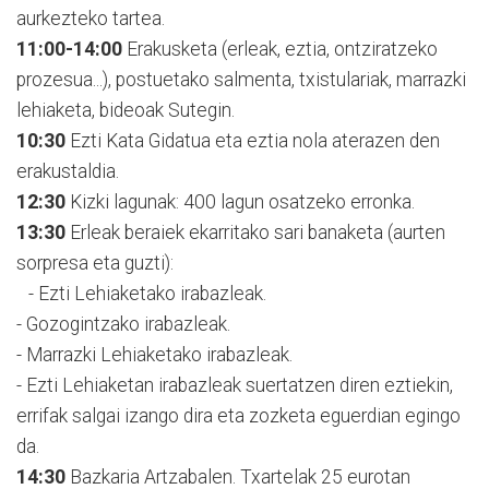
aurkezteko tartea.
11:00-14:00
Erakusketa (erleak, eztia, ontziratzeko
prozesua...), postuetako salmenta, txistulariak, marrazki
lehiaketa, bideoak Sutegin.
10:30
Ezti Kata Gidatua eta eztia nola aterazen den
erakustaldia.
12:30
Kizki lagunak: 400 lagun osatzeko erronka.
13:30
Erleak beraiek ekarritako sari banaketa (aurten
sorpresa eta guzti):
- Ezti Lehiaketako irabazleak.
- Gozogintzako irabazleak.
- Marrazki Lehiaketako irabazleak.
- Ezti Lehiaketan irabazleak suertatzen diren eztiekin,
errifak salgai izango dira eta zozketa eguerdian egingo
da.
14:30
Bazkaria Artzabalen. Txartelak 25 eurotan