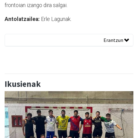
frontoian izango dira salgai.
Antolatzailea:
Erle Lagunak.
Erantzun
Ikusienak