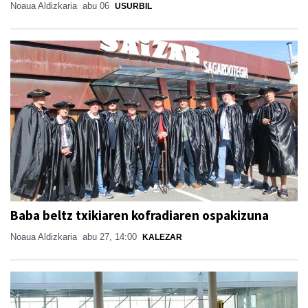
Noaua Aldizkaria
abu 06
USURBIL
Baba beltz txikiaren kofradiaren ospakizuna
Noaua Aldizkaria
abu 27, 14:00
KALEZAR