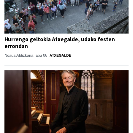
Hurrengo geltokia Atxegalde, udako festen
errondan
Noaua Aldizkaria
abu 06
ATXEGALDE