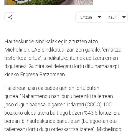
Entzun
Itzuli
Hauteskunde sindikalak egin zituzten atzo
Michelinen. LAB sindikatua izan zen garaile, “emaitza
historikoa lortuz”, sindikatuko iturriek aditzera eman
digutenez. Guztira sei delegatu lortu ditu hamazazpi
kideko Enpresa Batzordean.
Tailerrean izan da babes gehien lortu duten
gunea. “Nabarmendu nahi dugu bereziki tailerrean
jaso dugun babesa, bigarren indarrari (CCOO) 100
bozkako aldea atera baitiogu bozen %43,5 lortuz. Era
berean, bi hauteskunde barrutietan (bulegoetan eta
tailerrean) lortu dugu ordezkaritza izatea”. Michelingo