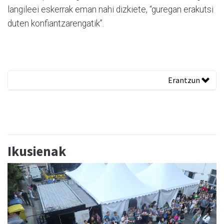
langileei eskerrak eman nahi dizkiete, “guregan erakutsi
duten konfiantzarengatik”.
Erantzun
Ikusienak