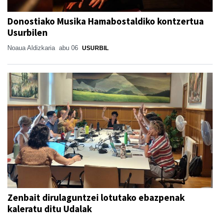
Donostiako Musika Hamabostaldiko kontzertua
Usurbilen
Noaua Aldizkaria
abu 06
USURBIL
Zenbait dirulaguntzei lotutako ebazpenak
kaleratu ditu Udalak