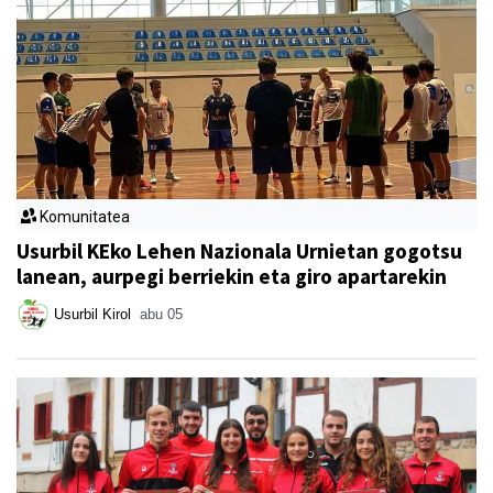
Komunitatea
Usurbil KEko Lehen Nazionala Urnietan gogotsu
lanean, aurpegi berriekin eta giro apartarekin
Usurbil Kirol
abu 05