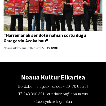
"Harremanak sendotu nahian sortu dugu
Garagardo Azoka hau"
Noaua Aldizkaria
2022 urr 05
USURBIL
Noaua Kultur Elkartea
Bordaberri 3 Eguzkitzaldea - 20170 Usurbil
Tf: 943 360 321 | erredakzioa@noaua.eus
Codesyntaxek garatua