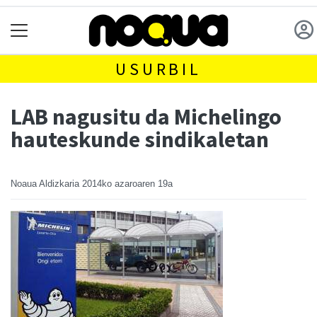
USURBIL
LAB nagusitu da Michelingo
hauteskunde sindikaletan
Noaua Aldizkaria
2014ko azaroaren 19a