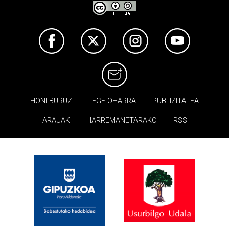
HONI BURUZ
LEGE OHARRA
PUBLIZITATEA
ARAUAK
HARREMANETARAKO
RSS