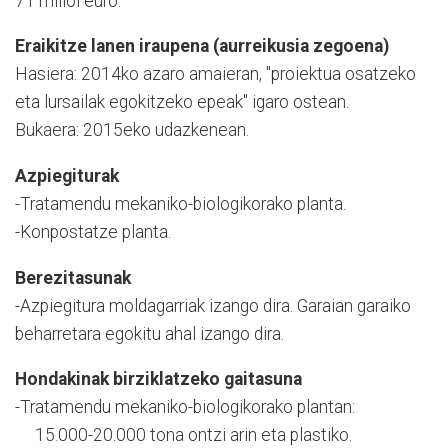
71 milioi euro.
Eraikitze lanen iraupena (aurreikusia zegoena)
Hasiera: 2014ko azaro amaieran, "proiektua osatzeko
eta lursailak egokitzeko epeak" igaro ostean.
Bukaera: 2015eko udazkenean.
Azpiegiturak
-Tratamendu mekaniko-biologikorako planta.
-Konpostatze planta.
Berezitasunak
-Azpiegitura moldagarriak izango dira. Garaian garaiko
beharretara egokitu ahal izango dira.
Hondakinak birziklatzeko gaitasuna
-Tratamendu mekaniko-biologikorako plantan:
15.000-20.000 tona ontzi arin eta plastiko.