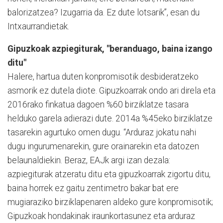
balorizatzea? Izugarria da. Ez dute lotsarik”, esan du
Intxaurrandietak.
Gipuzkoak azpiegiturak, "beranduago, baina izango
ditu"
Halere, hartua duten konpromisotik desbideratzeko
asmorik ez dutela diote. Gipuzkoarrak ondo ari direla eta
2016rako finkatua dagoen %60 birziklatze tasara
helduko garela adierazi dute. 2014a %45eko birziklatze
tasarekin agurtuko omen dugu. “Arduraz jokatu nahi
dugu ingurumenarekin, gure orainarekin eta datozen
belaunaldiekin. Beraz, EAJk argi izan dezala:
azpiegiturak atzeratu ditu eta gipuzkoarrak zigortu ditu,
baina horrek ez gaitu zentimetro bakar bat ere
mugiaraziko birziklapenaren aldeko gure konpromisotik;
Gipuzkoak hondakinak iraunkortasunez eta arduraz