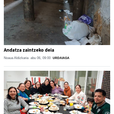
Andatza zaintzeko deia
Noaua Aldizkaria
abu 06, 09:00
URDAIAGA