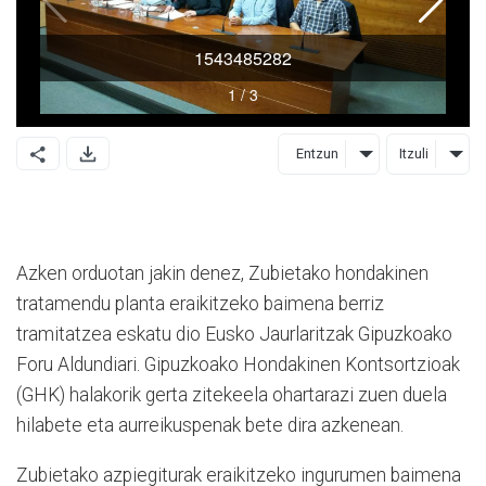
Entzun
Itzuli
Azken orduotan jakin denez, Zubietako hondakinen
tratamendu planta eraikitzeko baimena berriz
tramitatzea eskatu dio Eusko Jaurlaritzak Gipuzkoako
Foru Aldundiari. Gipuzkoako Hondakinen Kontsortzioak
(GHK) halakorik gerta zitekeela ohartarazi zuen duela
hilabete eta aurreikuspenak bete dira azkenean.
Zubietako azpiegiturak eraikitzeko ingurumen baimena