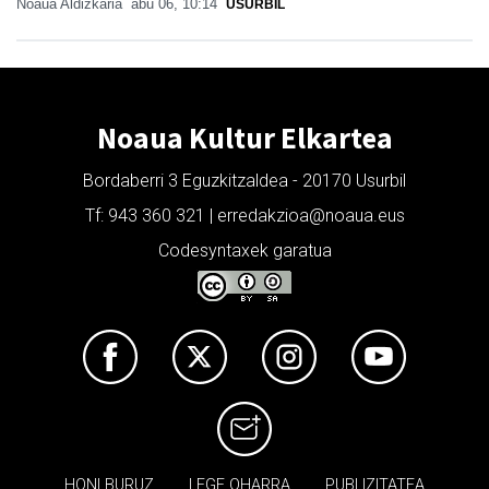
Noaua Aldizkaria
abu 06, 10:14
USURBIL
Noaua Kultur Elkartea
Bordaberri 3 Eguzkitzaldea - 20170 Usurbil
Tf: 943 360 321 | erredakzioa@noaua.eus
Codesyntaxek garatua
HONI BURUZ
LEGE OHARRA
PUBLIZITATEA