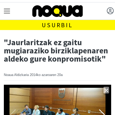
USURBIL
"Jaurlaritzak ez gaitu
mugiaraziko birziklapenaren
aldeko gure konpromisotik"
Noaua Aldizkaria
2014ko azaroaren 20a