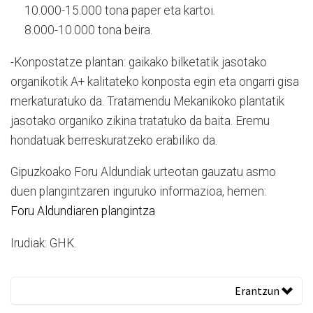
10.000-15.000 tona paper eta kartoi.
8.000-10.000 tona beira.
-Konpostatze plantan: gaikako bilketatik jasotako
organikotik A+ kalitateko konposta egin eta ongarri gisa
merkaturatuko da. Tratamendu Mekanikoko plantatik
jasotako organiko zikina tratatuko da baita. Eremu
hondatuak berreskuratzeko erabiliko da.
Gipuzkoako Foru Aldundiak urteotan gauzatu asmo
duen plangintzaren inguruko informazioa, hemen:
Foru Aldundiaren plangintza
Irudiak: GHK.
Erantzun