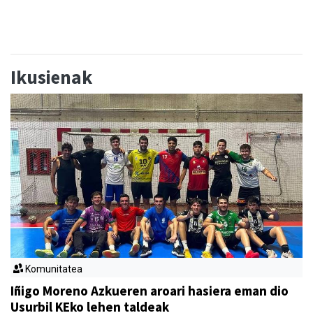
Ikusienak
Komunitatea
Iñigo Moreno Azkueren aroari hasiera eman dio
Usurbil KEko lehen taldeak