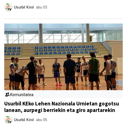
Usurbil Kirol
abu 03
Komunitatea
Usurbil KEko Lehen Nazionala Urnietan gogotsu
lanean, aurpegi berriekin eta giro apartarekin
Usurbil Kirol
abu 05