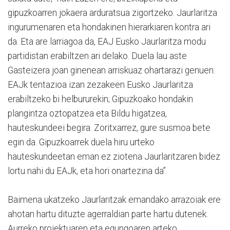
gipuzkoarren jokaera arduratsua zigortzeko. Jaurlaritza
ingurumenaren eta hondakinen hierarkiaren kontra ari
da. Eta are larriagoa da, EAJ Eusko Jaurlaritza modu
partidistan erabiltzen ari delako. Duela lau aste
Gasteizera joan ginenean arriskuaz ohartarazi genuen:
EAJk tentazioa izan zezakeen Eusko Jaurlaritza
erabiltzeko bi helbururekin; Gipuzkoako hondakin
plangintza oztopatzea eta Bildu higatzea,
hauteskundeei begira. Zoritxarrez, gure susmoa bete
egin da. Gipuzkoarrek duela hiru urteko
hauteskundeetan eman ez ziotena Jaurlaritzaren bidez
lortu nahi du EAJk, eta hori onartezina da”.
Baimena ukatzeko Jaurlaritzak emandako arrazoiak ere
ahotan hartu dituzte agerraldian parte hartu dutenek.
Aurreko proiektuaren eta egungoaren arteko