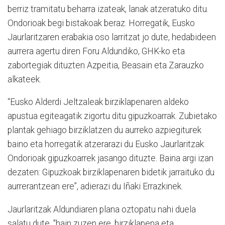
berriz tramitatu beharra izateak, lanak atzeratuko ditu.
Ondorioak begi bistakoak beraz. Horregatik, Eusko
Jaurlaritzaren erabakia oso larritzat jo dute, hedabideen
aurrera agertu diren Foru Aldundiko, GHK-ko eta
zabortegiak dituzten Azpeitia, Beasain eta Zarauzko
alkateek.
“Eusko Alderdi Jeltzaleak birziklapenaren aldeko
apustua egiteagatik zigortu ditu gipuzkoarrak. Zubietako
plantak gehiago birziklatzen du aurreko azpiegiturek
baino eta horregatik atzerarazi du Eusko Jaurlaritzak.
Ondorioak gipuzkoarrek jasango dituzte. Baina argi izan
dezaten: Gipuzkoak birziklapenaren bidetik jarraituko du
aurrerantzean ere”, adierazi du Iñaki Errazkinek.
Jaurlaritzak Aldundiaren plana oztopatu nahi duela
salatu dute, "hain zuzen ere, birziklapena eta