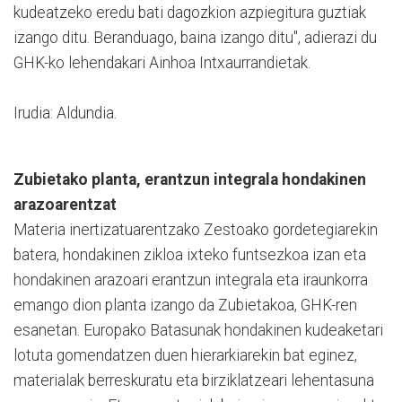
kudeatzeko eredu bati dagozkion azpiegitura guztiak
izango ditu. Beranduago, baina izango ditu", adierazi du
GHK-ko lehendakari Ainhoa Intxaurrandietak.
Irudia: Aldundia.
Zubietako planta, erantzun integrala hondakinen
arazoarentzat
Materia inertizatuarentzako Zestoako gordetegiarekin
batera, hondakinen zikloa ixteko funtsezkoa izan eta
hondakinen arazoari erantzun integrala eta iraunkorra
emango dion planta izango da Zubietakoa, GHK-ren
esanetan. Europako Batasunak hondakinen kudeaketari
lotuta gomendatzen duen hierarkiarekin bat eginez,
materialak berreskuratu eta birziklatzeari lehentasuna