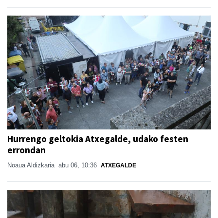
Hurrengo geltokia Atxegalde, udako festen
errondan
Noaua Aldizkaria
abu 06, 10:36
ATXEGALDE