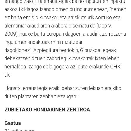
emango zaio. Eta erraustegiak baino ingurumen inpaktu
askoz txikiagoa izango omen du ingurumenean, "hemen
ez baita emisio kutsakor eta arriskutsurik sortuko eta
alemaniar araudiaren arabera diseinatu da (Dep V,
2009), hauxe baita Europan dagoen araudirik zorrotzena
ingurumen-inpaktuak minimizatzeari
dagokionez". Azpiegitura berriokin, Gipuzkoa legeak
debekatzen dituen zabortegi kutsakorrak ixten lehen
herrialdea izango dela gogorarazi dute erakunde GHK-
tik.
Honatx, erraustegia eraiki behar zuten lekuan eraikiko
duten plantaren zenbait ezaugarri:
ZUBIETAKO HONDAKINEN ZENTROA
Gastua