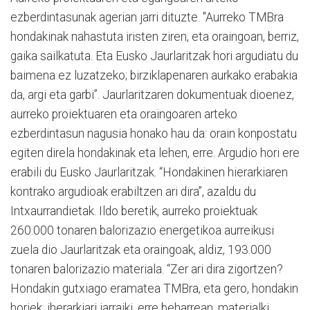
ezberdintasunak agerian jarri dituzte. "Aurreko TMBra
hondakinak nahastuta iristen ziren, eta oraingoan, berriz,
gaika sailkatuta. Eta Eusko Jaurlaritzak hori argudiatu du
baimena ez luzatzeko; birziklapenaren aurkako erabakia
da, argi eta garbi”. Jaurlaritzaren dokumentuak dioenez,
aurreko proiektuaren eta oraingoaren arteko
ezberdintasun nagusia honako hau da: orain konpostatu
egiten direla hondakinak eta lehen, erre. Argudio hori ere
erabili du Eusko Jaurlaritzak. “Hondakinen hierarkiaren
kontrako argudioak erabiltzen ari dira”, azaldu du
Intxaurrandietak. Ildo beretik, aurreko proiektuak
260.000 tonaren balorizazio energetikoa aurreikusi
zuela dio Jaurlaritzak eta oraingoak, aldiz, 193.000
tonaren balorizazio materiala. “Zer ari dira zigortzen?
Hondakin gutxiago eramatea TMBra, eta gero, hondakin
horiek, iherarkiari jarraiki, erre beharrean, materialki