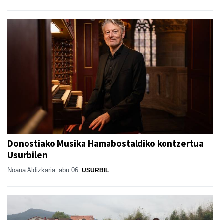
Donostiako Musika Hamabostaldiko kontzertua
Usurbilen
Noaua Aldizkaria
abu 06
USURBIL