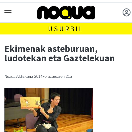
USURBIL
Ekimenak asteburuan,
ludotekan eta Gaztelekuan
Noaua Aldizkaria
2014ko azaroaren 21a