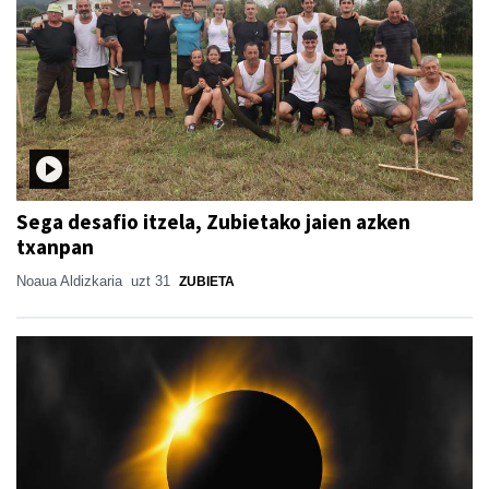
Sega desafio itzela, Zubietako jaien azken
txanpan
Noaua Aldizkaria
uzt 31
ZUBIETA