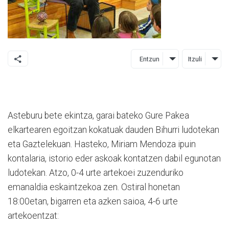
Entzun
Itzuli
Asteburu bete ekintza, garai bateko Gure Pakea
elkartearen egoitzan kokatuak dauden Bihurri ludotekan
eta Gaztelekuan. Hasteko, Miriam Mendoza ipuin
kontalaria, istorio eder askoak kontatzen dabil egunotan
ludotekan. Atzo, 0-4 urte artekoei zuzenduriko
emanaldia eskaintzekoa zen. Ostiral honetan
18:00etan, bigarren eta azken saioa, 4-6 urte
artekoentzat: