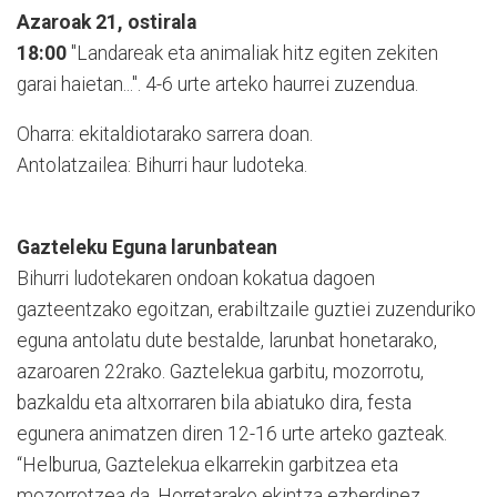
Azaroak 21, ostirala
18:00
"Landareak eta animaliak hitz egiten zekiten
garai haietan...". 4-6 urte arteko haurrei zuzendua.
Oharra: ekitaldiotarako sarrera doan.
Antolatzailea: Bihurri haur ludoteka.
Gazteleku Eguna larunbatean
Bihurri ludotekaren ondoan kokatua dagoen
gazteentzako egoitzan, erabiltzaile guztiei zuzenduriko
eguna antolatu dute bestalde, larunbat honetarako,
azaroaren 22rako. Gaztelekua garbitu, mozorrotu,
bazkaldu eta altxorraren bila abiatuko dira, festa
egunera animatzen diren 12-16 urte arteko gazteak.
“Helburua, Gaztelekua elkarrekin garbitzea eta
mozorrotzea da. Horretarako ekintza ezberdinez