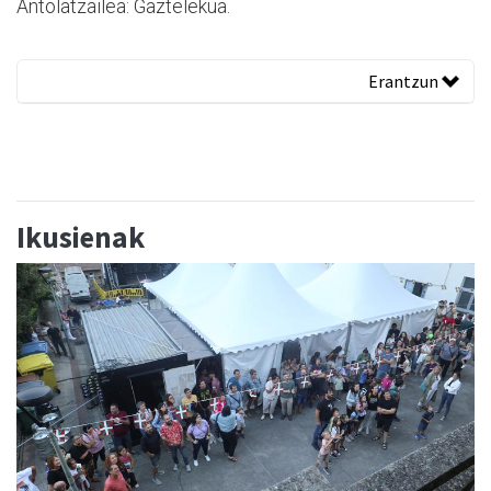
Antolatzailea: Gaztelekua.
Erantzun
Ikusienak