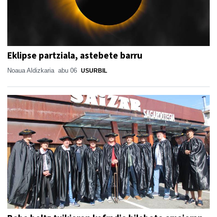
Eklipse partziala, astebete barru
Noaua Aldizkaria
abu 06
USURBIL