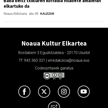
Baba beltz txikiaren kofradia hilabete amaieran
elkartuko da
Noaua Aldizkaria
abu 06
KALEZAR
Noaua Kultur Elkartea
Bordaberri 3 Eguzkitzaldea - 20170 Usurbil
Tf: 943 360 321 | erredakzioa@noaua.eus
Codesyntaxek garatua