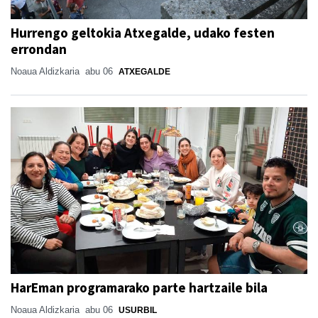
Hurrengo geltokia Atxegalde, udako festen
errondan
Noaua Aldizkaria
abu 06
ATXEGALDE
HarEman programarako parte hartzaile bila
Noaua Aldizkaria
abu 06
USURBIL