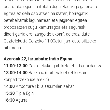
osatutako eguna antolatu dugu. Badakigu garbiketa
egitea ez dela oso atsegina izaten, horregatik
betebeharrak lagunartean eta jaigiroan egitea
proposatzen dugu, xamurragoa eta seguraski
dibertigarria ere izango delakoan”, adierazi dute
Gaztelekutik. Goizeko 11:00etan jarri dute biltzeko
hitzordua.
Azaroak 22, larunbata: Indio Eguna
11:00-13:00
Gaztelekuko garbiketa eta dragoi dantza.
13:00-14:00
Bazkaria (norberak etxetik ekarri
konpartitzeko ideiarekin).
14:00
Altxorraren bila, Usurbilen zehar.
15:30
Tipia Egin.
16:30
Agurra.