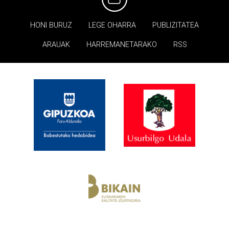
HONI BURUZ
LEGE OHARRA
PUBLIZITATEA
ARAUAK
HARREMANETARAKO
RSS