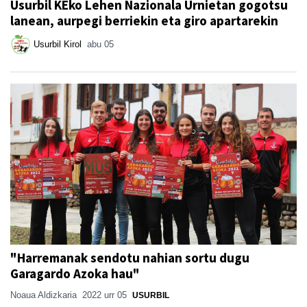
Usurbil KEko Lehen Nazionala Urnietan gogotsu
lanean, aurpegi berriekin eta giro apartarekin
Usurbil Kirol
abu 05
"Harremanak sendotu nahian sortu dugu
Garagardo Azoka hau"
Noaua Aldizkaria
2022 urr 05
USURBIL