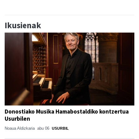
Ikusienak
Donostiako Musika Hamabostaldiko kontzertua
Usurbilen
Noaua Aldizkaria
abu 06
USURBIL