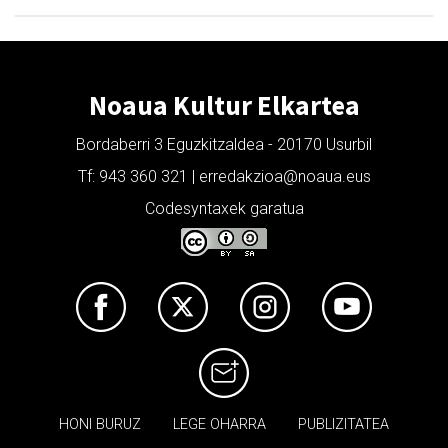
Noaua Kultur Elkartea
Bordaberri 3 Eguzkitzaldea - 20170 Usurbil
Tf: 943 360 321 | erredakzioa@noaua.eus
Codesyntaxek garatua
HONI BURUZ
LEGE OHARRA
PUBLIZITATEA