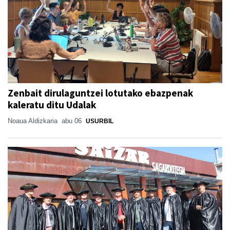
Zenbait dirulaguntzei lotutako ebazpenak
kaleratu ditu Udalak
Noaua Aldizkaria
abu 06
USURBIL