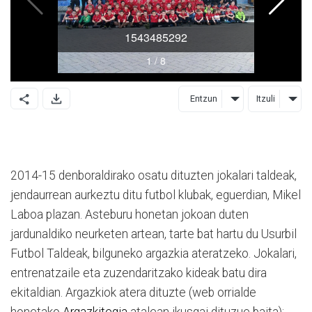
Entzun
Itzuli
2014-15 denboraldirako osatu dituzten jokalari taldeak,
jendaurrean aurkeztu ditu futbol klubak, eguerdian, Mikel
Laboa plazan. Asteburu honetan jokoan duten
jardunaldiko neurketen artean, tarte bat hartu du Usurbil
Futbol Taldeak, bilguneko argazkia ateratzeko. Jokalari,
entrenatzaile eta zuzendaritzako kideak batu dira
ekitaldian. Argazkiok atera dituzte (web orrialde