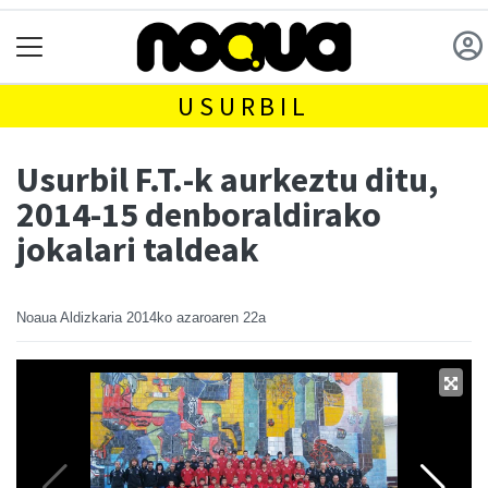
USURBIL
Usurbil F.T.-k aurkeztu ditu,
2014-15 denboraldirako
jokalari taldeak
Noaua Aldizkaria
2014ko azaroaren 22a