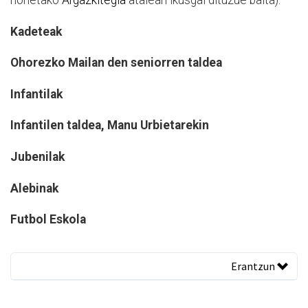
honetako
Argazkitegia
atalean ikusgai dituzue baita):
Kadeteak
Ohorezko Mailan den seniorren taldea
Infantilak
Infantilen taldea, Manu Urbietarekin
Jubenilak
Alebinak
Futbol Eskola
Erantzun