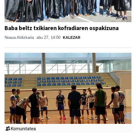
Baba beltz txikiaren kofradiaren ospakizuna
Noaua Aldizkaria
abu 27, 14:00
KALEZAR
Komunitatea