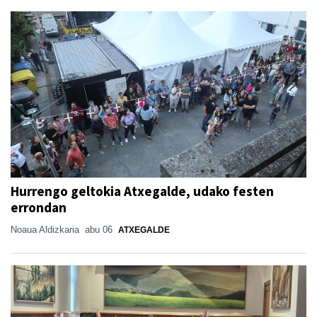
Hurrengo geltokia Atxegalde, udako festen
errondan
Noaua Aldizkaria
abu 06
ATXEGALDE