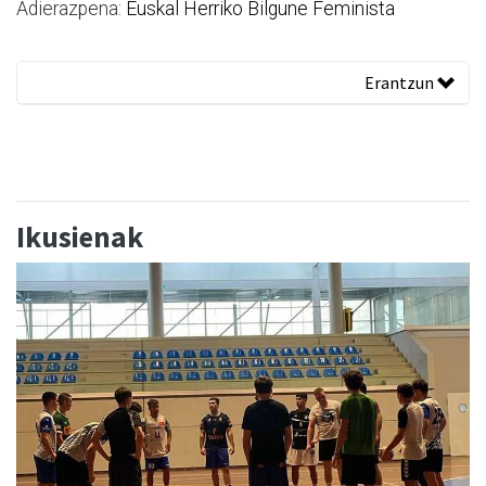
Adierazpena:
Euskal Herriko Bilgune Feminista
Erantzun
Ikusienak