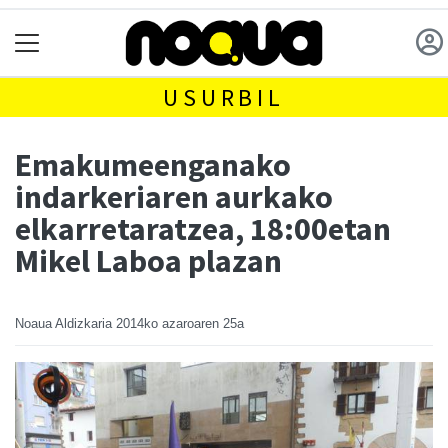
USURBIL
Emakumeenganako
indarkeriaren aurkako
elkarretaratzea, 18:00etan
Mikel Laboa plazan
Noaua Aldizkaria
2014ko azaroaren 25a