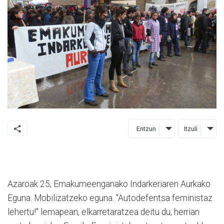
Entzun
Itzuli
Azaroak 25, Emakumeenganako Indarkeriaren Aurkako
Eguna. Mobilizatzeko eguna. "Autodefentsa feministaz
lehertu!" lemapean, elkarretaratzea deitu du, herrian