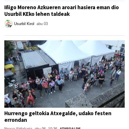
Iñigo Moreno Azkueren aroari hasiera eman dio
Usurbil KEko lehen taldeak
Usurbil Kirol
abu 03
Hurrengo geltokia Atxegalde, udako festen
errondan
Noaua Aldizkaria
abu 06, 10:36