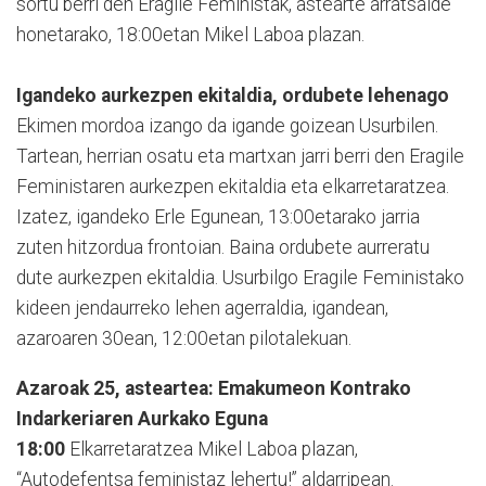
sortu berri den Eragile Feministak, astearte arratsalde
honetarako, 18:00etan Mikel Laboa plazan.
Igandeko aurkezpen ekitaldia, ordubete lehenago
Ekimen mordoa izango da igande goizean Usurbilen.
Tartean, herrian osatu eta martxan jarri berri den Eragile
Feministaren aurkezpen ekitaldia eta elkarretaratzea.
Izatez, igandeko Erle Egunean, 13:00etarako jarria
zuten hitzordua frontoian. Baina ordubete aurreratu
dute aurkezpen ekitaldia. Usurbilgo Eragile Feministako
kideen jendaurreko lehen agerraldia, igandean,
azaroaren 30ean, 12:00etan pilotalekuan.
Azaroak 25, asteartea: Emakumeon Kontrako
Indarkeriaren Aurkako Eguna
18:00
Elkarretaratzea Mikel Laboa plazan,
“Autodefentsa feministaz lehertu!” aldarripean.