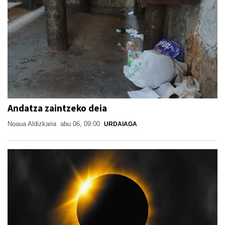
Andatza zaintzeko deia
Noaua Aldizkaria
abu 06, 09:00
URDAIAGA