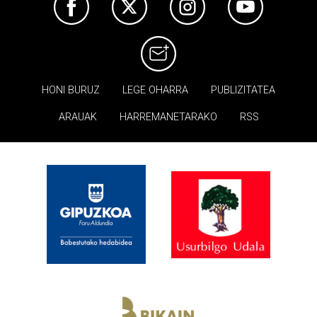
HONI BURUZ
LEGE OHARRA
PUBLIZITATEA
ARAUAK
HARREMANETARAKO
RSS