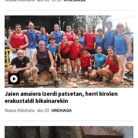
ATXEGALDE
Jaien amaiera izerdi patsetan, herri kirolen
erakustaldi bikainarekin
Noaua Aldizkaria
abu 03
URDAIAGA