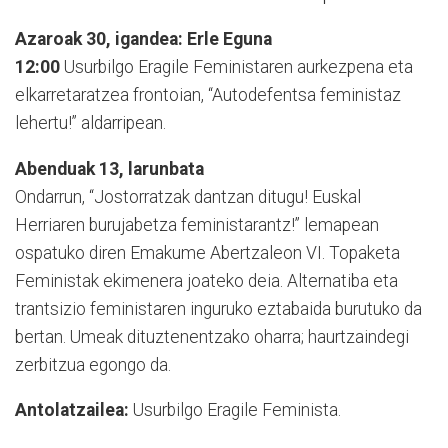
Azaroak 30, igandea: Erle Eguna
12:00
Usurbilgo Eragile Feministaren aurkezpena eta
elkarretaratzea frontoian, “Autodefentsa feministaz
lehertu!” aldarripean.
Abenduak 13, larunbata
Ondarrun, “Jostorratzak dantzan ditugu! Euskal
Herriaren burujabetza feministarantz!” lemapean
ospatuko diren Emakume Abertzaleon VI. Topaketa
Feministak ekimenera joateko deia. Alternatiba eta
trantsizio feministaren inguruko eztabaida burutuko da
bertan. Umeak dituztenentzako oharra; haurtzaindegi
zerbitzua egongo da.
Antolatzailea:
Usurbilgo Eragile Feminista.