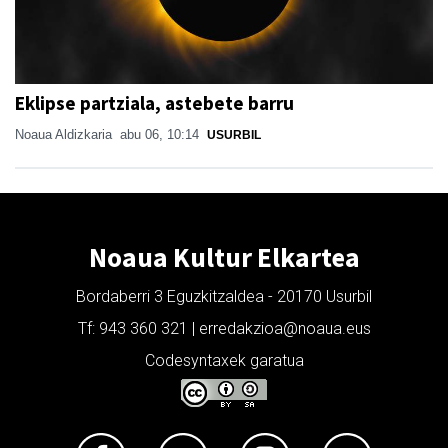
Eklipse partziala, astebete barru
Noaua Aldizkaria
abu 06, 10:14
USURBIL
Noaua Kultur Elkartea
Bordaberri 3 Eguzkitzaldea - 20170 Usurbil
Tf: 943 360 321 | erredakzioa@noaua.eus
Codesyntaxek garatua