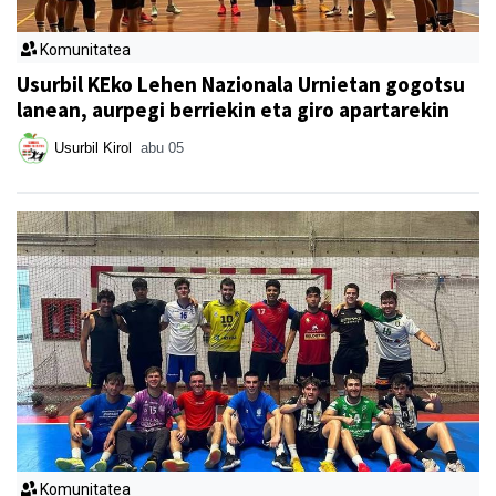
Komunitatea
Usurbil KEko Lehen Nazionala Urnietan gogotsu
lanean, aurpegi berriekin eta giro apartarekin
Usurbil Kirol
abu 05
Komunitatea