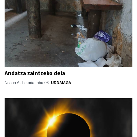
Andatza zaintzeko deia
Noaua Aldizkaria
abu 06
URDAIAGA