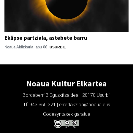
Eklipse partziala, astebete barru
Noaua Aldizkaria
abu 06
USURBIL
Noaua Kultur Elkartea
Bordaberri 3 Eguzkitzaldea - 20170 Usurbil
Tf: 943 360 321 | erredakzioa@noaua.eus
Codesyntaxek garatua