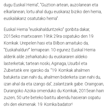
dugu Euskal Herria", "Guztion artean, auzolanean eta
elkarlanean, lortu ahal dugu euskaraz biziko den herria,
euskalakariz osatutako herria".
Euskal Herria "euskahalduntzeko" gonbita dakar,
2015eko martxoaren 19tik 29ra ospatuko den 19.
Korrikak. Urepelen hasi eta Bilbon amaituko da,
"Euskahaldun!" lemapean. 10 egunez Euskal Herria
alderik alde zeharkatuko du euskararen aldeko
lasterketak; tartean noski, Aginaga, Usurbil eta
Zubietatik ere igaroko da. "19. Korrikak ahalmen
batuketa izan nahi du, ahalmen biderketa izan nahi du,
izan ahal da eta izango da", zalantzarik gabe. Oraingoan,
Durangoko Azoka omenduko du Korrikak, 2015ean hain
zuzen, 50 urte beteko baititu abendu hasieran ospatu
ohi den ekimenak. 19. Korrika badator!