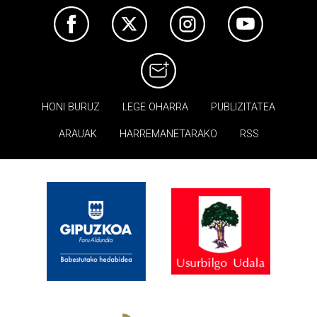
HONI BURUZ
LEGE OHARRA
PUBLIZITATEA
ARAUAK
HARREMANETARAKO
RSS