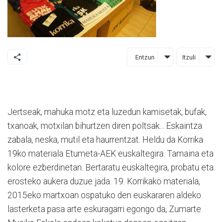
Entzun
Itzuli
Jertseak, mahuka motz eta luzedun kamisetak, bufak,
txanoak, motxilan bihurtzen diren poltsak... Eskaintza
zabala, neska, mutil eta haurrentzat. Heldu da Korrika
19ko materiala Etumeta-AEK euskaltegira. Tamaina eta
kolore ezberdinetan. Bertaratu euskaltegira, probatu eta
erosteko aukera duzue jada. 19. Korrikako materiala,
2015eko martxoan ospatuko den euskararen aldeko
lasterketa pasa arte eskuragarri egongo da, Zumarte