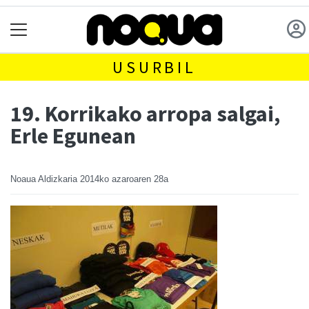
USURBIL
19. Korrikako arropa salgai,
Erle Egunean
Noaua Aldizkaria
2014ko azaroaren 28a