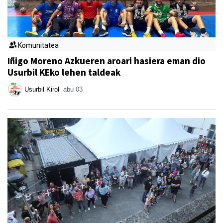
Komunitatea
Iñigo Moreno Azkueren aroari hasiera eman dio
Usurbil KEko lehen taldeak
Usurbil Kirol
abu 03