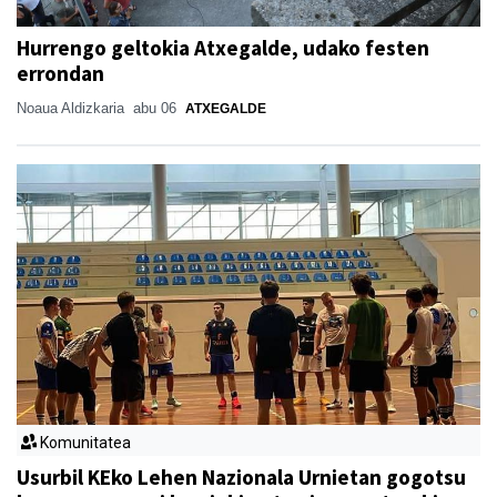
Hurrengo geltokia Atxegalde, udako festen
errondan
Noaua Aldizkaria
abu 06
ATXEGALDE
Komunitatea
Usurbil KEko Lehen Nazionala Urnietan gogotsu