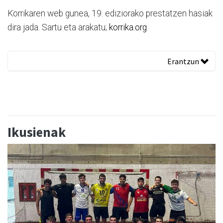
Korrikaren web gunea, 19. ediziorako prestatzen hasiak
dira jada. Sartu eta arakatu;
korrika.org
Erantzun
Ikusienak