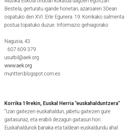
Musika Eskola ondoan kokatua dagoen egoitzan.
Bestela, gerturatu igande honetan, azaroaren 30ean
ospatuko den XVI. Erle Egunera. 19. Korrikako salmenta
postua topatuko duzue. Informazio gehiagorako:
Nagusia, 43
607 609 379.
usurbil@aek.org
www.aek.org
muntteri.blogspot.com.es
Korrika 19rekin, Euskal Herria "euskahalduntzera"
"Izan gaitezen euskahaldun, jabetu gaitezen gure
gaitasunaz, eta erabili dezagun gaitasun hori.
Euskahaldunok banaka eta taldean euskaldundu ahal