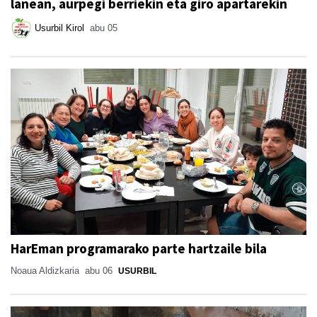
lanean, aurpegi berriekin eta giro apartarekin
Usurbil Kirol
abu 05
HarEman programarako parte hartzaile bila
Noaua Aldizkaria
abu 06
USURBIL