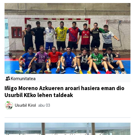
Komunitatea
Iñigo Moreno Azkueren aroari hasiera eman dio
Usurbil KEko lehen taldeak
Usurbil Kirol
abu 03