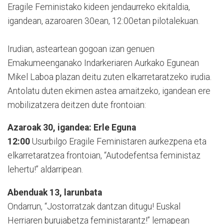
Eragile Feministako kideen jendaurreko ekitaldia,
igandean, azaroaren 30ean, 12:00etan pilotalekuan.
Irudian, asteartean gogoan izan genuen
Emakumeenganako Indarkeriaren Aurkako Egunean
Mikel Laboa plazan deitu zuten elkarretaratzeko irudia.
Antolatu duten ekimen astea amaitzeko, igandean ere
mobilizatzera deitzen dute frontoian:
Azaroak 30, igandea: Erle Eguna
12:00
Usurbilgo Eragile Feministaren aurkezpena eta
elkarretaratzea frontoian, “Autodefentsa feministaz
lehertu!” aldarripean.
Abenduak 13, larunbata
Ondarrun, “Jostorratzak dantzan ditugu! Euskal
Herriaren burujabetza feministarantz!” lemapean