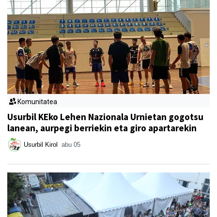
Komunitatea
Usurbil KEko Lehen Nazionala Urnietan gogotsu
lanean, aurpegi berriekin eta giro apartarekin
Usurbil Kirol
abu 05