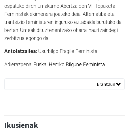
ospatuko diren Emakume Abertzaleon VI. Topaketa
Feministak ekimenera joateko deia. Alternatiba eta
trantsizio feministaren inguruko eztabaida burutuko da
bertan. Umeak dituztenentzako oharra; haurtzaindegi
zerbitzua egongo da.
Antolatzailea:
Usurbilgo Eragile Feminista.
Adierazpena:
Euskal Herriko Bilgune Feminista
Erantzun
Ikusienak