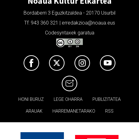
Noaua Kultur Elkartea
Bordaberri 3 Eguzkitzaldea - 20170 Usurbil
Tf: 943 360 321 | erredakzioa@noaua.eus
Codesyntaxek garatua
HONI BURUZ
LEGE OHARRA
PUBLIZITATEA
ARAUAK
HARREMANETARAKO
RSS