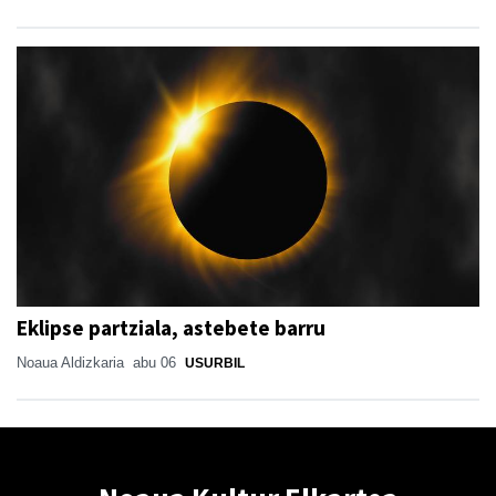
Eklipse partziala, astebete barru
Noaua Aldizkaria
abu 06
USURBIL