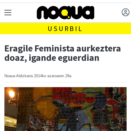
USURBIL
Eragile Feminista aurkeztera
doaz, igande eguerdian
Noaua Aldizkaria
2014ko azaroaren 28a