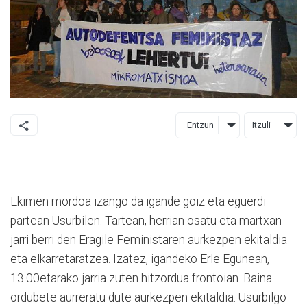
Entzun
Itzuli
Ekimen mordoa izango da igande goiz eta eguerdi
partean Usurbilen. Tartean, herrian osatu eta martxan
jarri berri den Eragile Feministaren aurkezpen ekitaldia
eta elkarretaratzea. Izatez, igandeko Erle Egunean,
13:00etarako jarria zuten hitzordua frontoian. Baina
ordubete aurreratu dute aurkezpen ekitaldia. Usurbilgo