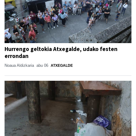
Hurrengo geltokia Atxegalde, udako festen
errondan
Noaua Aldizkaria
abu 06
ATXEGALDE