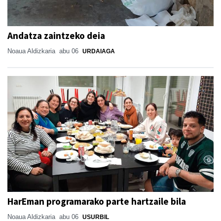
Andatza zaintzeko deia
Noaua Aldizkaria
abu 06
URDAIAGA
HarEman programarako parte hartzaile bila
Noaua Aldizkaria
abu 06
USURBIL