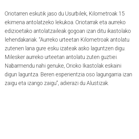
Oriotarren eskutik jaso du Usurbilek, Kilometroak 15
ekimena antolatzeko lekukoa. Oriotarrak eta aurreko
edizioetako antolatzaileak gogoan izan ditu ikastolako
lehendakariak. “Aurreko urteetan Kilometroak antolatu
zutenen lana gure esku izateak asko laguntzen digu.
Milesker aurreko urteetan antolatu zuten guztiei.
Nabarmendu nahi genuke, Orioko Ikastolak eskaini
digun laguntza. Beren esperientzia oso lagungarria izan
zaigu eta izango zaigu”, adierazi du Alustizak.