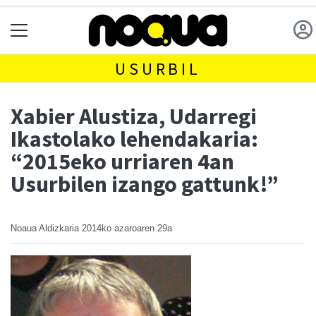
USURBIL
Xabier Alustiza, Udarregi
Ikastolako lehendakaria:
“2015eko urriaren 4an
Usurbilen izango gattunk!”
Noaua Aldizkaria
2014ko azaroaren 29a