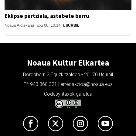
Eklipse partziala, astebete barru
Noaua Aldizkaria
abu 06, 10:14
USURBIL
Noaua Kultur Elkartea
Bordaberri 3 Eguzkitzaldea - 20170 Usurbil
Tf: 943 360 321 | erredakzioa@noaua.eus
Codesyntaxek garatua