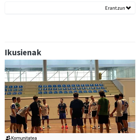
Erantzun
Ikusienak
Komunitatea