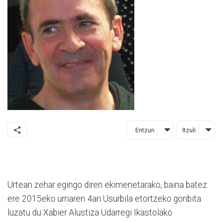
Entzun
Itzuli
Urtean zehar egingo diren ekimenetarako, baina batez
ere 2015eko urriaren 4an Usurbila etortzeko gonbita
luzatu du Xabier Alustiza Udarregi Ikastolako