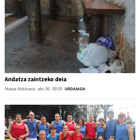
Andatza zaintzeko deia
Noaua Aldizkaria
abu 06, 09:00
URDAIAGA