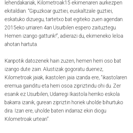
lehendakariak, Kilometroak15 ekimenaren aurkezpen
ekitaldian. “Gipuzkoar guztiei, euskaltzale guztiei,
eskatuko dizuegu, tartetxo bat egiteko zuen agendan.
2015eko urriaren 4an Usurbilen espero zaituztegu.
Hemen izango gattunk!”, adierazi du, ekimeneko leloa
ahotan hartuta.
Kanpotik datozenek hain zuzen, hemen herri oso bat
izango dute zain. Alustizak gogoratu duenez,
Kilometroak jaiak, ikastolen jaia izanda ere, “ikastolaren
eremua gainditu eta herri osoa zipriztindu ohi du. Zer
esanik ez Usurbilen, Udarregi Ikastola herriko eskola
bakarra izanik, gurean zipriztin horiek uholde bihurtuko
dira. Izan ere, uholde baten indarraz ekin diogu
Kilometroak urteari”.