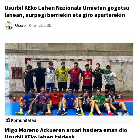
Usurbil KEko Lehen Nazionala Urnietan gogotsu
lanean, aurpegi berriekin eta giro apartarekin
Usurbil Kirol
abu 05
Komunitatea
Iñigo Moreno Azkueren aroari hasiera eman dio
Usurbil KEko lehen taldeak