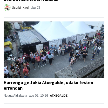
Usurbil Kirol
abu 03
Hurrengo geltokia Atxegalde, udako festen
errondan
Noaua Aldizkaria
abu 06, 10:36
ATXEGALDE