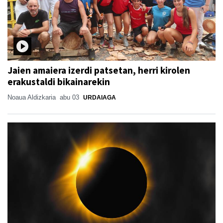
Jaien amaiera izerdi patsetan, herri kirolen
erakustaldi bikainarekin
Noaua Aldizkaria
abu 03
URDAIAGA