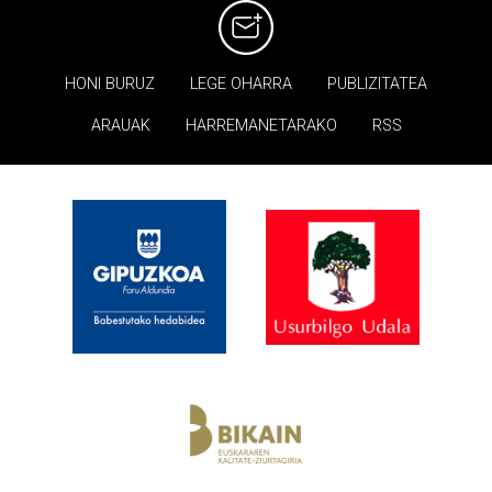
HONI BURUZ
LEGE OHARRA
PUBLIZITATEA
ARAUAK
HARREMANETARAKO
RSS