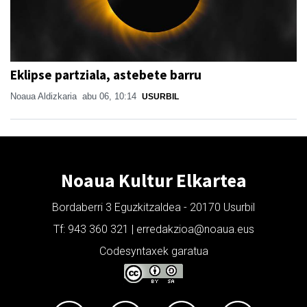
Eklipse partziala, astebete barru
Noaua Aldizkaria
abu 06, 10:14
USURBIL
Noaua Kultur Elkartea
Bordaberri 3 Eguzkitzaldea - 20170 Usurbil
Tf: 943 360 321 | erredakzioa@noaua.eus
Codesyntaxek garatua