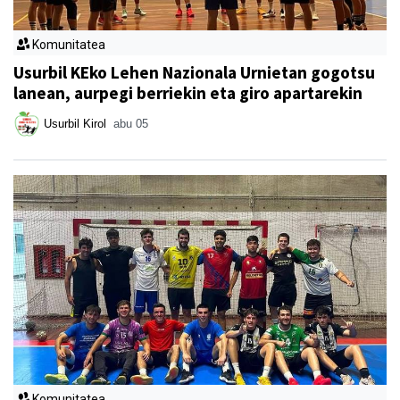
Komunitatea
Usurbil KEko Lehen Nazionala Urnietan gogotsu
lanean, aurpegi berriekin eta giro apartarekin
Usurbil Kirol
abu 05
Komunitatea