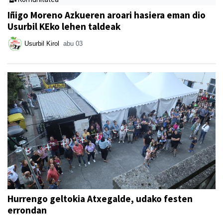
Iñigo Moreno Azkueren aroari hasiera eman dio
Usurbil KEko lehen taldeak
Usurbil Kirol
abu 03
Hurrengo geltokia Atxegalde, udako festen
errondan