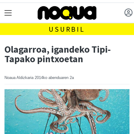
USURBIL
Olagarroa, igandeko Tipi-
Tapako pintxoetan
Noaua Aldizkaria
2014ko abenduaren 2a