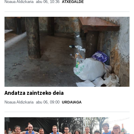
Noaua Aldizkaria
abu 06, 10:36
ATXEGALDE
Andatza zaintzeko deia
Noaua Aldizkaria
abu 06, 09:00
URDAIAGA