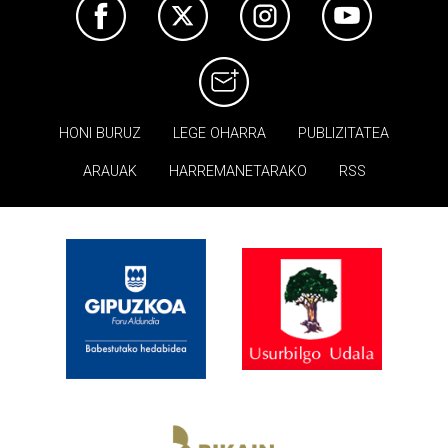
HONI BURUZ
LEGE OHARRA
PUBLIZITATEA
ARAUAK
HARREMANETARAKO
RSS