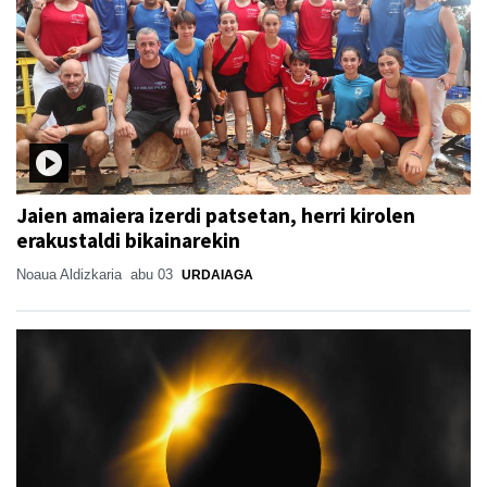
Jaien amaiera izerdi patsetan, herri kirolen
erakustaldi bikainarekin
Noaua Aldizkaria
abu 03
URDAIAGA