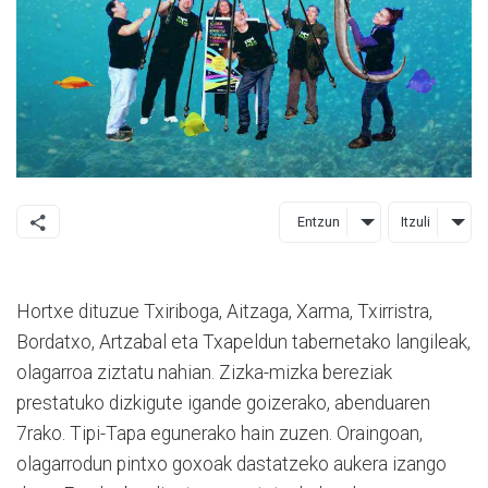
Entzun
Itzuli
Hortxe dituzue Txiriboga, Aitzaga, Xarma, Txirristra,
Bordatxo, Artzabal eta Txapeldun tabernetako langileak,
olagarroa ziztatu nahian. Zizka-mizka bereziak
prestatuko dizkigute igande goizerako, abenduaren
7rako. Tipi-Tapa egunerako hain zuzen. Oraingoan,
olagarrodun pintxo goxoak dastatzeko aukera izango