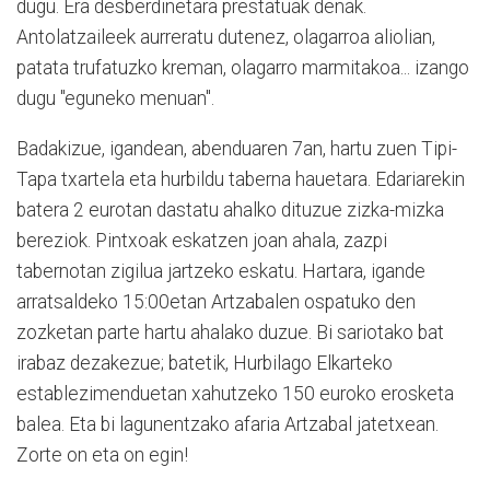
dugu. Era desberdinetara prestatuak denak.
Antolatzaileek aurreratu dutenez, olagarroa aliolian,
patata trufatuzko kreman, olagarro marmitakoa... izango
dugu "eguneko menuan".
Badakizue, igandean, abenduaren 7an, hartu zuen Tipi-
Tapa txartela eta hurbildu taberna hauetara. Edariarekin
batera 2 eurotan dastatu ahalko dituzue zizka-mizka
bereziok. Pintxoak eskatzen joan ahala, zazpi
tabernotan zigilua jartzeko eskatu. Hartara, igande
arratsaldeko 15:00etan Artzabalen ospatuko den
zozketan parte hartu ahalako duzue. Bi sariotako bat
irabaz dezakezue; batetik, Hurbilago Elkarteko
establezimenduetan xahutzeko 150 euroko erosketa
balea. Eta bi lagunentzako afaria Artzabal jatetxean.
Zorte on eta on egin!