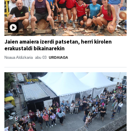
Jaien amaiera izerdi patsetan, herri kirolen
erakustaldi bikainarekin
Noaua Aldizkaria
abu 03
URDAIAGA