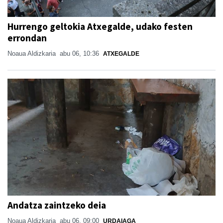
Hurrengo geltokia Atxegalde, udako festen
errondan
Noaua Aldizkaria
abu 06, 10:36
ATXEGALDE
Andatza zaintzeko deia
Noaua Aldizkaria
abu 06, 09:00
URDAIAGA