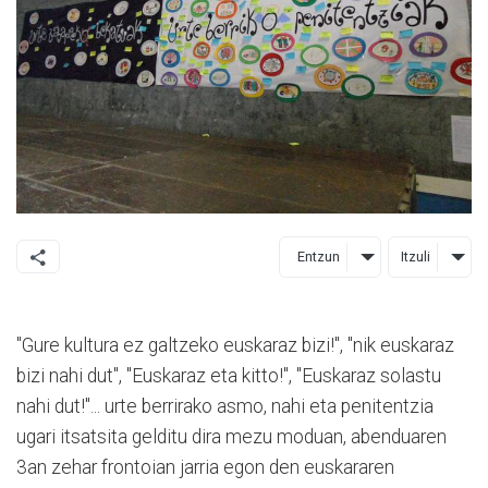
Entzun
Itzuli
"Gure kultura ez galtzeko euskaraz bizi!", "nik euskaraz
bizi nahi dut", "Euskaraz eta kitto!", "Euskaraz solastu
nahi dut!"... urte berrirako asmo, nahi eta penitentzia
ugari itsatsita gelditu dira mezu moduan, abenduaren
3an zehar frontoian jarria egon den euskararen