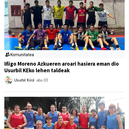
Komunitatea
Iñigo Moreno Azkueren aroari hasiera eman dio
Usurbil KEko lehen taldeak
Usurbil Kirol
abu 03