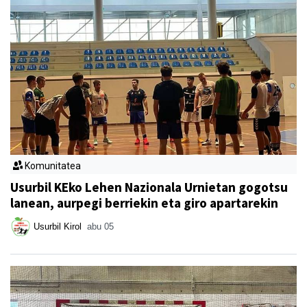
Komunitatea
Usurbil KEko Lehen Nazionala Urnietan gogotsu
lanean, aurpegi berriekin eta giro apartarekin
Usurbil Kirol
abu 05