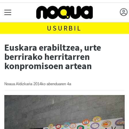
USURBIL
Euskara erabiltzea, urte
berrirako herritarren
konpromisoen artean
Noaua Aldizkaria
2014ko abenduaren 4a