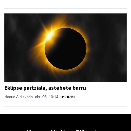
Eklipse partziala, astebete barru
Noaua Aldizkaria
abu 06, 10:14
USURBIL