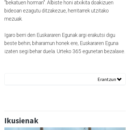
"bekatuen horman". Albiste honi atxikita doakizuen
bideoan ezagutu ditzakezue, herritarrek utzitako
mezuak.
Igaro berri den Euskararen Egunak argi erakutsi digu
beste behin; biharamun honek ere, Euskararen Eguna
izaten segi behar duela. Urteko 365 egunetan bezalaxe.
Erantzun
Ikusienak