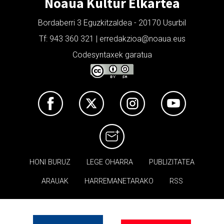
Noaua Kultur Elkartea
Bordaberri 3 Eguzkitzaldea - 20170 Usurbil
Tf: 943 360 321 | erredakzioa@noaua.eus
Codesyntaxek garatua
HONI BURUZ
LEGE OHARRA
PUBLIZITATEA
ARAUAK
HARREMANETARAKO
RSS