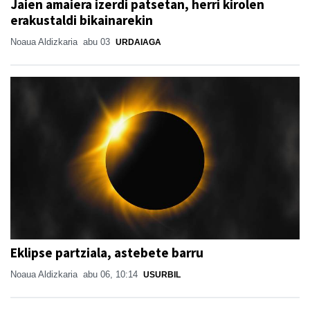
Jaien amaiera izerdi patsetan, herri kirolen
erakustaldi bikainarekin
Noaua Aldizkaria
abu 03
URDAIAGA
Eklipse partziala, astebete barru
Noaua Aldizkaria
abu 06, 10:14
USURBIL