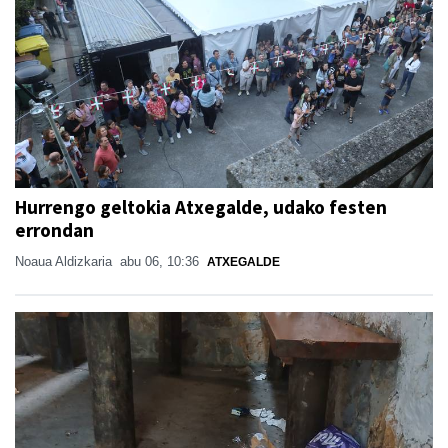
Hurrengo geltokia Atxegalde, udako festen
errondan
Noaua Aldizkaria
abu 06, 10:36
ATXEGALDE