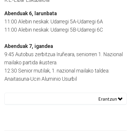
K.E.-Eibar Eskubaloia
Abenduak 6, larunbata
11:00 Alebin neskak: Udarregi 5A-Udarregi 6A
11:00 Alebin neskak: Udarregi 5B-Udarregi 6C
Abenduak 7, igandea
9:45 Autobus zerbitzua Iruñeara, seniorren 1. Nazional
mailako partida ikustera.
12:30 Senior mutilak, 1. nazional mailako taldea:
Anaitasuna-Ucin Aluminio Usurbil
Erantzun