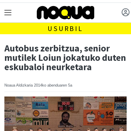
USURBIL
Autobus zerbitzua, senior
mutilek Loiun jokatuko duten
eskubaloi neurketara
Noaua Aldizkaria
2014ko abenduaren 5a