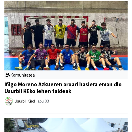
Komunitatea
Iñigo Moreno Azkueren aroari hasiera eman dio
Usurbil KEko lehen taldeak
Usurbil Kirol
abu 03