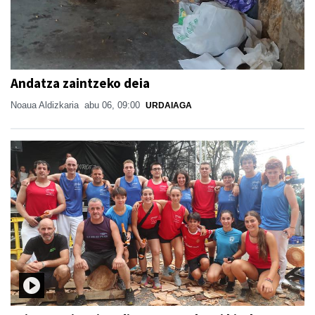
Andatza zaintzeko deia
Noaua Aldizkaria
abu 06, 09:00
URDAIAGA