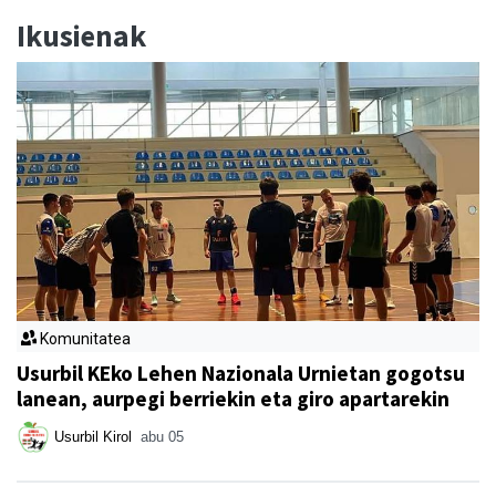
Ikusienak
Komunitatea
Usurbil KEko Lehen Nazionala Urnietan gogotsu
lanean, aurpegi berriekin eta giro apartarekin
Usurbil Kirol
abu 05