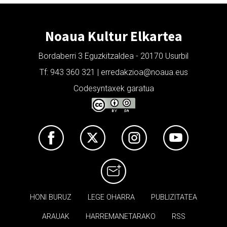
Noaua Kultur Elkartea
Bordaberri 3 Eguzkitzaldea - 20170 Usurbil
Tf: 943 360 321 | erredakzioa@noaua.eus
Codesyntaxek garatua
HONI BURUZ
LEGE OHARRA
PUBLIZITATEA
ARAUAK
HARREMANETARAKO
RSS