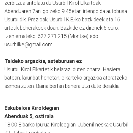
zerbitzua antolatu du Usurbil Kirol Elkarteak.
Abenduaren 7an, goizeko 9:45etan irtengo da autobusa
Usurbildik. Prezioak; Usurbil K.E.-ko bazkideek eta 16
urtetik beherakoek doan. Bazkide ez direnek 5 euro.
Izen emateko: 627 271 215 (Montse) edo
usurbilke@gmail.com.
Taldeko argazkia, asteburuan ez
Usurbil Kirol Elkartetik helarazi duten oharra. Hasiera
batean, larunbat honetan, elkarteko argazkia ateratzeko
asmoa zuten. Baina bertan behera utzi dute deialdia.
Eskubaloia Kiroldegian
Abenduak 5, ostirala
18:00 Eibarko Ipurua Kiroldegian: Jubenil neskak: Usurbil