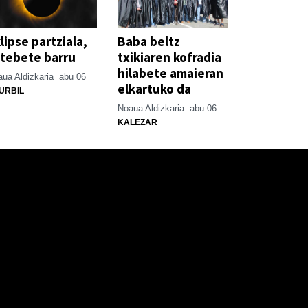
lipse partziala,
Baba beltz
tebete barru
txikiaren kofradia
hilabete amaieran
ua Aldizkaria
abu 06
elkartuko da
URBIL
Noaua Aldizkaria
abu 06
KALEZAR