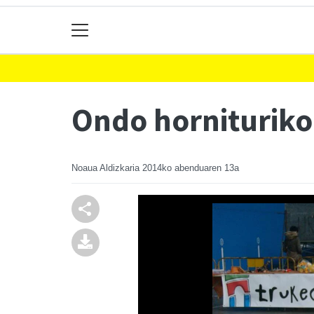
Ondo hornituriko
Noaua Aldizkaria
2014ko abenduaren 13a