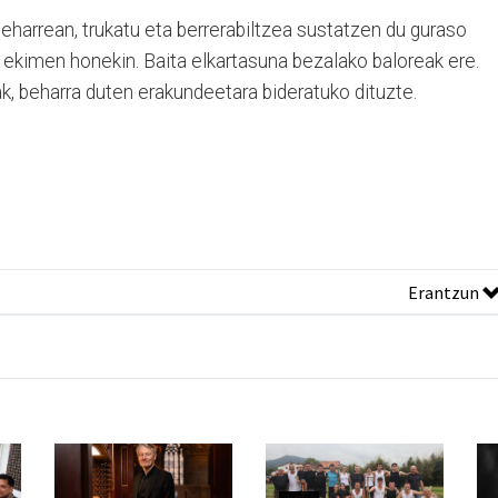
 beharrean, trukatu eta berrerabiltzea sustatzen du guraso
en ekimen honekin. Baita elkartasuna bezalako baloreak ere.
ak, beharra duten erakundeetara bideratuko dituzte.
Erantzun