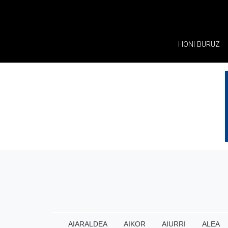
HONI BURUZ
AIARALDEA
AIKOR
AIURRI
ALEA