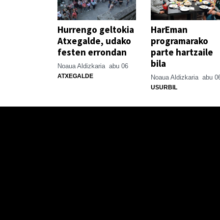
Hurrengo geltokia
HarEman
Atxegalde, udako
programarako
festen errondan
parte hartzaile
bila
Noaua Aldizkaria
abu 06
ATXEGALDE
Noaua Aldizkaria
abu 0
USURBIL