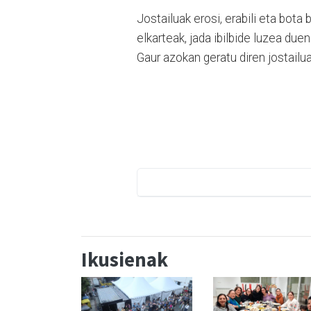
Jostailuak erosi, erabili eta bota
elkarteak, jada ibilbide luzea du
Gaur azokan geratu diren jostailu
Ikusienak