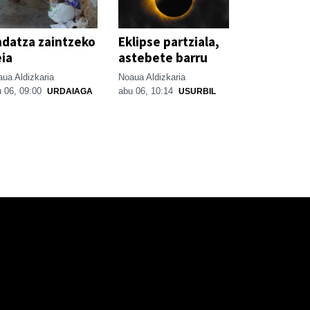
datza zaintzeko
Eklipse partziala,
ia
astebete barru
ua Aldizkaria
Noaua Aldizkaria
 06, 09:00
abu 06, 10:14
URDAIAGA
USURBIL