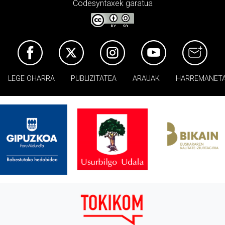
Codesyntaxek garatua
LEGE OHARRA
PUBLIZITATEA
ARAUAK
HARREMANET