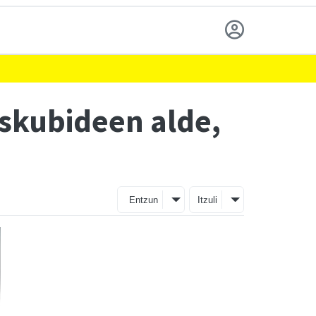
skubideen alde,
Entzun
Itzuli