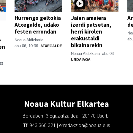
Hurrengo geltokia
Jaien amaiera
An
Atxegalde, udako
izerdi patsetan,
de
festen errondan
herri kirolen
Noa
erakustaldi
o
abu
Noaua Aldizkaria
bikainarekin
en
abu 06, 10:36
ATXEGALDE
Noaua Aldizkaria
abu 03
URDAIAGA
03
Noaua Kultur Elkartea
Bordaberri 3 Eguzkitzaldea - 20170 Usurbil
Tf: 943 360 321 | erredakzioa@noaua.eus