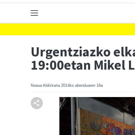
Urgentziazko elk
19:00etan Mikel 
Noaua Aldizkaria
2014ko abenduaren 16a