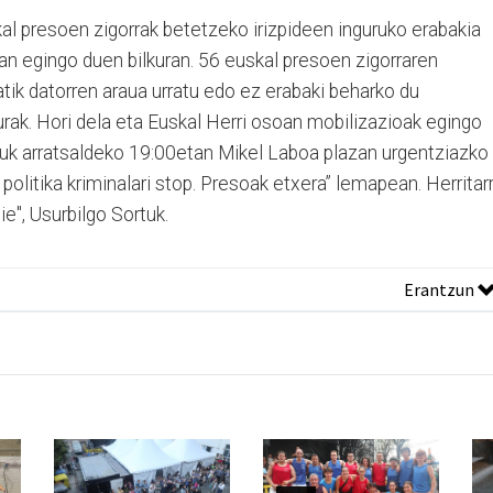
al presoen zigorrak betetzeko irizpideen inguruko erabakia
an egingo duen bilkuran. 56 euskal presoen zigorraren
tik datorren araua urratu edo ez erabaki beharko du
rak. Hori dela eta Euskal Herri osoan mobilizazioak egingo
rtuk arratsaldeko 19:00etan Mikel Laboa plazan urgentziazko
politika kriminalari stop. Presoak etxera” lemapean. Herritar
ie", Usurbilgo Sortuk.
Erantzun