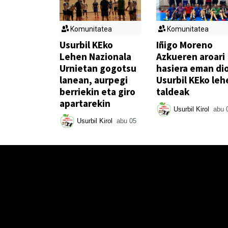
Komunitatea
Komunitatea
Usurbil KEko
Iñigo Moreno
Lehen Nazionala
Azkueren aroari
Urnietan gogotsu
hasiera eman di
lanean, aurpegi
Usurbil KEko leh
berriekin eta giro
taldeak
apartarekin
Usurbil Kirol
abu 
Usurbil Kirol
abu 05