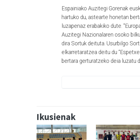
Espainiako Auzitegi Gorenak eusk
hartuko du, astearte honetan bert
luzapenaz erabakiko dute. "
Europa
Auzitegi Nazionalaren osoko bilku
dira Sortuk deituta. Usurbilgo So
elkarretaratzea deitu du “Espetxe 
bertara gerturatzeko deia luzatu d
Ikusienak