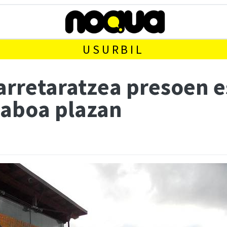
USURBIL
arretaratzea presoen e
Laboa plazan