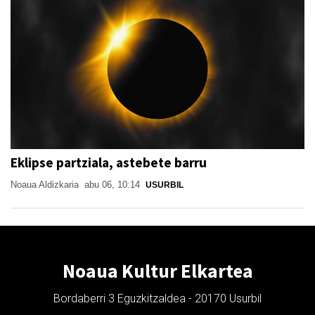
Eklipse partziala, astebete barru
Noaua Aldizkaria
abu 06, 10:14
USURBIL
Noaua Kultur Elkartea
Bordaberri 3 Eguzkitzaldea - 20170 Usurbil