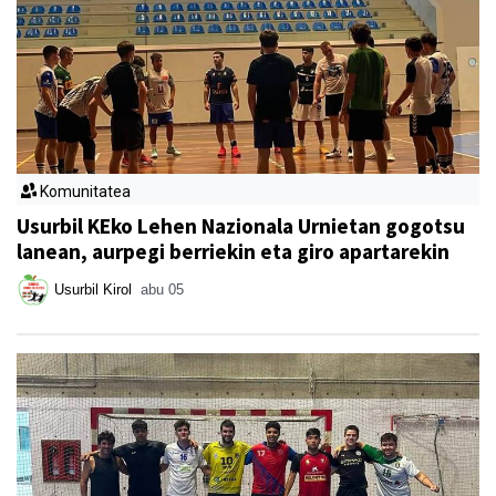
Komunitatea
Usurbil KEko Lehen Nazionala Urnietan gogotsu
lanean, aurpegi berriekin eta giro apartarekin
Usurbil Kirol
abu 05