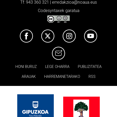
Tf: 943 360 321 | erredakzioa@noaua.eus
Codesyntaxek garatua
HONI BURUZ
LEGE OHARRA
PUBLIZITATEA
ARAUAK
HARREMANETARAKO
RSS