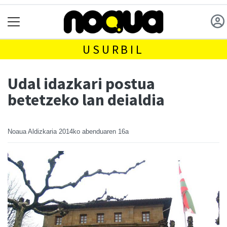
USURBIL
Udal idazkari postua
betetzeko lan deialdia
Noaua Aldizkaria
2014ko abenduaren 16a