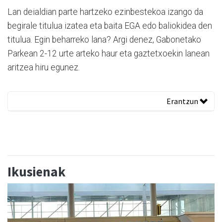
Lan deialdian parte hartzeko ezinbestekoa izango da
begirale titulua izatea eta baita EGA edo baliokidea den
titulua. Egin beharreko lana? Argi denez, Gabonetako
Parkean 2-12 urte arteko haur eta gaztetxoekin lanean
aritzea hiru egunez.
Erantzun
Ikusienak