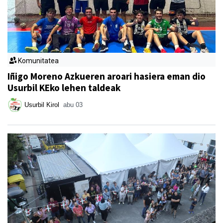
Komunitatea
Iñigo Moreno Azkueren aroari hasiera eman dio
Usurbil KEko lehen taldeak
Usurbil Kirol
abu 03