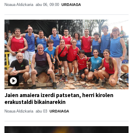
Noaua Aldizkaria
abu 06, 09:00
URDAIAGA
Jaien amaiera izerdi patsetan, herri kirolen
erakustaldi bikainarekin
Noaua Aldizkaria
abu 03
URDAIAGA