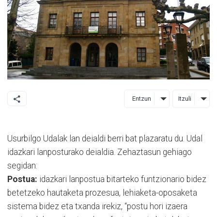
Entzun
Itzuli
Usurbilgo Udalak lan deialdi berri bat plazaratu du. Udal
idazkari lanposturako deialdia. Zehaztasun gehiago
segidan:
Postua:
idazkari lanpostua bitarteko funtzionario bidez
betetzeko hautaketa prozesua, lehiaketa-oposaketa
sistema bidez eta txanda irekiz, “postu hori izaera