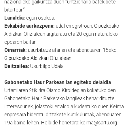
nazionaleko gaikuntza duen funtzionario batek bete
bitartean”.
Lanaldia:
egun osokoa.
Eskabide aurkezpena:
udal erregistroan, Gipuzkoako
Aldizkari Ofizialean argitaratu eta 20 egun naturaleko
epearen baitan.
Oinarriak:
usurbil.eus
atarian eta abenduaren 15eko
Gipuzkoako Aldizkari Ofizialean
Deitzailea:
Usurbilgo Udala.
Gabonetako Haur Parkean lan egiteko deialdia
Urtarrilaren 2tik 4ra Oiardo Kiroldegian kokatuko den
Gabonetako Haur Parkerako langileak behar dituzte.
Interesdunek, jolastoki erraldoia kudeatuko duen Keima
enpresara bideratu ditzakete kurrikulumak, abenduaren
19a baino lehen. Helbide honetara: keima@sartu.org