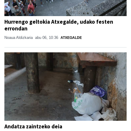
Hurrengo geltokia Atxegalde, udako festen
errondan
Noaua Aldizkaria
abu 06, 10:36
ATXEGALDE
Andatza zaintzeko deia