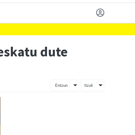
eskatu dute
Entzun
Itzuli