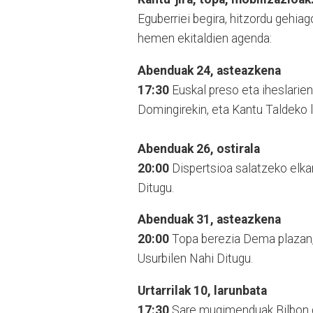
Eguberriei begira, hitzordu gehiag
hemen ekitaldien agenda:
Abenduak 24, asteazkena
17:30
Euskal preso eta iheslarien
Domingirekin, eta Kantu Taldeko 
Abenduak 26, ostirala
20:00
Dispertsioa salatzeko
elka
Ditugu.
Abenduak 31, asteazkena
20:00
Topa berezia Dema plazan, 
Usurbilen Nahi Ditugu.
Urtarrilak 10, larunbata
17:30
Sare mugimenduak Bilbon de