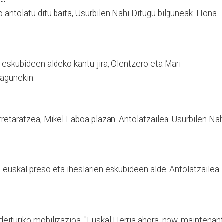
o antolatu ditu baita, Usurbilen Nahi Ditugu bilguneak. Hona
 eskubideen aldeko kantu-jira, Olentzero eta Mari
lagunekin.
rretaratzea, Mikel Laboa plazan. Antolatzailea: Usurbilen Na
euskal preso eta iheslarien eskubideen alde. Antolatzailea:
ituriko mobilizazioa, "Euskal Herria ahora, now, maintenant