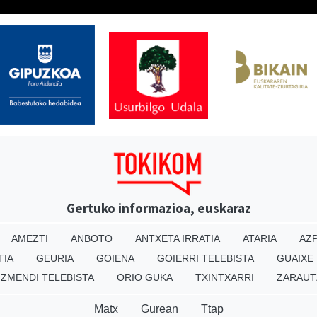
Gertuko informazioa, euskaraz
AMEZTI
ANBOTO
ANTXETA IRRATIA
ATARIA
AZP
TIA
GEURIA
GOIENA
GOIERRI TELEBISTA
GUAIXE
IZMENDI TELEBISTA
ORIO GUKA
TXINTXARRI
ZARAUT
Matx
Gurean
Ttap