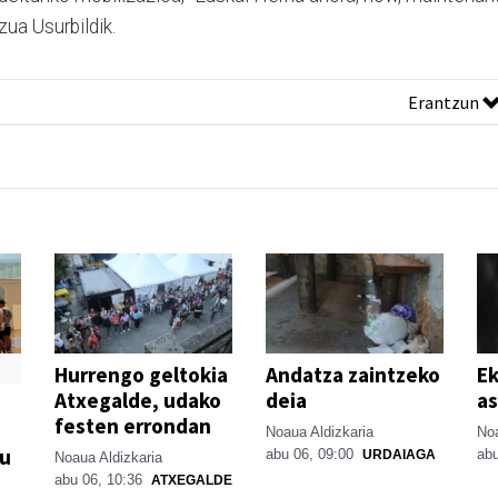
zua Usurbildik.
Erantzun
Hurrengo geltokia
Andatza zaintzeko
Ek
Atxegalde, udako
deia
as
festen errondan
Noaua Aldizkaria
Noa
su
abu 06, 09:00
abu
URDAIAGA
Noaua Aldizkaria
abu 06, 10:36
ATXEGALDE