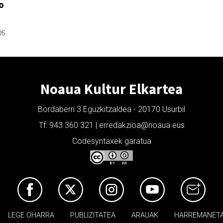
o
05
Noaua Kultur Elkartea
Bordaberri 3 Eguzkitzaldea - 20170 Usurbil
Tf: 943 360 321 | erredakzioa@noaua.eus
Codesyntaxek garatua
LEGE OHARRA
PUBLIZITATEA
ARAUAK
HARREMANET