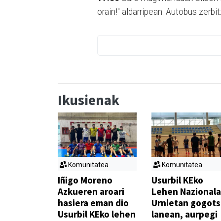
orain!" aldarripean. Autobus zerbit
Ikusienak
Komunitatea
Komunitatea
Iñigo Moreno
Usurbil KEko
Azkueren aroari
Lehen Nazionala
hasiera eman dio
Urnietan gogot
Usurbil KEko lehen
lanean, aurpegi