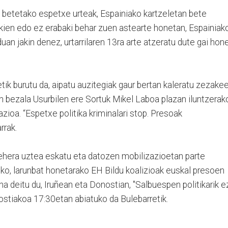
n betetako espetxe urteak, Espainiako kartzeletan bete
kien edo ez erabaki behar zuen astearte honetan, Espainiak
uan jakin denez, urtarrilaren 13ra arte atzeratu dute gai hon
etik burutu da, aipatu auzitegiak gaur bertan kaleratu zezake
an bezala Usurbilen ere Sortuk Mikel Laboa plazan iluntzerak
zioa. “Espetxe politika kriminalari stop. Presoak
arrak.
ehera uztea eskatu eta datozen mobilizazioetan parte
ko, larunbat honetarako EH Bildu koalizioak euskal presoen
 deitu du, Iruñean eta Donostian, "Salbuespen politikarik e
ostiakoa 17:30etan abiatuko da Bulebarretik.
..