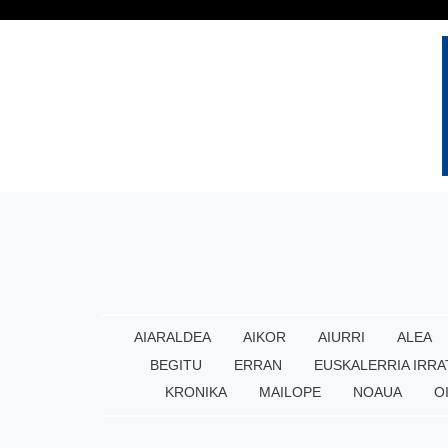
AIARALDEA
AIKOR
AIURRI
ALEA
BEGITU
ERRAN
EUSKALERRIA IRRA
KRONIKA
MAILOPE
NOAUA
O