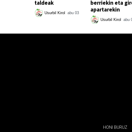
taldeak
berriekin eta gir
apartarekin
Usurbil Kirol
abu 03
Usurbil Kirol
abu 
HONI BURUZ