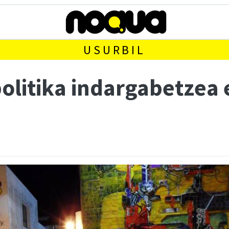
USURBIL
olitika indargabetzea 