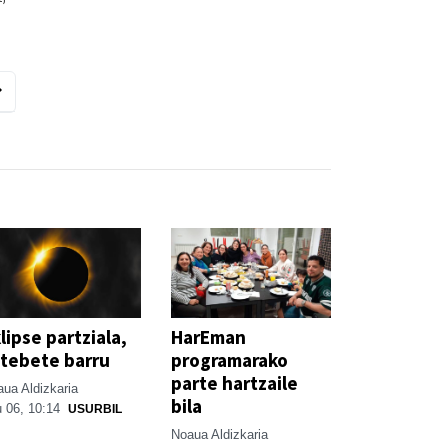
lipse partziala,
HarEman
tebete barru
programarako
parte hartzaile
ua Aldizkaria
bila
 06, 10:14
USURBIL
Noaua Aldizkaria