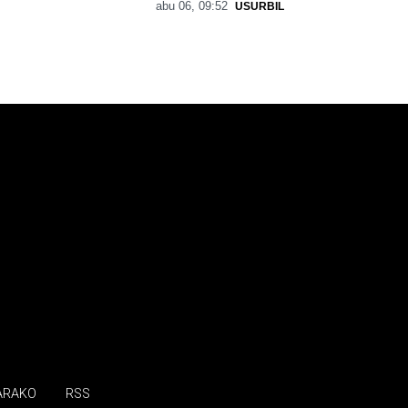
abu 06, 09:52
USURBIL
ARAKO
RSS