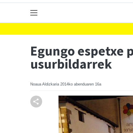
Egungo espetxe p
usurbildarrek
Noaua Aldizkaria
2014ko abenduaren 16a