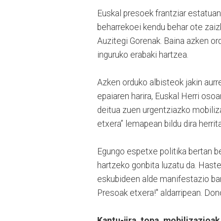
Euskal presoek frantziar estatua
beharrekoei kendu behar ote zaiz
Auzitegi Gorenak. Baina azken ord
inguruko erabaki hartzea.
Azken orduko albisteok jakin aurr
epaiaren harira, Euskal Herri oso
deitua zuen urgentziazko mobiliza
etxera” lemapean bildu dira herrit
Egungo espetxe politika bertan b
hartzeko gonbita luzatu da. Haste
eskubideen alde manifestazio bana
Presoak etxera!" aldarripean. Don
Kantu-jira, topa, mobilizazioak.