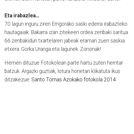
Eta irabazlea…
70 lagun inguru ziren Errigorako saski ederra irabazteko
hautagaiak. Bakarra izan zitekeen ordea zenbaki saritua.
66 zenbakidun txartelaren jabeak eraman zuen saskia
etxera. Gorka Uranga eta lagunek. Zorionak!
Hemen dituzue Fotokolean parte hartu zuten herritar
batzuk. Argazki guztiak, lotura honetan klikatuta ikus
ditzakezue:
Santo Tomas Azokako fotokola 2014