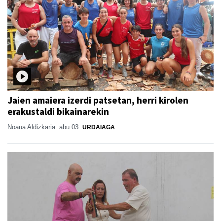
Jaien amaiera izerdi patsetan, herri kirolen
erakustaldi bikainarekin
Noaua Aldizkaria
abu 03
URDAIAGA