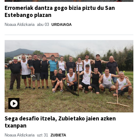
Erromeriak dantza gogo bizia piztu du San
Estebango plazan
Noaua Aldizkaria
abu 03
URDAIAGA
Sega desafio itzela, Zubietako jaien azken
txanpan
Noaua Aldizkaria
uzt 31
ZUBIETA