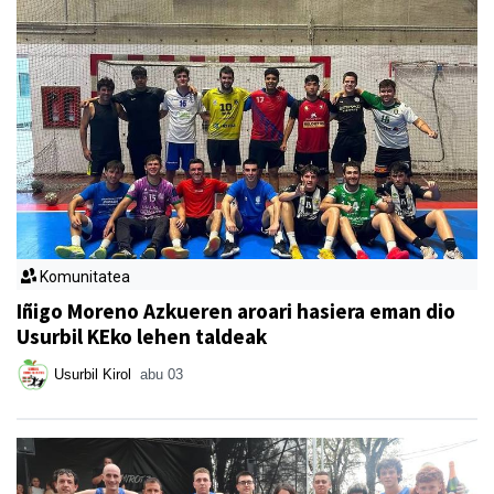
Komunitatea
Iñigo Moreno Azkueren aroari hasiera eman dio
Usurbil KEko lehen taldeak
Usurbil Kirol
abu 03