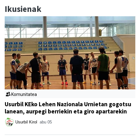
Ikusienak
Komunitatea
Usurbil KEko Lehen Nazionala Urnietan gogotsu
lanean, aurpegi berriekin eta giro apartarekin
Usurbil Kirol
abu 05