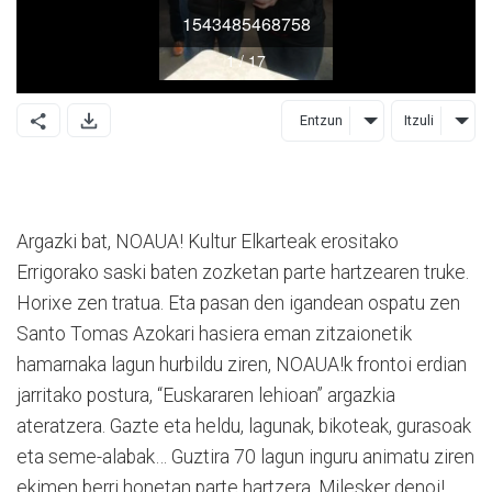
Entzun
Itzuli
Argazki bat, NOAUA! Kultur Elkarteak erositako
Errigorako saski baten zozketan parte hartzearen truke.
Horixe zen tratua. Eta pasan den igandean ospatu zen
Santo Tomas Azokari hasiera eman zitzaionetik
hamarnaka lagun hurbildu ziren, NOAUA!k frontoi erdian
jarritako postura, “Euskararen lehioan” argazkia
ateratzera. Gazte eta heldu, lagunak, bikoteak, gurasoak
eta seme-alabak… Guztira 70 lagun inguru animatu ziren
ekimen berri honetan parte hartzera. Milesker denoi!