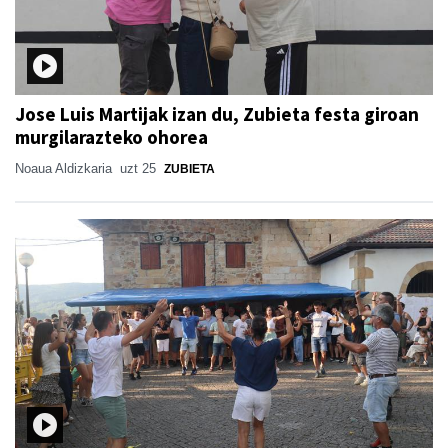
Jose Luis Martijak izan du, Zubieta festa giroan
murgilarazteko ohorea
Noaua Aldizkaria
uzt 25
ZUBIETA