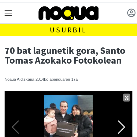
USURBIL
70 bat lagunetik gora, Santo
Tomas Azokako Fotokolean
Noaua Aldizkaria
2014ko abenduaren 17a