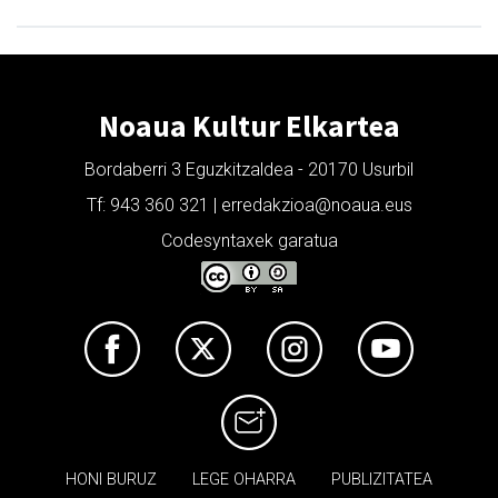
Noaua Kultur Elkartea
Bordaberri 3 Eguzkitzaldea - 20170 Usurbil
Tf: 943 360 321 | erredakzioa@noaua.eus
Codesyntaxek garatua
HONI BURUZ
LEGE OHARRA
PUBLIZITATEA