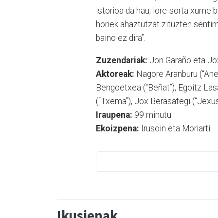
istorioa da hau; lore-sorta xume 
horiek ahaztutzat zituzten senti
baino ez dira”.
Zuzendariak:
Jon Garaño eta Jo
Aktoreak:
Nagore Aranburu (“Ane”),
Bengoetxea (“Beñat”), Egoitz Las
(“Txema”), Jox Berasategi (“Jexus
Iraupena:
99 minutu.
Ekoizpena:
Irusoin eta Moriarti.
Ikusienak