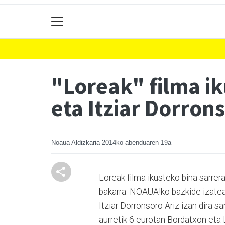
"Loreak" filma ik
eta Itziar Dorron
Noaua Aldizkaria
2014ko abenduaren 19a
Loreak filma ikusteko bina sarre
bakarra: NOAUA!ko bazkide izatea.
Itziar Dorronsoro Ariz izan dira s
aurretik 6 eurotan Bordatxon eta L