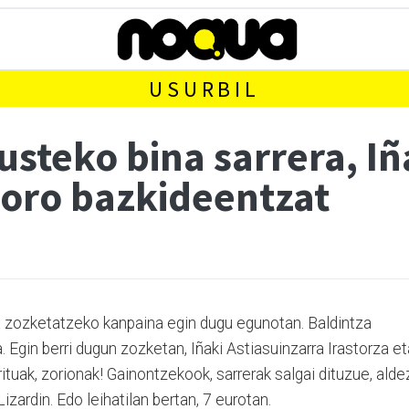
USURBIL
usteko bina sarrera, Iñ
soro bazkideentzat
ra zozketatzeko kanpaina egin dugu egunotan. Baldintza
 Egin berri dugun zozketan, Iñaki Astiasuinzarra Irastorza et
arituak, zorionak! Gainontzekook, sarrerak salgai dituzue, alde
izardin. Edo leihatilan bertan, 7 eurotan.