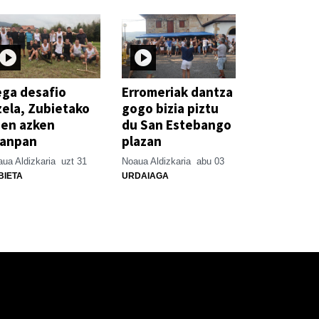
ga desafio
Erromeriak dantza
zela, Zubietako
gogo bizia piztu
ien azken
du San Estebango
xanpan
plazan
ua Aldizkaria
uzt 31
Noaua Aldizkaria
abu 03
BIETA
URDAIAGA