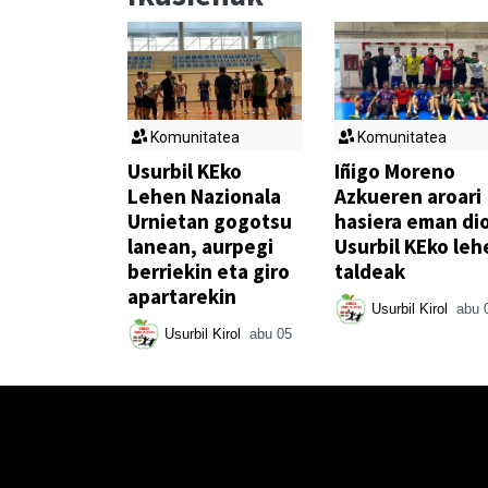
Komunitatea
Komunitatea
Usurbil KEko
Iñigo Moreno
Lehen Nazionala
Azkueren aroari
Urnietan gogotsu
hasiera eman di
lanean, aurpegi
Usurbil KEko leh
berriekin eta giro
taldeak
apartarekin
Usurbil Kirol
abu 
Usurbil Kirol
abu 05