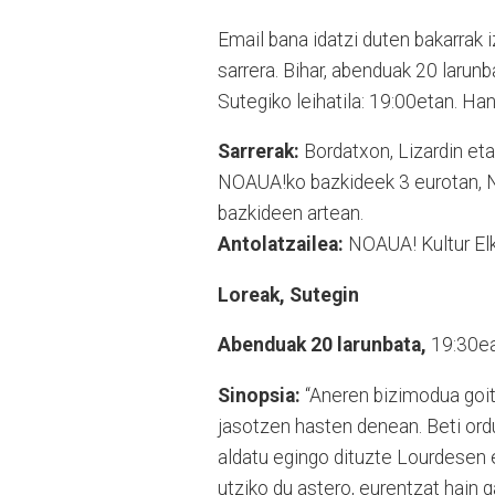
Email bana idatzi duten bakarrak iz
sarrera. Bihar, abenduak 20 larunb
Sutegiko leihatila: 19:00etan. Han
Sarrerak:
Bordatxon, Lizardin eta
NOAUA!ko bazkideek 3 eurotan, N
bazkideen artean.
Antolatzailea:
NOAUA! Kultur Elk
Loreak, Sutegin
Abenduak 20 larunbata,
19:30ea
Sinopsia:
“Aneren bizimodua goiti
jasotzen hasten denean. Beti or
aldatu egingo dituzte Lourdesen 
utziko du astero, eurentzat hain