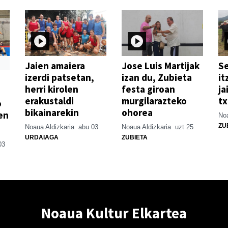
Jaien amaiera
Jose Luis Martijak
Se
izerdi patsetan,
izan du, Zubieta
it
herri kirolen
festa giroan
ja
erakustaldi
murgilarazteko
t
o
bikainarekin
ohorea
en
Noa
ZU
Noaua Aldizkaria
abu 03
Noaua Aldizkaria
uzt 25
URDAIAGA
ZUBIETA
03
Noaua Kultur Elkartea