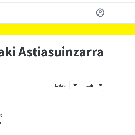
aki Astiasuinzarra
Entzun
Itzuli
a
z