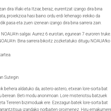
an dira Iñaki eta Itziar, beraz, eurentzat izango dira bina
ata, proiekzioa hasi baino ordu erdi lehenago irekiko da
dik pasa eta zuen izenean izango dira bina sarrera zain.
 NOAUA!n salgai. Aurrez 6 eurotan, egunean 7 euroren truke.
OAUA!n. Bina sarrera bikoitz zozketatuko ditugu NOAUA!ko
artea.
n Sutegin.
k behera aldatuko da, astero-astero, etxean lore-sorta bat
du berean. Beti modu anonimoan. Lore misteriotsu batzuek
eta Tereren bizimoduak ere. Ezezagun batek lore-sorta bat
 garrantzitsua izandako norbaiten oroimenez. Hiru emakumer