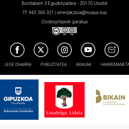
Bordaberri 3 Eguzkitzaldea - 20170 Usurbil
Tf: 943 360 321 | erredakzioa@noaua.eus
Codesyntaxek garatua
LEGE OHARRA
PUBLIZITATEA
ARAUAK
HARREMANET