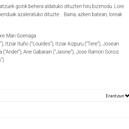
batzuek goitik behera aldatuko dituzten hiru bizimodu. Lore
menduak azaleratuko dituzte… Baina, azken batean, loreak
xe Mari Goenaga.
 Itziar Ituño (“Lourdes”), Itziar Aizpuru (“Tere”), Josean
a (“Ander”), Ane Gabarain (“Jaione”), Jose Ramon Soroiz
”).
Erantzun