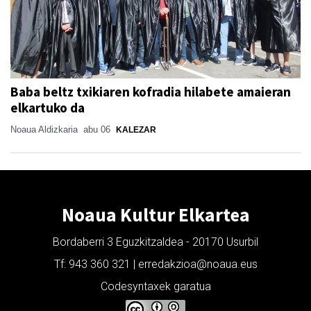
Baba beltz txikiaren kofradia hilabete amaieran
elkartuko da
Noaua Aldizkaria
abu 06
KALEZAR
Noaua Kultur Elkartea
Bordaberri 3 Eguzkitzaldea - 20170 Usurbil
Tf: 943 360 321 | erredakzioa@noaua.eus
Codesyntaxek garatua