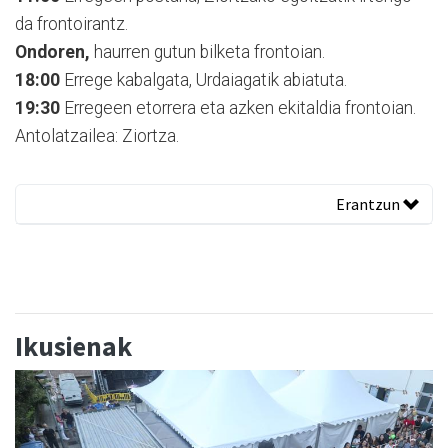
da frontoirantz.
Ondoren,
haurren gutun bilketa frontoian.
18:00
Errege kabalgata, Urdaiagatik abiatuta.
19:30
Erregeen etorrera eta azken ekitaldia frontoian.
Antolatzailea: Ziortza.
Erantzun
Ikusienak