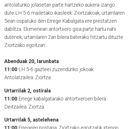
antolaturiko jolasetan parte hartzeko aukera izango
dute LH 5-6 mailetako ikasleek. Ziortzakoak, urtarrilaren
5ean ospatuko den Errege Kabalgata ere prestatzen
dabiltza. Ekimenean antortxero gisa parte hartu nahi
dutenek, urtarrilaren 2an bilera baterako hitzartu dituzte
Ziortzako egoitzan:
Abenduak 20, larunbata
11:00
LH 5-6 gazteei zuzenduriko jokoak.
Antolatzailea: Ziortza.
Urtarrilak 2, ostirala
11:00
Errege kabalgatarako antortxeroen bilera.
Deitzailea: Ziortza.
Urtarrilak 5, astelehena
11:00
Erregeen postaria, Ziortzako egoitzatik irtengo