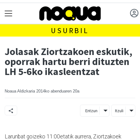
USURBIL
Jolasak Ziortzakoen eskutik,
oporrak hartu berri dituzten
LH 5-6ko ikasleentzat
Noaua Aldizkaria
2014ko abenduaren 20a
Entzun
Itzuli
Larunbat goizeko 11:00etatik aurrera, Ziortzakoek