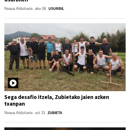
Noaua Aldizkaria
abu 06
USURBIL
Sega desafio itzela, Zubietako jaien azken
txanpan
Noaua Aldizkaria
uzt 31
ZUBIETA