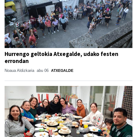
Hurrengo geltokia Atxegalde, udako festen
errondan
Noaua Aldizkaria
abu 06
ATXEGALDE