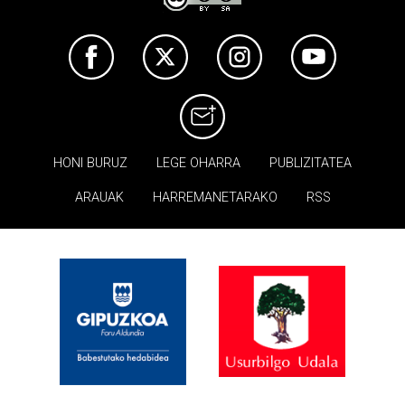
HONI BURUZ
LEGE OHARRA
PUBLIZITATEA
ARAUAK
HARREMANETARAKO
RSS