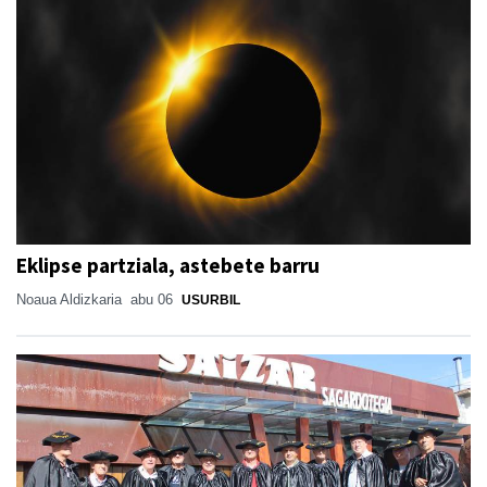
Eklipse partziala, astebete barru
Noaua Aldizkaria
abu 06
USURBIL