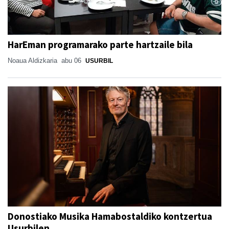
HarEman programarako parte hartzaile bila
Noaua Aldizkaria
abu 06
USURBIL
Donostiako Musika Hamabostaldiko kontzertua
Usurbilen