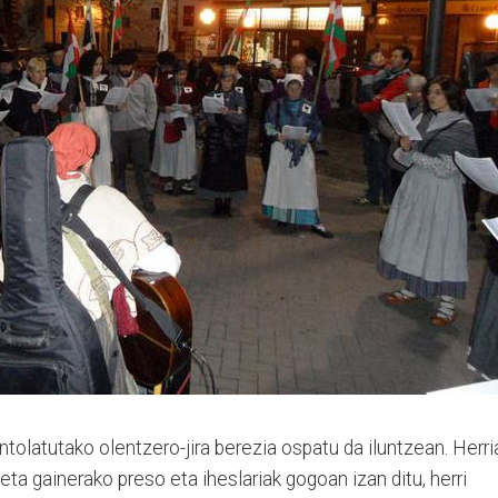
ntolatutako olentzero-jira berezia ospatu da iluntzean. Herri
. eta gainerako preso eta iheslariak gogoan izan ditu, herri