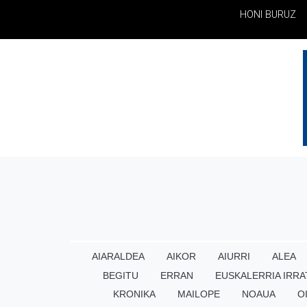
HONI BURUZ
AIARALDEA
AIKOR
AIURRI
ALEA
BEGITU
ERRAN
EUSKALERRIA IRRA
KRONIKA
MAILOPE
NOAUA
O