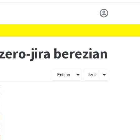
ero-jira berezian
Entzun
Itzuli