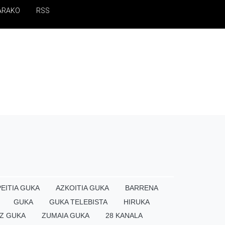
ARAKO
RSS
EITIA GUKA
AZKOITIA GUKA
BARRENA
GUKA
GUKA TELEBISTA
HIRUKA
Z GUKA
ZUMAIA GUKA
28 KANALA