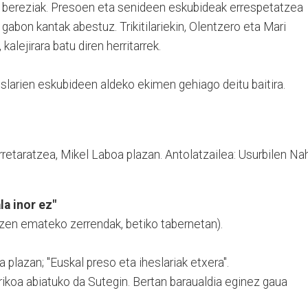
a bereziak. Presoen eta senideen eskubideak errespetatzea
gabon kantak abestuz. Trikitilariekin, Olentzero eta Mari
kalejirara batu diren herritarrek.
eslarien eskubideen aldeko ekimen gehiago deitu baitira.
rretaratzea, Mikel Laboa plazan. Antolatzailea: Usurbilen Na
la inor ez"
izen emateko zerrendak, betiko tabernetan).
 plazan; "Euskal preso eta iheslariak etxera".
ikoa abiatuko da Sutegin. Bertan baraualdia eginez gaua