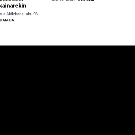
kainarekin
ua Aldizkaria
abu 03
DAIAGA