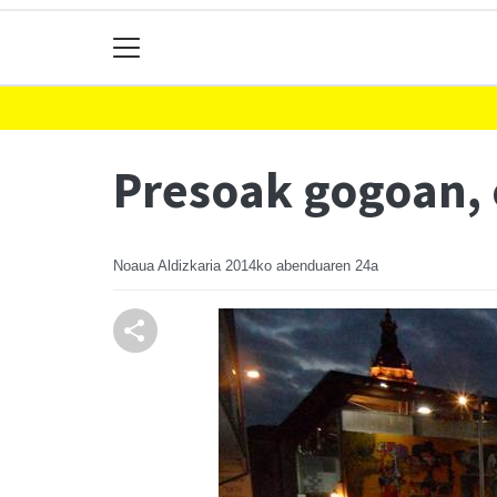
Presoak gogoan, o
Noaua Aldizkaria
2014ko abenduaren 24a