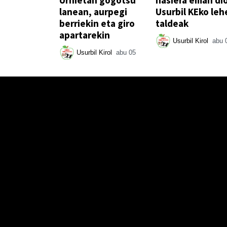
lanean, aurpegi
Usurbil KEko leh
berriekin eta giro
taldeak
apartarekin
Usurbil Kirol
abu 
Usurbil Kirol
abu 05