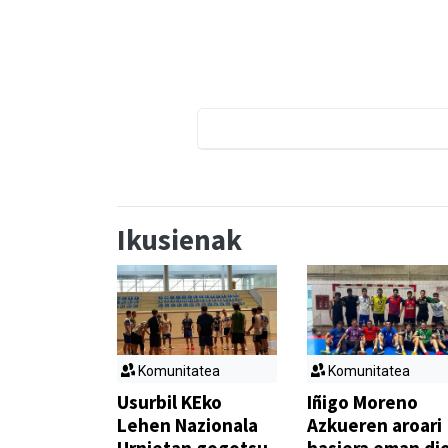
Ikusienak
Komunitatea
Komunitatea
Usurbil KEko
Iñigo Moreno
Lehen Nazionala
Azkueren aroari
Urnietan gogotsu
hasiera eman di