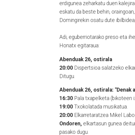
erdigunea zeharkatu duen kalejir
eskatu da beste behin, oraingoan, 
Domingirekin osatu dute ibilbidea, 
Adi, eguberriotarako preso eta ih
Honatx egitaraua:
Abenduak 26, ostirala
20:00
Dispertsioa salatzeko
elka
Ditugu.
Abenduak 26, ostirala:
"Denak a
16:30
Pala txapelketa (bikoteen 
19:00
Txokolatada musikatua.
20:00
Elkarretaratzea Mikel Laboa
Ondoren,
elkartasun gunea deitur
pasako dugu.