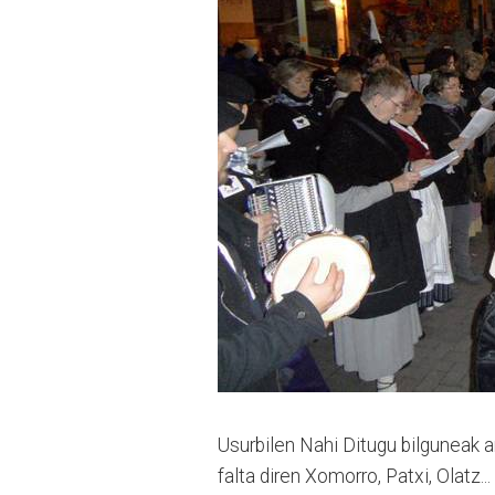
Usurbilen Nahi Ditugu bilguneak a
falta diren Xomorro, Patxi, Olatz..