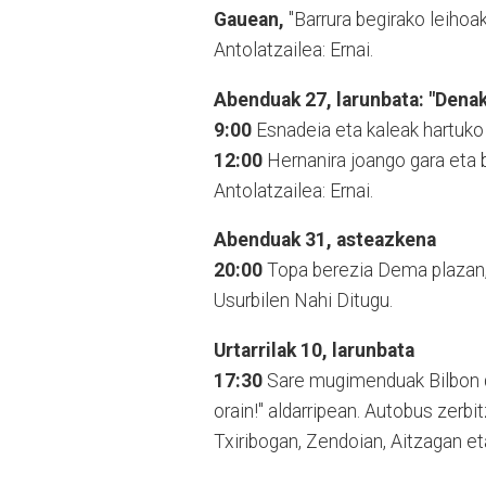
Gauean,
"Barrura begirako leihoak
Antolatzailea: Ernai.
Abenduak 27, larunbata:
"Denak
9:00
Esnadeia eta kaleak hartuko 
12:00
Hernanira joango gara eta 
Antolatzailea: Ernai.
Abenduak 31, asteazkena
20:00
Topa berezia Dema plazan, 
Usurbilen Nahi Ditugu.
Urtarrilak 10, larunbata
17:30
Sare mugimenduak Bilbon de
orain!" aldarripean. Autobus zerbi
Txiribogan, Zendoian, Aitzagan e