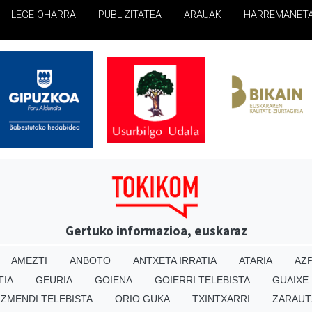
LEGE OHARRA
PUBLIZITATEA
ARAUAK
HARREMANET
Gertuko informazioa, euskaraz
AMEZTI
ANBOTO
ANTXETA IRRATIA
ATARIA
AZP
TIA
GEURIA
GOIENA
GOIERRI TELEBISTA
GUAIXE
IZMENDI TELEBISTA
ORIO GUKA
TXINTXARRI
ZARAUT