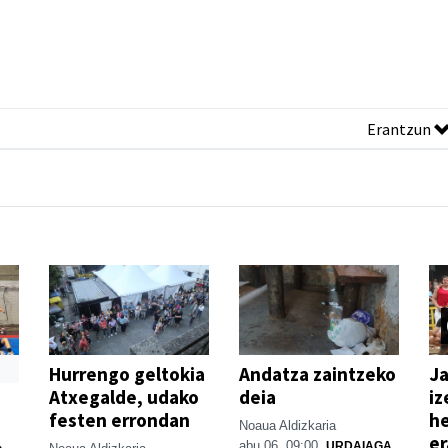
Erantzun
Hurrengo geltokia
Andatza zaintzeko
Ja
Atxegalde, udako
deia
iz
festen errondan
he
Noaua Aldizkaria
er
o
abu 06, 09:00
URDAIAGA