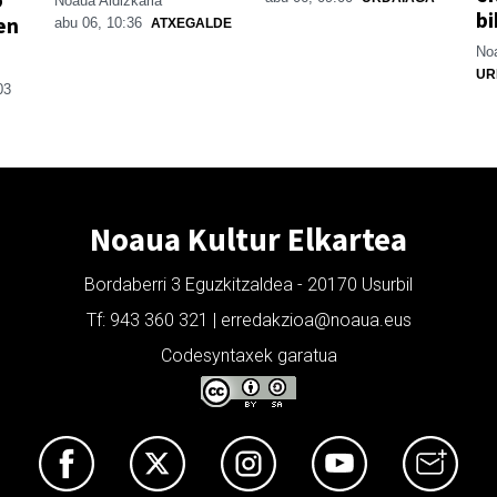
Noaua Aldizkaria
bi
en
abu 06, 10:36
ATXEGALDE
Noa
UR
03
Noaua Kultur Elkartea
Bordaberri 3 Eguzkitzaldea - 20170 Usurbil
Tf: 943 360 321 | erredakzioa@noaua.eus
Codesyntaxek garatua