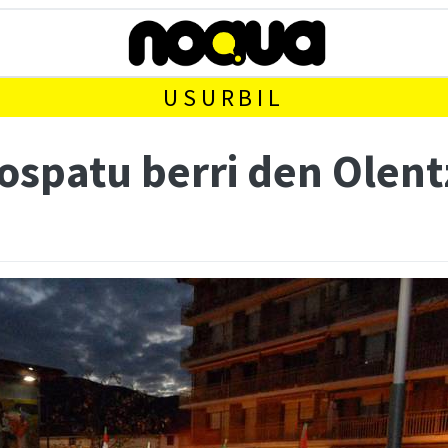
USURBIL
spatu berri den Olentz