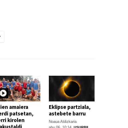
ien amaiera
Eklipse partziala,
erdi patsetan,
astebete barru
rri kirolen
Noaua Aldizkaria
akustaldi
abu 06, 10:14
USURBIL