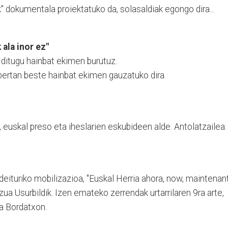
" dokumentala proiektatuko da, solasaldiak egongo dira...
 ala inor ez"
ditugu hainbat ekimen burutuz.
bertan beste hainbat ekimen gauzatuko dira.
euskal preso eta iheslarien eskubideen alde. Antolatzailea:
ituriko mobilizazioa, "Euskal Herria ahora, now, maintenant
tzua Usurbildik. Izen emateko zerrendak urtarrilaren 9ra arte,
ta Bordatxon.