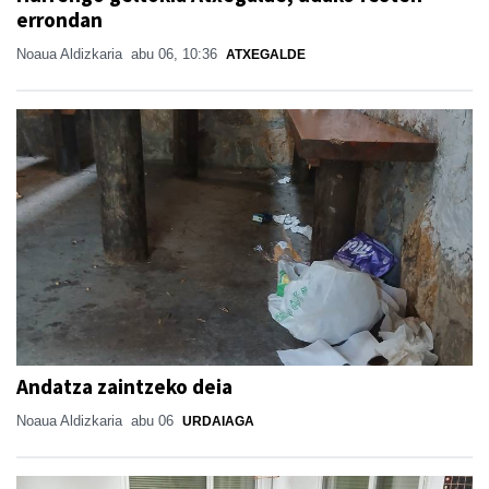
errondan
Noaua Aldizkaria
abu 06, 10:36
ATXEGALDE
Andatza zaintzeko deia
Noaua Aldizkaria
abu 06
URDAIAGA