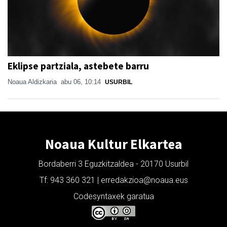
Eklipse partziala, astebete barru
Noaua Aldizkaria
abu 06, 10:14
USURBIL
Noaua Kultur Elkartea
Bordaberri 3 Eguzkitzaldea - 20170 Usurbil
Tf: 943 360 321 | erredakzioa@noaua.eus
Codesyntaxek garatua