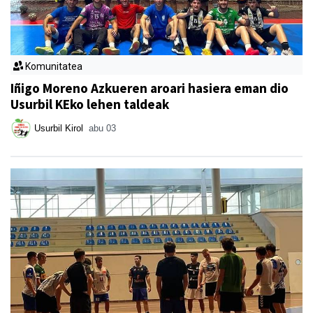
Komunitatea
Iñigo Moreno Azkueren aroari hasiera eman dio
Usurbil KEko lehen taldeak
Usurbil Kirol
abu 03