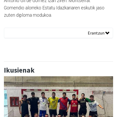
Antonio Gil de Gómez izan ziren. Montserrat
Gomendio alorreko Estatu Idazkariaren eskutik jaso
zuten diploma modukoa.
Erantzun
Ikusienak