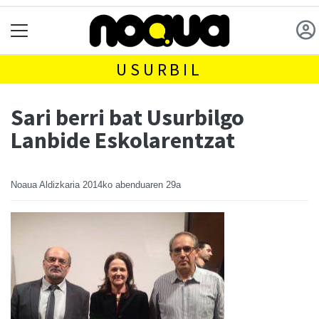
USURBIL
Sari berri bat Usurbilgo
Lanbide Eskolarentzat
Noaua Aldizkaria
2014ko abenduaren 29a