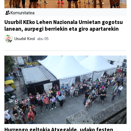
Komunitatea
Usurbil KEko Lehen Nazionala Urnietan gogotsu
lanean, aurpegi berriekin eta giro apartarekin
Usurbil Kirol
abu 05
Hurrengo geltokia Atxegalde, udako festen