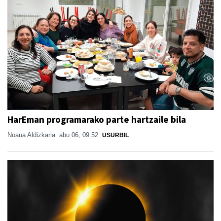
HarEman programarako parte hartzaile bila
Noaua Aldizkaria
abu 06, 09:52
USURBIL