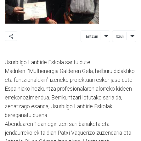
Entzun
Itzuli
Usurbilgo Lanbide Eskola saritu dute
Madrilen. “Multienergia Galderen Gela, helburu didaktiko
eta funtzionalekin” izeneko proiektuari esker jaso dute
Espainiako hezkuntza profesionalaren alorreko kideen
errekonozimendua. Berrikuntzari lotutako saria da,
zehatzago esanda, Usurbilgo Lanbide Eskolak
bereganatu duena.
Abenduaren 1ean egin zen sari banaketa eta
jendaurreko ekitaldian Patxi Vaquerizo zuzendaria eta