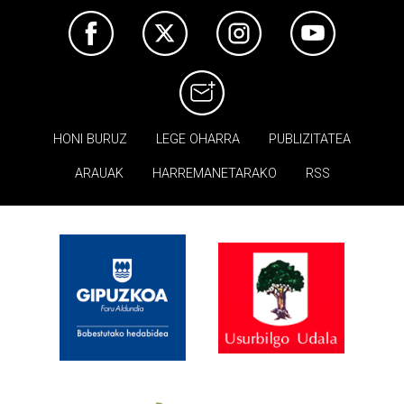
HONI BURUZ
LEGE OHARRA
PUBLIZITATEA
ARAUAK
HARREMANETARAKO
RSS