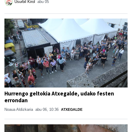
Usurbil Kirol
abu 05
Hurrengo geltokia Atxegalde, udako festen
errondan
Noaua Aldizkaria
abu 06, 10:36
ATXEGALDE