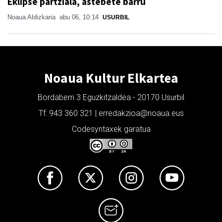
Eklipse partziala, astebete barru
Noaua Aldizkaria
abu 06, 10:14
USURBIL
Noaua Kultur Elkartea
Bordaberri 3 Eguzkitzaldea - 20170 Usurbil
Tf: 943 360 321 | erredakzioa@noaua.eus
Codesyntaxek garatua