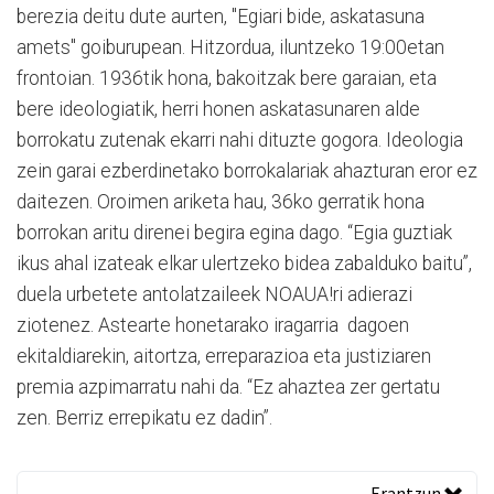
berezia deitu dute aurten, "Egiari bide, askatasuna
amets" goiburupean. Hitzordua, iluntzeko 19:00etan
frontoian. 1936tik hona, bakoitzak bere garaian, eta
bere ideologiatik, herri honen askatasunaren alde
borrokatu zutenak ekarri nahi dituzte gogora. Ideologia
zein garai ezberdinetako borrokalariak ahazturan eror ez
daitezen. Oroimen ariketa hau, 36ko gerratik hona
borrokan aritu direnei begira egina dago. “Egia guztiak
ikus ahal izateak elkar ulertzeko bidea zabalduko baitu”,
duela urbetete antolatzaileek NOAUA!ri adierazi
ziotenez. Astearte honetarako iragarria dagoen
ekitaldiarekin, aitortza, erreparazioa eta justiziaren
premia azpimarratu nahi da. “Ez ahaztea zer gertatu
zen. Berriz errepikatu ez dadin”.
Erantzun