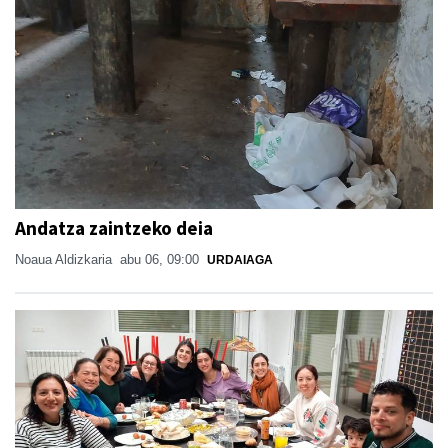
Andatza zaintzeko deia
Noaua Aldizkaria
abu 06, 09:00
URDAIAGA