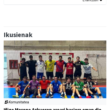
Ikusienak
Komunitatea
Iñigo Moreno Azkueren aroari hasiera eman dio