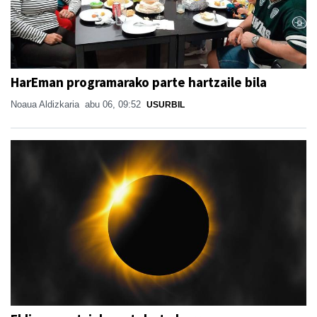
HarEman programarako parte hartzaile bila
Noaua Aldizkaria
abu 06, 09:52
USURBIL