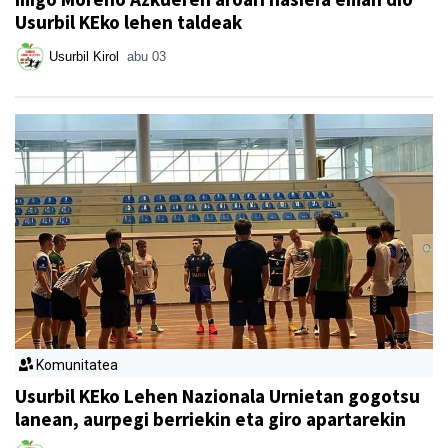
Usurbil KEko lehen taldeak
Usurbil Kirol
abu 03
Komunitatea
Usurbil KEko Lehen Nazionala Urnietan gogotsu
lanean, aurpegi berriekin eta giro apartarekin