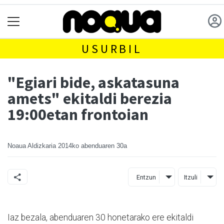
USURBIL
"Egiari bide, askatasuna
amets" ekitaldi berezia
19:00etan frontoian
Noaua Aldizkaria
2014ko abenduaren 30a
Entzun
Itzuli
Iaz bezala, abenduaren 30 honetarako ere ekitaldi