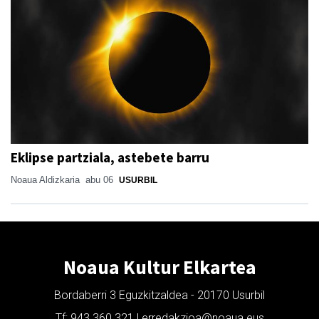
Eklipse partziala, astebete barru
Noaua Aldizkaria
abu 06
USURBIL
Noaua Kultur Elkartea
Bordaberri 3 Eguzkitzaldea - 20170 Usurbil
Tf: 943 360 321 | erredakzioa@noaua.eus