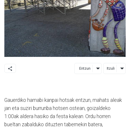
Entzun
Itzuli
Gauerdiko hamabi kanpai hotsak entzun, mahats aleak
jan eta suziri burrunba hotsen ostean, goizaldeko
1:00ak aldera hasiko da festa kalean. Ordu horren
bueltan zabalduko dituzten tabernekin batera,