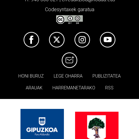
Codesyntaxek garatua
HONI BURUZ
LEGE OHARRA
PUBLIZITATEA
ARAUAK
HARREMANETARAKO
RSS