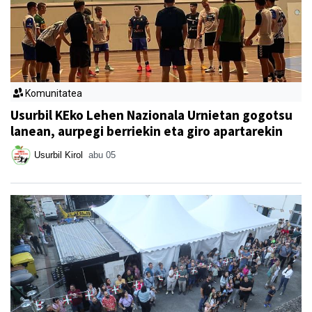
Komunitatea
Usurbil KEko Lehen Nazionala Urnietan gogotsu
lanean, aurpegi berriekin eta giro apartarekin
Usurbil Kirol
abu 05