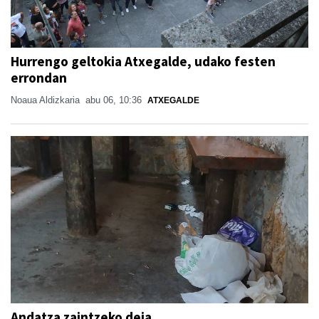
Hurrengo geltokia Atxegalde, udako festen
errondan
Noaua Aldizkaria
abu 06, 10:36
ATXEGALDE
Andatza zaintzeko deia