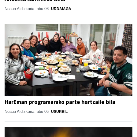
Noaua Aldizkaria
abu 06
URDAIAGA
HarEman programarako parte hartzaile bila
Noaua Aldizkaria
abu 06
USURBIL