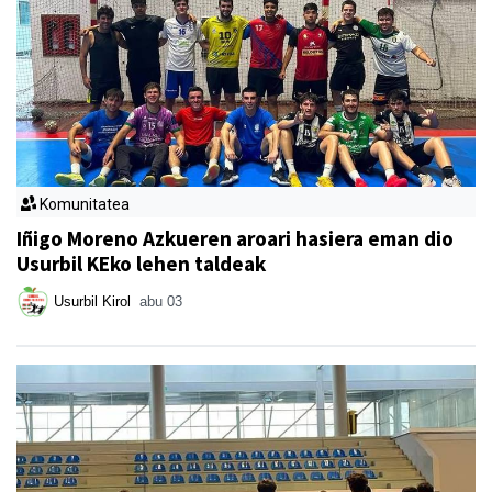
Komunitatea
Iñigo Moreno Azkueren aroari hasiera eman dio
Usurbil KEko lehen taldeak
Usurbil Kirol
abu 03