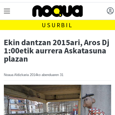
USURBIL
Ekin dantzan 2015ari, Aros Dj
1:00etik aurrera Askatasuna
plazan
Noaua Aldizkaria
2014ko abenduaren 31