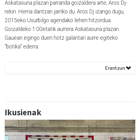
Askatasuna plazan parranda goizaldera arte, Aros Dj-
rekin. Herria dantzan jarriko du. Aros Dj izango dugu,
2015eko Usurbilgo agendako lehen hitzordua.
Goizaldeko 1:00etatik aurrera Askatasuna plazan.
Gauean egingo duen hotz galantari aurre egiteko
"botika" ederra.
Erantzun
Ikusienak