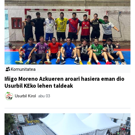
Komunitatea
Iñigo Moreno Azkueren aroari hasiera eman dio
Usurbil KEko lehen taldeak
Usurbil Kirol
abu 03