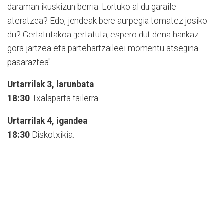
daraman ikuskizun berria. Lortuko al du garaile
ateratzea? Edo, jendeak bere aurpegia tomatez josiko
du? Gertatutakoa gertatuta, espero dut dena hankaz
gora jartzea eta partehartzaileei momentu atsegina
pasaraztea".
Urtarrilak 3, larunbata
18:30
Txalaparta tailerra.
Urtarrilak 4, igandea
18:30
Diskotxikia.