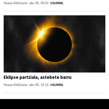
Noaua Aldizkaria
abu 06, 09:52
USURBIL
Eklipse partziala, astebete barru
Noaua Aldizkaria
abu 06, 10:14
USURBIL