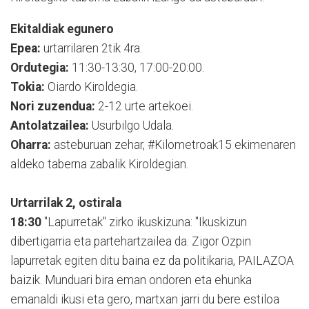
Ekitaldiak egunero
Epea:
urtarrilaren 2tik 4ra.
Ordutegia:
11:30-13:30, 17:00-20:00.
Tokia:
Oiardo Kiroldegia.
Nori zuzendua:
2-12 urte artekoei.
Antolatzailea:
Usurbilgo Udala.
Oharra:
asteburuan zehar, #Kilometroak15 ekimenaren
aldeko taberna zabalik Kiroldegian.
Urtarrilak 2, ostirala
18:30
"Lapurretak" zirko ikuskizuna: "Ikuskizun
dibertigarria eta partehartzailea da. Zigor Ozpin
lapurretak egiten ditu baina ez da politikaria, PAILAZOA
baizik. Munduari bira eman ondoren eta ehunka
emanaldi ikusi eta gero, martxan jarri du bere estiloa