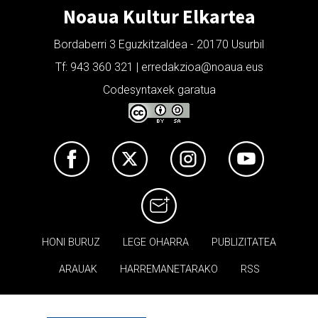
Noaua Kultur Elkartea
Bordaberri 3 Eguzkitzaldea - 20170 Usurbil
Tf: 943 360 321 | erredakzioa@noaua.eus
Codesyntaxek garatua
HONI BURUZ
LEGE OHARRA
PUBLIZITATEA
ARAUAK
HARREMANETARAKO
RSS