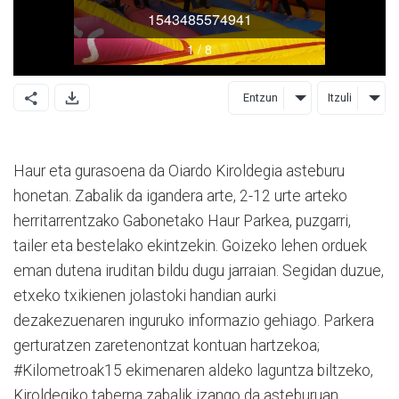
Entzun
Itzuli
Haur eta gurasoena da Oiardo Kiroldegia asteburu
honetan. Zabalik da igandera arte, 2-12 urte arteko
herritarrentzako Gabonetako Haur Parkea, puzgarri,
tailer eta bestelako ekintzekin. Goizeko lehen orduek
eman dutena iruditan bildu dugu jarraian. Segidan duzue,
etxeko txikienen jolastoki handian aurki
dezakezuenaren inguruko informazio gehiago. Parkera
gerturatzen zaretenontzat kontuan hartzekoa;
#Kilometroak15 ekimenaren aldeko laguntza biltzeko,
Kiroldegiko taberna zabalik izango da asteburuan.