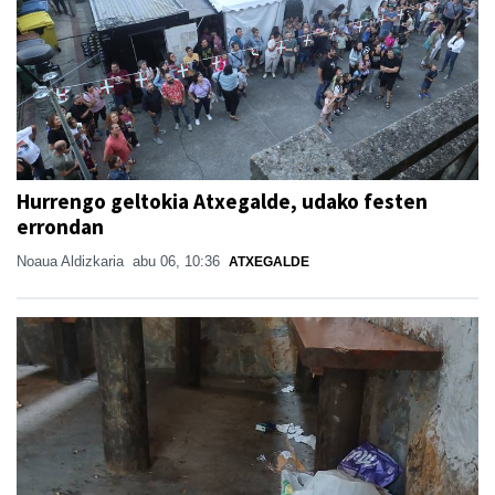
Hurrengo geltokia Atxegalde, udako festen
errondan
Noaua Aldizkaria
abu 06, 10:36
ATXEGALDE