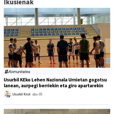
Ikusienak
Komunitatea
Usurbil KEko Lehen Nazionala Urnietan gogotsu
lanean, aurpegi berriekin eta giro apartarekin
Usurbil Kirol
abu 05