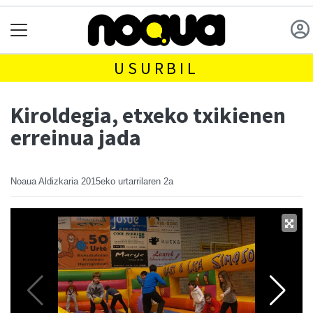
USURBIL
Kiroldegia, etxeko txikienen
erreinua jada
Noaua Aldizkaria
2015eko urtarrilaren 2a