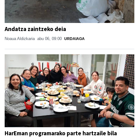
Andatza zaintzeko deia
Noaua Aldizkaria
abu 06, 09:00
URDAIAGA
HarEman programarako parte hartzaile bila