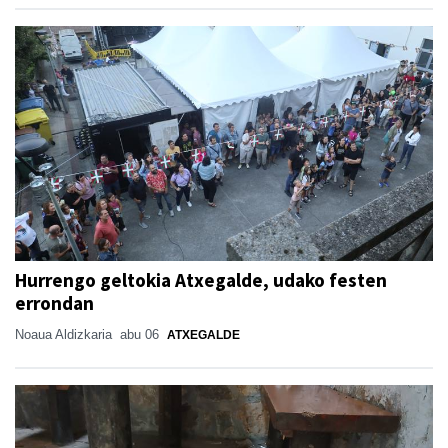
Hurrengo geltokia Atxegalde, udako festen
errondan
Noaua Aldizkaria
abu 06
ATXEGALDE