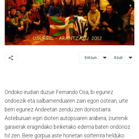
Entzun
Itzuli
Ondoko irudian duzue Fernando Osa, bi egunez
ondoezik eta salbamenduaren zain egon ostean, urte
berri egunez Andeetan zendu zen donostiarra.
Asteburuan egin dioten autopsiaren arabera, ziurrenik
garaierak eragindako biriketako edema baten ondorioz
hil zen. Bere gorpua aste honetan sorterrira helduko