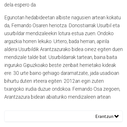
dela espero da.
Egunotan hedabideetan albiste nagusien artean kokatu
da, Fernando Osaren heriotza. Donostiarrak Usurbil eta
usurbildar mendizaleekin lotura estua zuen. Ondoko
argazkia horren lekuko. Urtero, bada herrian, apirila
aldera Usurbildik Arantzazurako bidea oinez egiten duen
mendizale talde bat. Usurbildarrak tartean, baina baita
inguruko Gipuzkoako beste zenbait herrietako kideak
ere. 30 urte baino gehiago daramatzate, jada usadioan
bihurtu duten irteera egiten. 2012an egin zuten
txangoko irudia duzue ondokoa. Fernando Osa zegoen,
Arantzazura bidean abiaturiko mendizaleen artean.
Erantzun