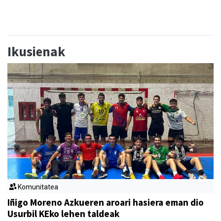
Ikusienak
Komunitatea
Iñigo Moreno Azkueren aroari hasiera eman dio
Usurbil KEko lehen taldeak