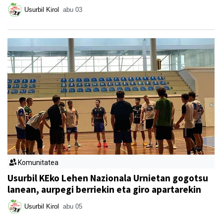
Usurbil Kirol
abu 03
Komunitatea
Usurbil KEko Lehen Nazionala Urnietan gogotsu
lanean, aurpegi berriekin eta giro apartarekin
Usurbil Kirol
abu 05