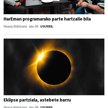
HarEman programarako parte hartzaile bila
Noaua Aldizkaria
abu 06
USURBIL
Eklipse partziala, astebete barru
Noaua Aldizkaria
abu 06
USURBIL