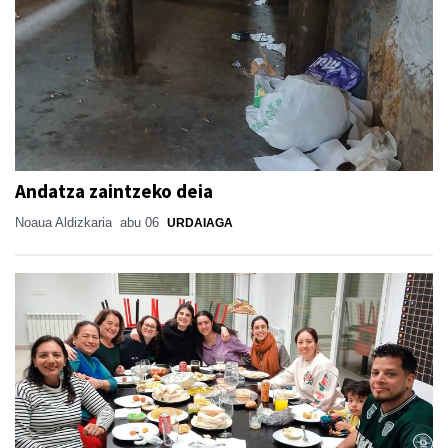
Andatza zaintzeko deia
Noaua Aldizkaria
abu 06
URDAIAGA