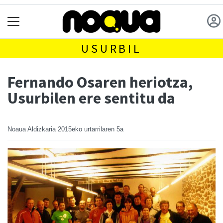
USURBIL
Fernando Osaren heriotza,
Usurbilen ere sentitu da
Noaua Aldizkaria
2015eko urtarrilaren 5a