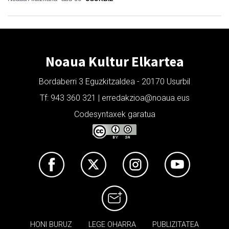
Noaua Kultur Elkartea
Bordaberri 3 Eguzkitzaldea - 20170 Usurbil
Tf: 943 360 321 | erredakzioa@noaua.eus
Codesyntaxek garatua
HONI BURUZ
LEGE OHARRA
PUBLIZITATEA