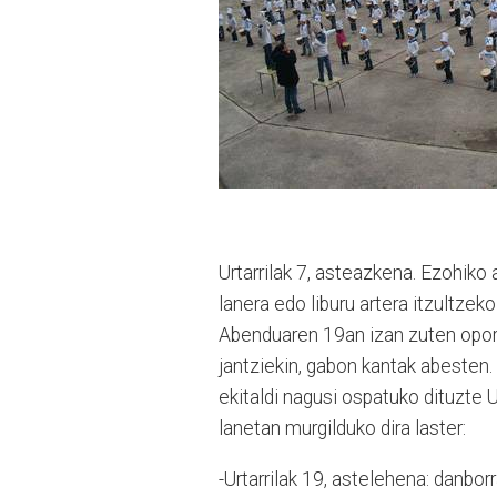
Urtarrilak 7, asteazkena. Ezohik
lanera edo liburu artera itzultzek
Abenduaren 19an izan zuten opor 
jantziekin, gabon kantak abesten. 
ekitaldi nagusi ospatuko dituzte U
lanetan murgilduko dira laster:
-Urtarrilak 19, astelehena: danbor