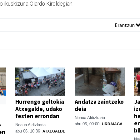
ko ikuskizuna Oiardo Kiroldegian.
Erantzun
Hurrengo geltokia
Andatza zaintzeko
Ja
Atxegalde, udako
deia
iz
festen errondan
he
Noaua Aldizkaria
er
o
abu 06, 09:00
URDAIAGA
Noaua Aldizkaria
bi
en
abu 06, 10:36
ATXEGALDE
Noa