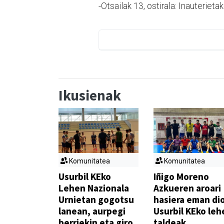
-Otsailak 13, ostirala: Inauterieta
Ikusienak
Komunitatea
Komunitatea
Usurbil KEko
Iñigo Moreno
Lehen Nazionala
Azkueren aroari
Urnietan gogotsu
hasiera eman di
lanean, aurpegi
Usurbil KEko leh
berriekin eta giro
taldeak