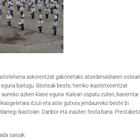
o astelehena askorentzat gabonetako atsedenaldiaren ostean
o eguna baitugu. Besteak beste, herriko ikastetxeentzat.
aurreko azken klase eguna. Kalean ospatu zuten, baserritar
Ikasgeletara itzuli eta aste gutxira jendaurreko beste bi
darregi Ikastolan. Danbor eta inauteri festa bana. Prestaket
rada saioak.