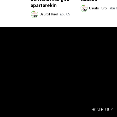
apartarekin
Usurbil Kirol
abu 
Usurbil Kirol
abu 05
HONI BURUZ