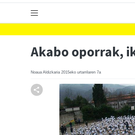
Akabo oporrak, ik
Noaua Aldizkaria
2015eko urtarrilaren 7a