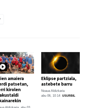
ien amaiera
Eklipse partziala,
erdi patsetan,
astebete barru
rri kirolen
Noaua Aldizkaria
akustaldi
abu 06, 10:14
USURBIL
kainarekin
ua Aldizkaria
abu 03