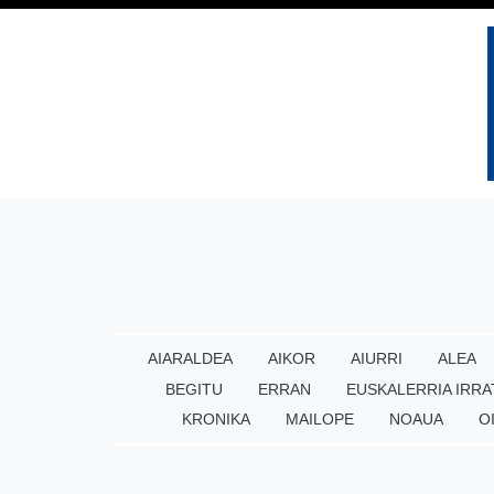
AIARALDEA
AIKOR
AIURRI
ALEA
BEGITU
ERRAN
EUSKALERRIA IRRA
KRONIKA
MAILOPE
NOAUA
O