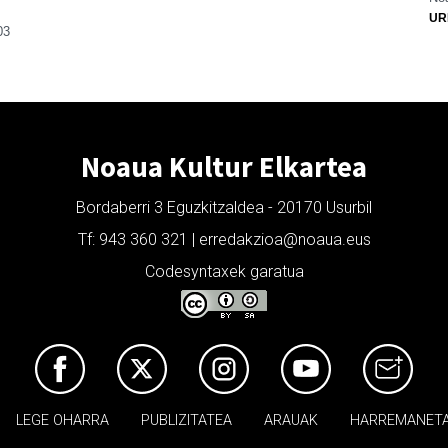
UR
03
Noaua Kultur Elkartea
Bordaberri 3 Eguzkitzaldea - 20170 Usurbil
Tf: 943 360 321 | erredakzioa@noaua.eus
Codesyntaxek garatua
LEGE OHARRA
PUBLIZITATEA
ARAUAK
HARREMANET