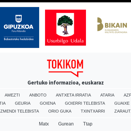
Gertuko informazioa, euskaraz
AMEZTI
ANBOTO
ANTXETA IRRATIA
ATARIA
AZP
TIA
GEURIA
GOIENA
GOIERRI TELEBISTA
GUAIXE
IZMENDI TELEBISTA
ORIO GUKA
TXINTXARRI
ZARAUT
Matx
Gurean
Ttap