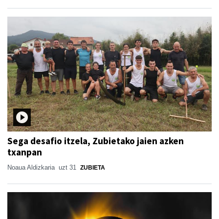
Sega desafio itzela, Zubietako jaien azken
txanpan
Noaua Aldizkaria
uzt 31
ZUBIETA