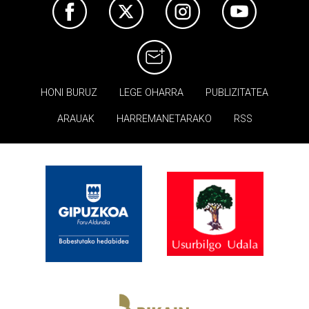
HONI BURUZ
LEGE OHARRA
PUBLIZITATEA
ARAUAK
HARREMANETARAKO
RSS