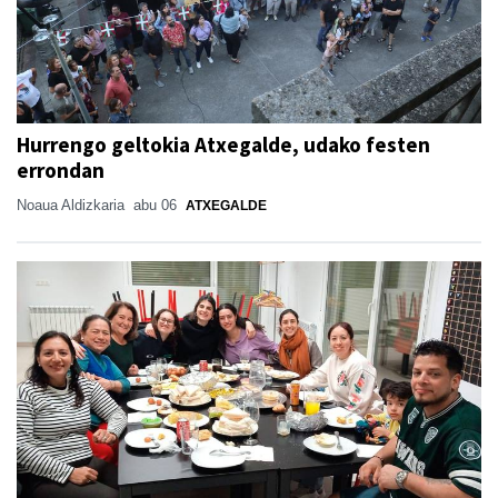
Hurrengo geltokia Atxegalde, udako festen
errondan
Noaua Aldizkaria
abu 06
ATXEGALDE