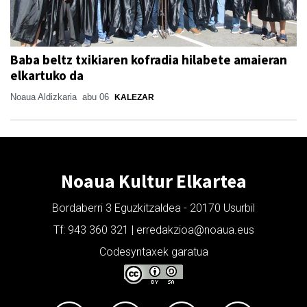
Baba beltz txikiaren kofradia hilabete amaieran
elkartuko da
Noaua Aldizkaria
abu 06
KALEZAR
Noaua Kultur Elkartea
Bordaberri 3 Eguzkitzaldea - 20170 Usurbil
Tf: 943 360 321 | erredakzioa@noaua.eus
Codesyntaxek garatua