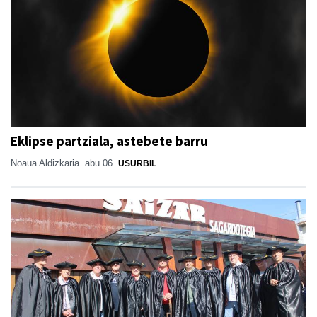
Eklipse partziala, astebete barru
Noaua Aldizkaria
abu 06
USURBIL