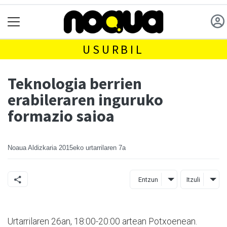
USURBIL
Teknologia berrien
erabileraren inguruko
formazio saioa
Noaua Aldizkaria
2015eko urtarrilaren 7a
Entzun
Itzuli
Urtarrilaren 26an, 18:00-20:00 artean Potxoenean.