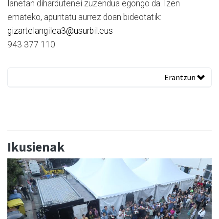
lanetan dihardutenei zuzendua egongo da. Izen
emateko, apuntatu aurrez doan bideotatik:
gizartelangilea3@usurbil.eus
943 377 110
Erantzun
Ikusienak