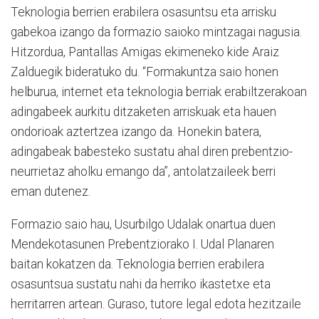
Teknologia berrien erabilera osasuntsu eta arrisku
gabekoa izango da formazio saioko mintzagai nagusia.
Hitzordua, Pantallas Amigas ekimeneko kide Araiz
Zalduegik bideratuko du. “Formakuntza saio honen
helburua, internet eta teknologia berriak erabiltzerakoan
adingabeek aurkitu ditzaketen arriskuak eta hauen
ondorioak aztertzea izango da. Honekin batera,
adingabeak babesteko sustatu ahal diren prebentzio-
neurrietaz aholku emango da”, antolatzaileek berri
eman dutenez.
Formazio saio hau, Usurbilgo Udalak onartua duen
Mendekotasunen Prebentziorako I. Udal Planaren
baitan kokatzen da. Teknologia berrien erabilera
osasuntsua sustatu nahi da herriko ikastetxe eta
herritarren artean. Guraso, tutore legal edota hezitzaile