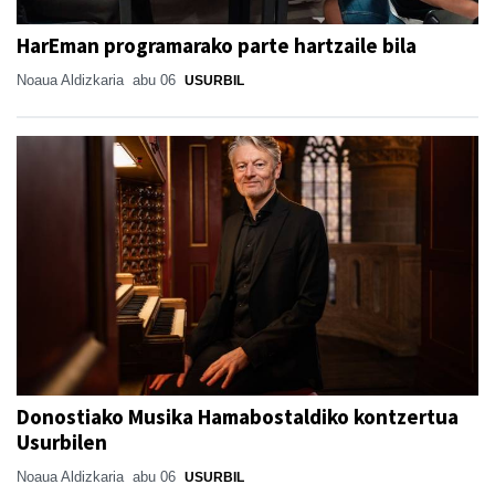
HarEman programarako parte hartzaile bila
Noaua Aldizkaria
abu 06
USURBIL
Donostiako Musika Hamabostaldiko kontzertua
Usurbilen
Noaua Aldizkaria
abu 06
USURBIL