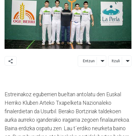
Entzun
Itzuli
Estreinakoz eguberrien bueltan antolatu den Euskal
Herriko Kluben Arteko Txapelketa Nazionaleko
finalerdietan da Usurbil. Berako Bortziriak taldekoen
aurka aurreko iganderako iragarria zegoen finalaurrekoa.
Baina erdizka ospatu zen. Lau t´erdiko neurketa baino