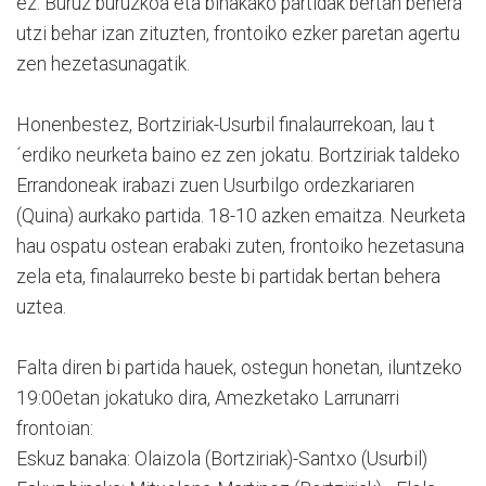
ez. Buruz buruzkoa eta binakako partidak bertan behera
utzi behar izan zituzten, frontoiko ezker paretan agertu
zen hezetasunagatik.
Honenbestez, Bortziriak-Usurbil finalaurrekoan, lau t
´erdiko neurketa baino ez zen jokatu. Bortziriak taldeko
Errandoneak irabazi zuen Usurbilgo ordezkariaren
(Quina) aurkako partida. 18-10 azken emaitza. Neurketa
hau ospatu ostean erabaki zuten, frontoiko hezetasuna
zela eta, finalaurreko beste bi partidak bertan behera
uztea.
Falta diren bi partida hauek, ostegun honetan, iluntzeko
19:00etan jokatuko dira, Amezketako Larrunarri
frontoian:
Eskuz banaka: Olaizola (Bortziriak)-Santxo (Usurbil)