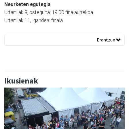
Neurketen egutegia
Urtarrilak 8, osteguna: 19:00 finalaurrekoa.
Urtarrilak 11, igandea: finala.
Erantzun
Ikusienak