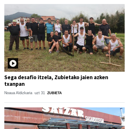
Sega desafio itzela, Zubietako jaien azken
txanpan
Noaua Aldizkaria
uzt 31
ZUBIETA