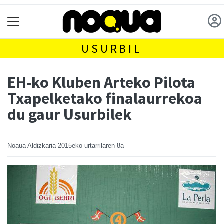
USURBIL
EH-ko Kluben Arteko Pilota
Txapelketako finalaurrekoa
du gaur Usurbilek
Noaua Aldizkaria
2015eko urtarrilaren 8a