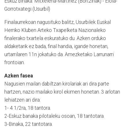
Eskuz binaka: Mitxelena-Martinez (Bortziriak) - Elola-
Gorrotxategi (Usurbil)
Finalaurrekoan nagusituko balitz, Usurbilek Euskal
Herriko Kluben Arteko Txapelketa Nazionaleko
finalerako txartela eskuratuko du. Azken orduko
aldaketarik ez bada, final handia, igande honetan,
urtarrilaren 11n jokatuko da. Amezketako Larrunarri
frontoian.
Azken fasea
Nagusien mailan dabiltzan kirolariak ari dira parte
hartzen, nazio mailako kirol ekimen honetan. 3 arlotan
lehiatzen ari dira:
1- 4 1/2ra, 18 tantora.
2-Eskuz banaka pilotaleku osoan, 18 tantotara.
3-Binaka, 22 tantotara.