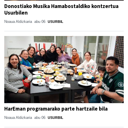
Donostiako Musika Hamabostaldiko kontzertua
Usurbilen
Noaua Aldizkaria
abu 06
USURBIL
HarEman programarako parte hartzaile bila
Noaua Aldizkaria
abu 06
USURBIL