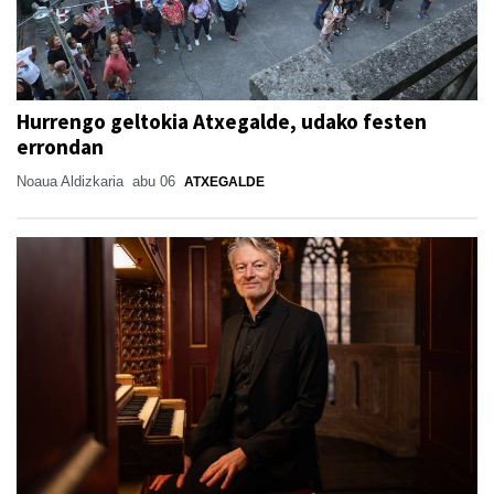
Hurrengo geltokia Atxegalde, udako festen
errondan
Noaua Aldizkaria
abu 06
ATXEGALDE