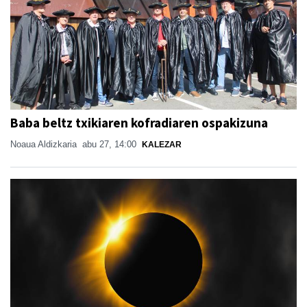
Baba beltz txikiaren kofradiaren ospakizuna
Noaua Aldizkaria
abu 27, 14:00
KALEZAR