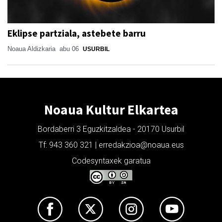
Eklipse partziala, astebete barru
Noaua Aldizkaria
abu 06
USURBIL
Noaua Kultur Elkartea
Bordaberri 3 Eguzkitzaldea - 20170 Usurbil
Tf: 943 360 321 | erredakzioa@noaua.eus
Codesyntaxek garatua