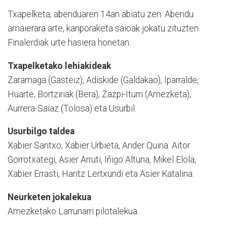
Txapelketa, abenduaren 14an abiatu zen. Abendu
amaierara arte, kanporaketa saioak jokatu zituzten.
Finalerdiak urte hasiera honetan.
Txapelketako lehiakideak
Zaramaga (Gasteiz), Adiskide (Galdakao), Iparralde,
Huarte, Bortziriak (Bera), Zazpi-Iturri (Amezketa),
Aurrera-Saiaz (Tolosa) eta Usurbil.
Usurbilgo taldea
Xabier Santxo, Xabier Urbieta, Ander Quina. Aitor
Gorrotxategi, Asier Arruti, Iñigo Altuna, Mikel Elola,
Xabier Errasti, Haritz Lertxundi eta Asier Katalina.
Neurketen jokalekua
Amezketako Larrunarri pilotalekua.