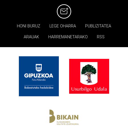
HONI BURUZ
LEGE OHARRA
PUBLIZITATEA
ARAUAK
HARREMANETARAKO
RSS