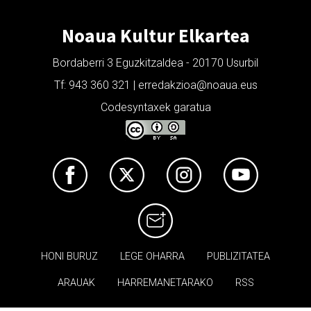
Noaua Kultur Elkartea
Bordaberri 3 Eguzkitzaldea - 20170 Usurbil
Tf: 943 360 321 | erredakzioa@noaua.eus
Codesyntaxek garatua
HONI BURUZ
LEGE OHARRA
PUBLIZITATEA
ARAUAK
HARREMANETARAKO
RSS