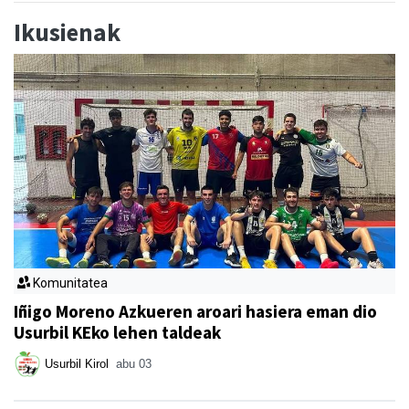
Ikusienak
Komunitatea
Iñigo Moreno Azkueren aroari hasiera eman dio
Usurbil KEko lehen taldeak
Usurbil Kirol
abu 03