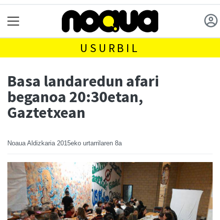
USURBIL
Basa landaredun afari
beganoa 20:30etan,
Gaztetxean
Noaua Aldizkaria
2015eko urtarrilaren 8a