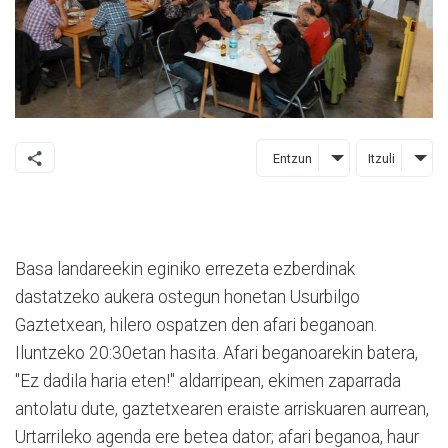
Entzun
Itzuli
Basa landareekin eginiko errezeta ezberdinak
dastatzeko aukera ostegun honetan Usurbilgo
Gaztetxean, hilero ospatzen den afari beganoan.
Iluntzeko 20:30etan hasita. Afari beganoarekin batera,
"Ez dadila haria eten!" aldarripean, ekimen zaparrada
antolatu dute, gaztetxearen eraiste arriskuaren aurrean,
Urtarrileko agenda ere betea dator; afari beganoa, haur