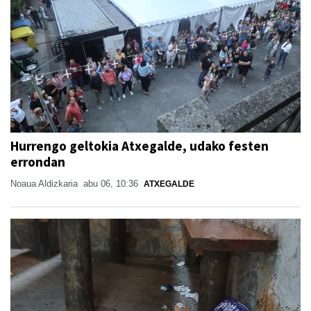
Hurrengo geltokia Atxegalde, udako festen
errondan
Noaua Aldizkaria
abu 06, 10:36
ATXEGALDE