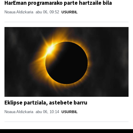
HarEman programarako parte hartzaile bila
Noaua Aldizkaria
abu 06, 09:52
USURBIL
Eklipse partziala, astebete barru
Noaua Aldizkaria
abu 06, 10:14
USURBIL