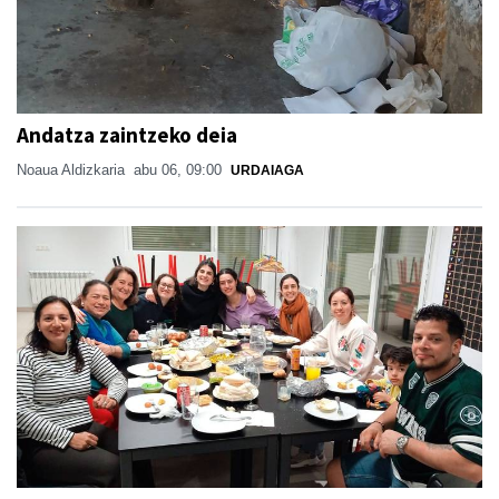
Andatza zaintzeko deia
Noaua Aldizkaria
abu 06, 09:00
URDAIAGA