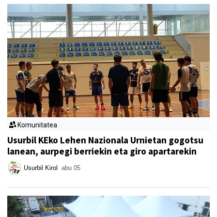
Komunitatea
Usurbil KEko Lehen Nazionala Urnietan gogotsu
lanean, aurpegi berriekin eta giro apartarekin
Usurbil Kirol
abu 05