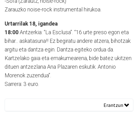
-Sofa (Zarautz, noise-rock)
Zarauzko noise-rock instrumental hirukoa.
Urtarrilak 18, igandea
18:00
Antzerkia: “La Esclusa”. “16 urte preso egon eta
bihar... askatasuna!! Ez begiratu andere atzera, bihotzak
argitu eta dantza egin. Dantza egiteko ordua da.
Kartzelako gaia eta emakumearena, bide batez ukitzen
dituen antzezlana Ana Plazaren eskutik. Antonio
Morenok zuzendua”.
Sarrera: 3 euro.
Erantzun