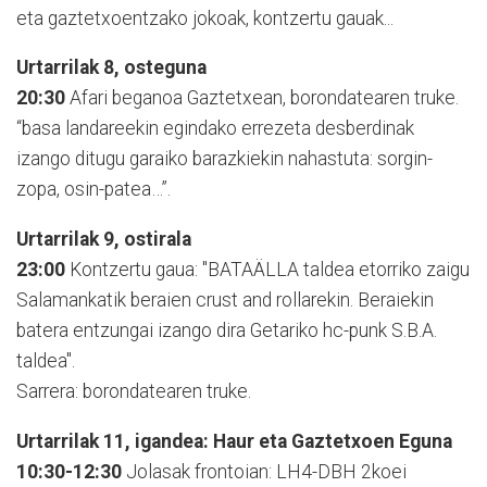
eta gaztetxoentzako jokoak, kontzertu gauak...
Urtarrilak 8, osteguna
20:30
Afari beganoa Gaztetxean, borondatearen truke.
“basa landareekin egindako errezeta desberdinak
izango ditugu garaiko barazkiekin nahastuta: sorgin-
zopa, osin-patea…”.
Urtarrilak 9, ostirala
23:00
Kontzertu gaua: "BATAÄLLA taldea etorriko zaigu
Salamankatik beraien crust and rollarekin. Beraiekin
batera entzungai izango dira Getariko hc-punk S.B.A.
taldea".
Sarrera: borondatearen truke.
Urtarrilak 11, igandea: Haur eta Gaztetxoen Eguna
10:30-12:30
Jolasak frontoian: LH4-DBH 2koei