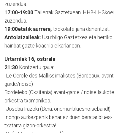
zuzendua.
17:00-19:00
Tailerrak Gaztetxean: HH3-LH3koei
zuzendua.
19:00etatik aurrera,
txokolate jana denentzat.
Antolatzaileak:
Usurbilgo Gaztetxea eta herriko
hainbat gazte koadrila elkarlanean.
Urtarrilak 16, ostirala
21:30
Kontzertu gaua:
-Le Cercle des Mallissimalistes (Bordeaux, avant-
garde/noise)
Bordeleko (Okzitania) avant-garde / noise laukote
orkestra txamanikoa.
-Joseba Irazoki (Bera, onemanbluesnoiseband!)
Inongo aurkezpenik behar ez duen beratar blues-
txatarra gizon-orkestra!