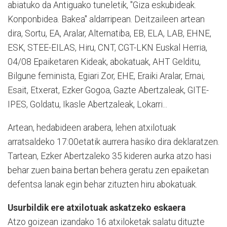
abiatuko da Antiguako tuneletik, "Giza eskubideak.
Konponbidea. Bakea" aldarripean. Deitzaileen artean
dira, Sortu, EA, Aralar, Alternatiba, EB, ELA, LAB, EHNE,
ESK, STEE-EILAS, Hiru, CNT, CGT-LKN Euskal Herria,
04/08 Epaiketaren Kideak, abokatuak, AHT Gelditu,
Bilgune feminista, Egiari Zor, EHE, Eraiki Aralar, Ernai,
Esait, Etxerat, Ezker Gogoa, Gazte Abertzaleak, GITE-
IPES, Goldatu, Ikasle Abertzaleak, Lokarri...
Artean, hedabideen arabera, lehen atxilotuak
arratsaldeko 17:00etatik aurrera hasiko dira deklaratzen.
Tartean, Ezker Abertzaleko 35 kideren aurka atzo hasi
behar zuen baina bertan behera geratu zen epaiketan
defentsa lanak egin behar zituzten hiru abokatuak.
Usurbildik ere atxilotuak askatzeko eskaera
Atzo goizean izandako 16 atxiloketak salatu dituzte