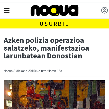
USURBIL
Azken polizia operazioa
salatzeko, manifestazioa
larunbatean Donostian
Noaua Aldizkaria
2015eko urtarrilaren 13a