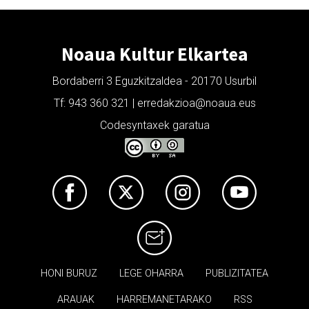
Noaua Kultur Elkartea
Bordaberri 3 Eguzkitzaldea - 20170 Usurbil
Tf: 943 360 321 | erredakzioa@noaua.eus
Codesyntaxek garatua
HONI BURUZ
LEGE OHARRA
PUBLIZITATEA
ARAUAK
HARREMANETARAKO
RSS