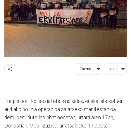
Entzun
Itzuli
Eragile politiko, sozial eta sindikalek, euskal abokatuen
aurkako polizia operazioa salatzeko manifestazioa
deitu berri dute larunbat honetan, urtarrilaren 17an,
Donostian. Mobilizazioa, arratsaldeko 17:00etan