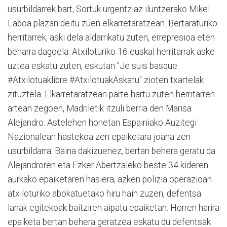
usurbildarrek bart, Sortuk urgentziaz iluntzerako Mikel
Laboa plazan deitu zuen elkarretaratzean. Bertaraturiko
herritarrek, aski dela aldarrikatu zuten, errepresioa eten
beharra dagoela. Atxiloturiko 16 euskal herritarrak aske
uztea eskatu zuten, eskutan "Je suis basque.
#Atxilotuaklibre #AtxilotuakAskatu" zioten txartelak
zituztela. Elkarretaratzean parte hartu zuten herritarren
artean zegoen, Madriletik itzuli berria den Marisa
Alejandro. Astelehen honetan Espainiako Auzitegi
Nazionalean hastekoa zen epaiketara joana zen
usurbildarra. Baina dakizuenez, bertan behera geratu da
Alejandroren eta Ezker Abertzaleko beste 34 kideren
aurkako epaiketaren hasiera, azken polizia operazioan
atxiloturiko abokatuetako hiru hain zuzen, defentsa
lanak egitekoak baitziren aipatu epaiketan. Horren harira
epaiketa bertan behera geratzea eskatu du defentsak