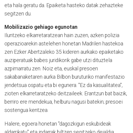
eta hala geratu da. Epaiketa hasteko datak zehazteke
segitzen du.
Mobilizazio gehiago egunotan
Iluntzeko elkarretaratzean hain zuzen, azken polizia
operazioarekin astelehen honetan Madrilen hastekoa
zen Ezker Abertzaleko 35 kideren aurkako epaiketako
auziperatuak babes juridikorik gabe utzi dituztela
azpimarratu zen. Noiz eta, euskal presoen
sakabanaketaren aurka Bilbon buruturiko manifestazio
jendetsua ospatu eta bi egunera. "Ez da kasualitatea",
zioten elkarretaratzeko deitzaileek. Erantzun bat baizik,
berriro ere mendekua, helburu nagusi batekin; presoei
sostengua kentzea.
Halere, egoera honetan "dagozkigun eskubideak
aldarrikatu" eta indarrak biltzen segitzeko deialdia