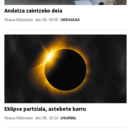
Andatza zaintzeko deia
Noaua Aldizkaria
abu 06, 09:00
URDAIAGA
Eklipse partziala, astebete barru
Noaua Aldizkaria
abu 06, 10:14
USURBIL