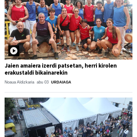
Jaien amaiera izerdi patsetan, herri kirolen
erakustaldi bikainarekin
Noaua Aldizkaria
abu 03
URDAIAGA