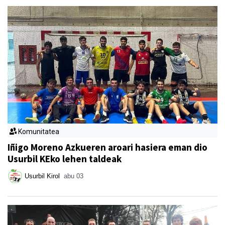
Komunitatea
Iñigo Moreno Azkueren aroari hasiera eman dio
Usurbil KEko lehen taldeak
Usurbil Kirol
abu 03