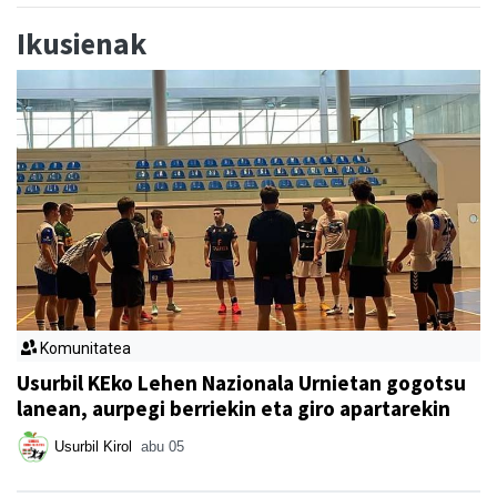
Ikusienak
Komunitatea
Usurbil KEko Lehen Nazionala Urnietan gogotsu
lanean, aurpegi berriekin eta giro apartarekin
Usurbil Kirol
abu 05