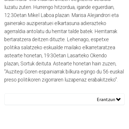
luzatu zuten. Hurrengo hitzordua, igande eguerdian,
12:30etan Mikel Laboa plazan. Marisa Alejandrori eta
gainerako auziperatuei elkartasuna adierazteko
agerraldia antolatu du herritar talde batek. Herritarrak
bertaratzera deitzen dituzte. Lehenago, espetxe
politika salatzeko eskualde mailako elkarretaratzea
astearte honetan, 19:30etan Lasarteko Okendo
plazan, Sortuk deituta. Astearte honetan hain zuzen,
"Auzitegi Goren espainiarrak bilkura egingo du 56 euskal
preso politikoren zigorraren luzapenaz erabakitzeko".
Erantzun