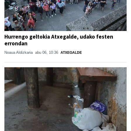
Hurrengo geltokia Atxegalde, udako festen
errondan
Noaua Aldizkaria
abu 06, 10:36
ATXEGALDE