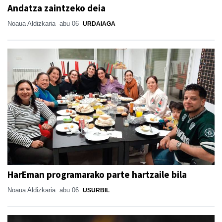
Andatza zaintzeko deia
Noaua Aldizkaria
abu 06
URDAIAGA
HarEman programarako parte hartzaile bila
Noaua Aldizkaria
abu 06
USURBIL