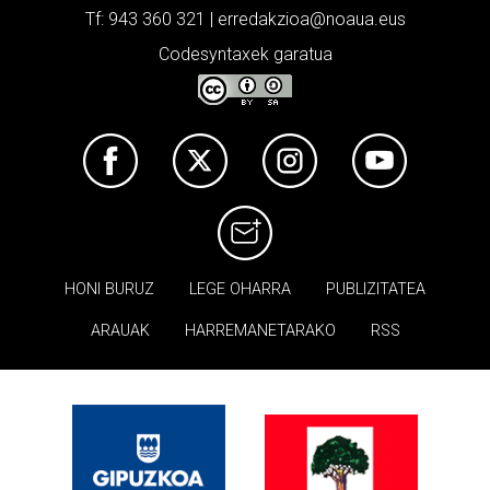
Tf: 943 360 321 | erredakzioa@noaua.eus
Codesyntaxek garatua
HONI BURUZ
LEGE OHARRA
PUBLIZITATEA
ARAUAK
HARREMANETARAKO
RSS