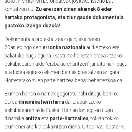
dakar. Herritarron borondateak jositako istorio bat
kontatzen du.
Zu ere izan zinen ekainak 8 eder
hartako protagonista, eta ziur gaude dokumentala
gustoko izango duzula!
Dokumentala proiektatzeaz gain, ekainaren
20an egingo den
erronka nazionala
aurkezteko ere
baliatuko dugu eguna. Ikasturte honetan erabakitzeko
eskubidearen alde “erabakia ehuntzen” jarraitu nahi dugu
eta bidea egiteko ekimen berriak prestatzen ari gara.
Horretarako zuen parte hartzea behar beharrezkoa da.
Ekimen honen oinarriak gogoratu nahi ditugu berriro:
Gurea
dinamika herritarra
da. Erabakitzeko
eskubidearen alde Euskal Herrian lan egiten duen
dinamika
anitza
eta
parte-hartzailea
, tokian tokiko
ekimenei aterkia eskaintzen diena. Urtea hasi besterik