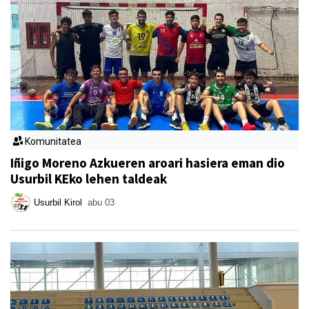
Komunitatea
Iñigo Moreno Azkueren aroari hasiera eman dio
Usurbil KEko lehen taldeak
Usurbil Kirol
abu 03