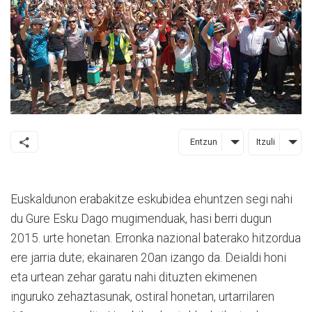
Entzun
Itzuli
Euskaldunon erabakitze eskubidea ehuntzen segi nahi
du Gure Esku Dago mugimenduak, hasi berri dugun
2015. urte honetan. Erronka nazional baterako hitzordua
ere jarria dute; ekainaren 20an izango da. Deialdi honi
eta urtean zehar garatu nahi dituzten ekimenen
inguruko zehaztasunak, ostiral honetan, urtarrilaren