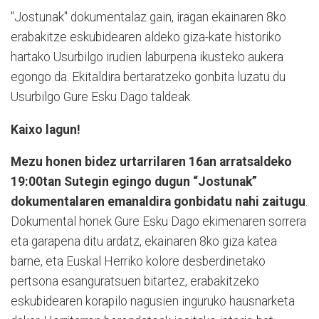
"Jostunak" dokumentalaz gain, iragan ekainaren 8ko
erabakitze eskubidearen aldeko giza-kate historiko
hartako Usurbilgo irudien laburpena ikusteko aukera
egongo da. Ekitaldira bertaratzeko gonbita luzatu du
Usurbilgo Gure Esku Dago taldeak.
Kaixo lagun!
Mezu honen bidez urtarrilaren 16an arratsaldeko
19:00tan Sutegin egingo dugun “Jostunak”
dokumentalaren emanaldira gonbidatu nahi zaitugu
.
Dokumental honek Gure Esku Dago ekimenaren sorrera
eta garapena ditu ardatz, ekainaren 8ko giza katea
barne, eta Euskal Herriko kolore desberdinetako
pertsona esanguratsuen bitartez, erabakitzeko
eskubidearen korapilo nagusien inguruko hausnarketa