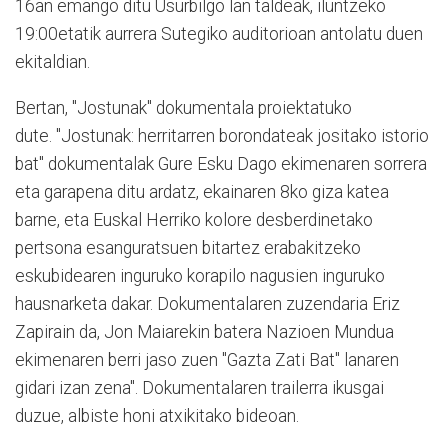
16an emango ditu Usurbilgo lan taldeak, iluntzeko
19:00etatik aurrera Sutegiko auditorioan antolatu duen
ekitaldian.
Bertan, "Jostunak" dokumentala proiektatuko
dute. "Jostunak: herritarren borondateak jositako istorio
bat" dokumentalak Gure Esku Dago ekimenaren sorrera
eta garapena ditu ardatz, ekainaren 8ko giza katea
barne, eta Euskal Herriko kolore desberdinetako
pertsona esanguratsuen bitartez erabakitzeko
eskubidearen inguruko korapilo nagusien inguruko
hausnarketa dakar. Dokumentalaren zuzendaria Eriz
Zapirain da, Jon Maiarekin batera Nazioen Mundua
ekimenaren berri jaso zuen "Gazta Zati Bat" lanaren
gidari izan zena". Dokumentalaren trailerra ikusgai
duzue, albiste honi atxikitako bideoan.