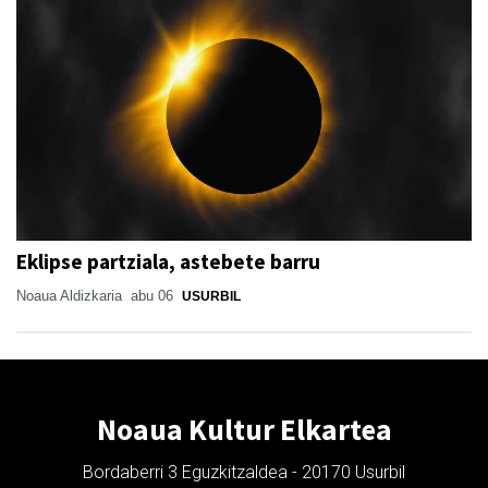
Eklipse partziala, astebete barru
Noaua Aldizkaria
abu 06
USURBIL
Noaua Kultur Elkartea
Bordaberri 3 Eguzkitzaldea - 20170 Usurbil