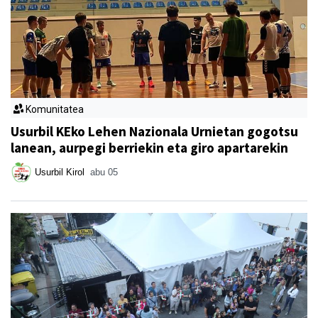
Komunitatea
Usurbil KEko Lehen Nazionala Urnietan gogotsu
lanean, aurpegi berriekin eta giro apartarekin
Usurbil Kirol
abu 05