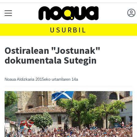
USURBIL
Ostiralean "Jostunak"
dokumentala Sutegin
Noaua Aldizkaria
2015eko urtarrilaren 14a