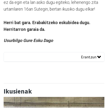
ez da egin eta lan asko dugu egiteko; lehenengo zita
urtarrilaren 16an Sutegin, bertan ikusiko dugu elkar!
Herri bat gara. Erabakitzeko eskubidea dugu.
Herritarron garaia da.
Usurbilgo Gure Esku Dago
Erantzun
Ikusienak