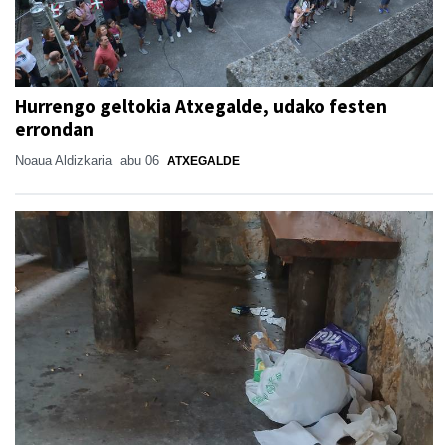
Hurrengo geltokia Atxegalde, udako festen
errondan
Noaua Aldizkaria
abu 06
ATXEGALDE