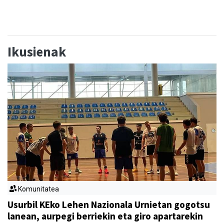
Ikusienak
Komunitatea
Usurbil KEko Lehen Nazionala Urnietan gogotsu
lanean, aurpegi berriekin eta giro apartarekin