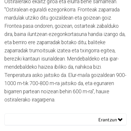
Ostiralerako ekaitz giroa eta elurra behe samarrean.
"Ostiralean eguraldi ezegonkorra. Fronteak zaparrada
mardulak utziko ditu goizaldean eta goizean goiz.
Frontea pasa ondoren, goizean, ostarteak zabalduko
dira, baina iluntzean ezegonkortasuna handia izango da,
eta berriro ere zaparradak botako ditu; baliteke
zaparradak trumoitsuak izatea eta txingorra egitea,
bereziki kantauri isurialdean. Mendebaldeko eta ipar-
mendebaldeko haizea ibiliko da, nahikoa bizi.
Tenperatura asko jaitsiko da. Elur-maila goizaldean 900-
1000 m-tik 700-800 m-ra jaitsiko da, eta egunaren
bigarren partean noizean behin 600 m-ra", hauxe
ostiralerako iragarpena.
Erantzun