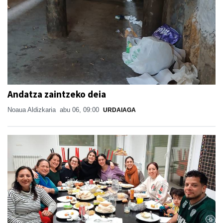
Andatza zaintzeko deia
Noaua Aldizkaria
abu 06, 09:00
URDAIAGA