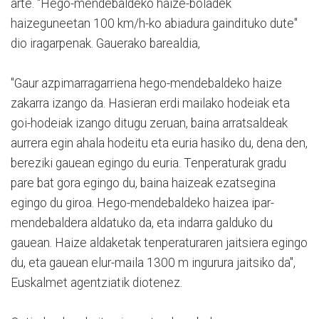
arte. "Hego-mendebaldeko haize-boladek
haizeguneetan 100 km/h-ko abiadura gaindituko dute"
dio iragarpenak. Gauerako barealdia,
"Gaur azpimarragarriena hego-mendebaldeko haize
zakarra izango da. Hasieran erdi mailako hodeiak eta
goi-hodeiak izango ditugu zeruan, baina arratsaldeak
aurrera egin ahala hodeitu eta euria hasiko du, dena den,
bereziki gauean egingo du euria. Tenperaturak gradu
pare bat gora egingo du, baina haizeak ezatsegina
egingo du giroa. Hego-mendebaldeko haizea ipar-
mendebaldera aldatuko da, eta indarra galduko du
gauean. Haize aldaketak tenperaturaren jaitsiera egingo
du, eta gauean elur-maila 1300 m ingurura jaitsiko da",
Euskalmet agentziatik diotenez.