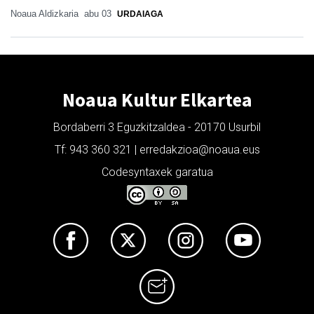
Noaua Aldizkaria
abu 03
URDAIAGA
Noaua Kultur Elkartea
Bordaberri 3 Eguzkitzaldea - 20170 Usurbil
Tf: 943 360 321 | erredakzioa@noaua.eus
Codesyntaxek garatua