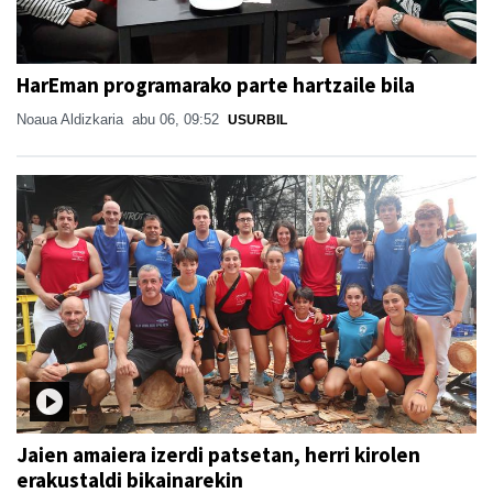
HarEman programarako parte hartzaile bila
Noaua Aldizkaria
abu 06, 09:52
USURBIL
Jaien amaiera izerdi patsetan, herri kirolen
erakustaldi bikainarekin