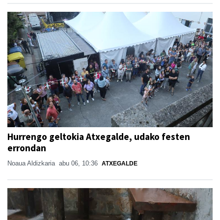
Hurrengo geltokia Atxegalde, udako festen
errondan
Noaua Aldizkaria
abu 06, 10:36
ATXEGALDE