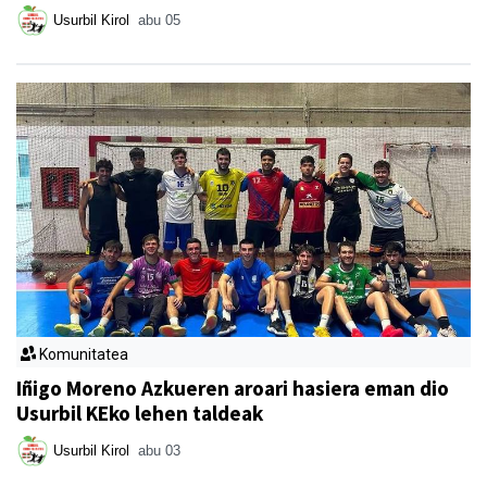
Usurbil Kirol
abu 05
Komunitatea
Iñigo Moreno Azkueren aroari hasiera eman dio
Usurbil KEko lehen taldeak
Usurbil Kirol
abu 03