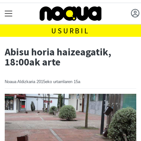
USURBIL
Abisu horia haizeagatik,
18:00ak arte
Noaua Aldizkaria
2015eko urtarrilaren 15a