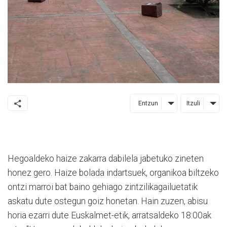
Entzun
Itzuli
Hegoaldeko haize zakarra dabilela jabetuko zineten
honez gero. Haize bolada indartsuek, organikoa biltzeko
ontzi marroi bat baino gehiago zintzilikagailuetatik
askatu dute ostegun goiz honetan. Hain zuzen, abisu
horia ezarri dute Euskalmet-etik, arratsaldeko 18:00ak