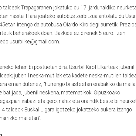
o taldeak Trapagaranen jokatuko du 17. jardunaldiko neurketa
etan hasita. Hara joateko autobus zerbitzua antolatu du Usur
:45etan irtengo da autobusa Oiardo Kiroldegi aurretik. Prezio
urtetik beherakoek doan. Bazkide ez direnek 5 euro. Izen
edo usurbilke@gmail.com.
eko lehen bi postuetan dira, Usurbil Kirol Elkarteak jubenil
ldeak; jubenil neska-mutilak eta kadete neska-mutilen taldea
zera eman dutenez, “hurrengo bi asteetan erabakiko da maila
lde bat jada, jubenil neskena, matematikoki Gipuzkoako
gazpiari irabazi eta gero, nahiz eta oraindik beste bi neurke
, 4 taldeok Euskal Ligara igotzeko jokatzeko aukera izango
narrizko mailetan”.
n