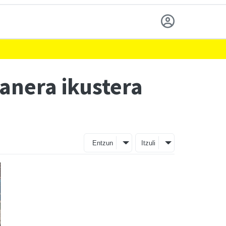
anera ikustera
Entzun
Itzuli