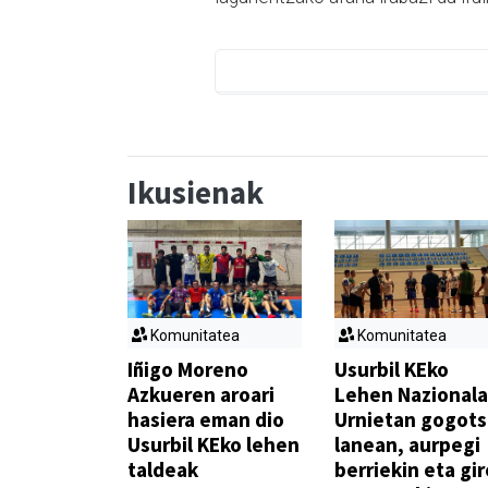
Ikusienak
Komunitatea
Komunitatea
Iñigo Moreno
Usurbil KEko
Azkueren aroari
Lehen Nazionala
hasiera eman dio
Urnietan gogot
Usurbil KEko lehen
lanean, aurpegi
taldeak
berriekin eta gir