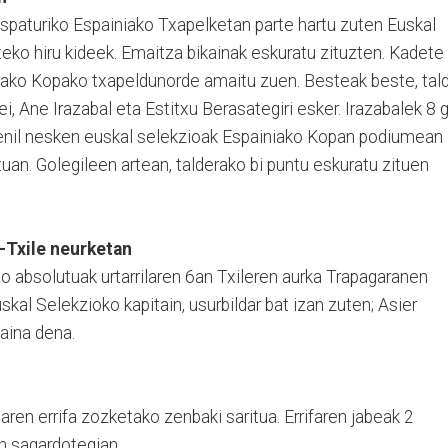
 ospaturiko Espainiako Txapelketan parte hartu zuten Euskal
rteko hiru kideek. Emaitza bikainak eskuratu zituzten. Kadete
iako Kopako txapeldunorde amaitu zuen. Besteak beste, tal
ei, Ane Irazabal eta Estitxu Berasategiri esker. Irazabalek 8 
benil nesken euskal selekzioak Espainiako Kopan podiumean
tuan. Golegileen artean, talderako bi puntu eskuratu zituen
a-Txile neurketan
o absolutuak urtarrilaren 6an Txileren aurka Trapagaranen
skal Selekzioko kapitain, usurbildar bat izan zuten; Asier
zaina dena.
earen errifa zozketako zenbaki saritua. Errifaren jabeak 2
in sagardotegian.