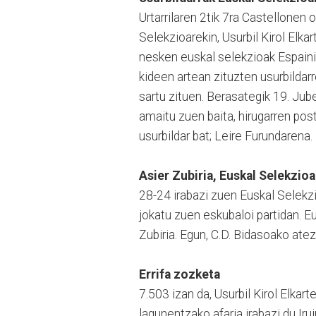
Urtarrilaren 2tik 7ra Castellonen
Selekzioarekin, Usurbil Kirol Elka
nesken euskal selekzioak Espain
kideen artean zituzten usurbildarr
sartu zituen. Berasategik 19. Ju
amaitu zuen baita, hirugarren pos
usurbildar bat; Leire Furundarena.
Asier Zubiria, Euskal Selekzio
28-24 irabazi zuen Euskal Selekzi
jokatu zuen eskubaloi partidan. Eu
Zubiria. Egun, C.D. Bidasoako ate
Errifa zozketa
7.503 izan da, Usurbil Kirol Elkart
lagunentzako afaria irabazi du Iru