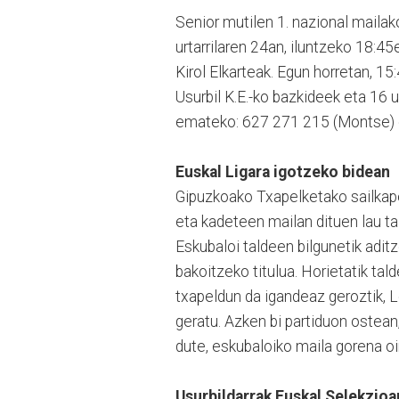
Senior mutilen 1. nazional mailak
urtarrilaren 24an, iluntzeko 18:45
Kirol Elkarteak. Egun horretan, 15
Usurbil K.E.-ko bazkideek eta 16 
emateko: 627 271 215 (Montse) 
Euskal Ligara igotzeko bidean
Gipuzkoako Txapelketako sailkapen
eta kadeteen mailan dituen lau ta
Eskubaloi taldeen bilgunetik adit
bakoitzeko titulua. Horietatik ta
txapeldun da igandeaz geroztik, Le
geratu. Azken bi partiduon ostean
dute, eskubaloiko maila gorena oi
Usurbildarrak Euskal Selekzioa