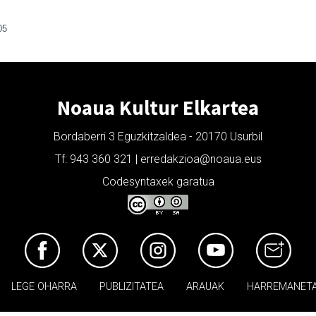
05
Noaua Kultur Elkartea
Bordaberri 3 Eguzkitzaldea - 20170 Usurbil
Tf: 943 360 321 | erredakzioa@noaua.eus
Codesyntaxek garatua
LEGE OHARRA
PUBLIZITATEA
ARAUAK
HARREMANET