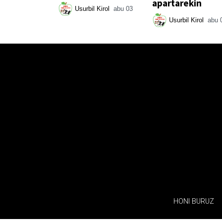
apartarekin
Usurbil Kirol
abu 03
Usurbil Kirol
abu 
HONI BURUZ