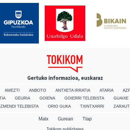
Gertuko informazioa, euskaraz
AMEZTI
ANBOTO
ANTXETA IRRATIA
ATARIA
AZP
TIA
GEURIA
GOIENA
GOIERRI TELEBISTA
GUAIXE
IZMENDI TELEBISTA
ORIO GUKA
TXINTXARRI
ZARAUT
Matx
Gurean
Ttap
Tokikom publizitatea