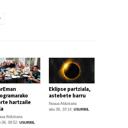
arEman
Eklipse partziala,
rogramarako
astebete barru
rte hartzaile
Noaua Aldizkaria
la
abu 06, 10:14
USURBIL
ua Aldizkaria
 06, 09:52
USURBIL