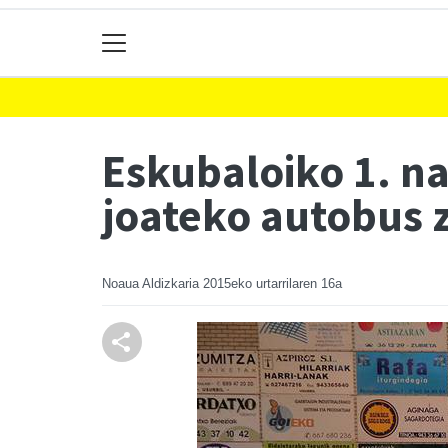
Eskubaloiko 1. na
joateko autobus 
Noaua Aldizkaria
2015eko urtarrilaren 16a