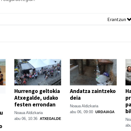
Erantzun
Hurrengo geltokia
Andatza zaintzeko
H
Atxegalde, udako
deia
p
festen errondan
pa
Noaua Aldizkaria
bi
su
abu 06, 09:00
URDAIAGA
Noaua Aldizkaria
abu 06, 10:36
ATXEGALDE
Noa
o
abu