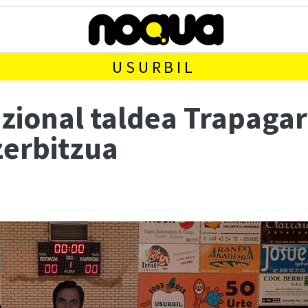
USURBIL
zional taldea Trapagar
zerbitzua