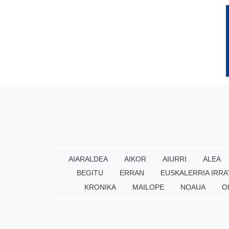
AIARALDEA
AIKOR
AIURRI
ALEA
BEGITU
ERRAN
EUSKALERRIA IRRA
KRONIKA
MAILOPE
NOAUA
O