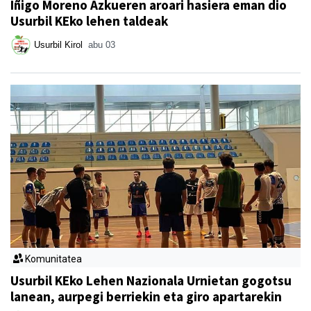
Iñigo Moreno Azkueren aroari hasiera eman dio
Usurbil KEko lehen taldeak
Usurbil Kirol
abu 03
Komunitatea
Usurbil KEko Lehen Nazionala Urnietan gogotsu
lanean, aurpegi berriekin eta giro apartarekin