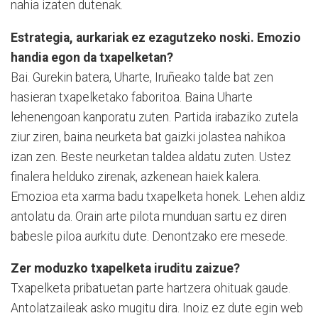
nahia izaten dutenak.
Estrategia, aurkariak ez ezagutzeko noski. Emozio
handia egon da txapelketan?
Bai. Gurekin batera, Uharte, Iruñeako talde bat zen
hasieran txapelketako faboritoa. Baina Uharte
lehenengoan kanporatu zuten. Partida irabaziko zutela
ziur ziren, baina neurketa bat gaizki jolastea nahikoa
izan zen. Beste neurketan taldea aldatu zuten. Ustez
finalera helduko zirenak, azkenean haiek kalera.
Emozioa eta xarma badu txapelketa honek. Lehen aldiz
antolatu da. Orain arte pilota munduan sartu ez diren
babesle piloa aurkitu dute. Denontzako ere mesede.
Zer moduzko txapelketa iruditu zaizue?
Txapelketa pribatuetan parte hartzera ohituak gaude.
Antolatzaileak asko mugitu dira. Inoiz ez dute egin web