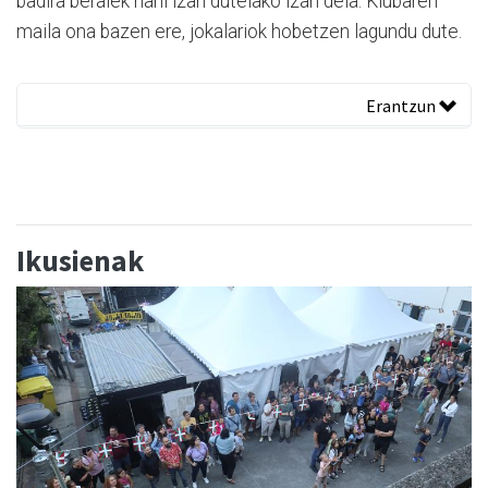
badira beraiek nahi izan dutelako izan dela. Klubaren
maila ona bazen ere, jokalariok hobetzen lagundu dute.
Erantzun
Ikusienak