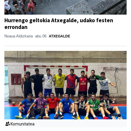
Hurrengo geltokia Atxegalde, udako festen
errondan
Noaua Aldizkaria
abu 06
ATXEGALDE
Komunitatea