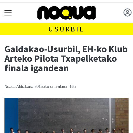
USURBIL
Galdakao-Usurbil, EH-ko Klub
Arteko Pilota Txapelketako
finala igandean
Noaua Aldizkaria
2015eko urtarrilaren 16a