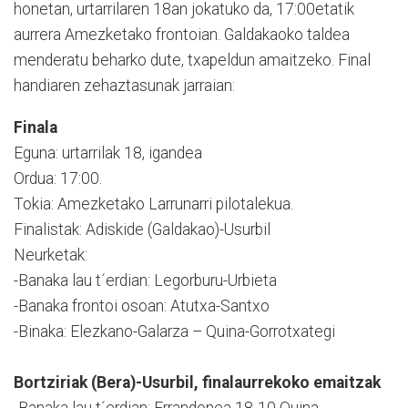
honetan, urtarrilaren 18an jokatuko da, 17:00etatik
aurrera Amezketako frontoian. Galdakaoko taldea
menderatu beharko dute, txapeldun amaitzeko. Final
handiaren zehaztasunak jarraian:
Finala
Eguna: urtarrilak 18, igandea
Ordua: 17:00.
Tokia: Amezketako Larrunarri pilotalekua.
Finalistak: Adiskide (Galdakao)-Usurbil
Neurketak:
-Banaka lau t´erdian: Legorburu-Urbieta
-Banaka frontoi osoan: Atutxa-Santxo
-Binaka: Elezkano-Galarza – Quina-Gorrotxategi
Bortziriak (Bera)-Usurbil, finalaurrekoko emaitzak