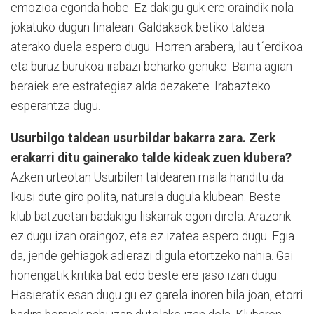
emozioa egonda hobe. Ez dakigu guk ere oraindik nola
jokatuko dugun finalean. Galdakaok betiko taldea
aterako duela espero dugu. Horren arabera, lau t´erdikoa
eta buruz burukoa irabazi beharko genuke. Baina agian
beraiek ere estrategiaz alda dezakete. Irabazteko
esperantza dugu.
Usurbilgo taldean usurbildar bakarra zara. Zerk
erakarri ditu gainerako talde kideak zuen klubera?
Azken urteotan Usurbilen taldearen maila handitu da.
Ikusi dute giro polita, naturala dugula klubean. Beste
klub batzuetan badakigu liskarrak egon direla. Arazorik
ez dugu izan oraingoz, eta ez izatea espero dugu. Egia
da, jende gehiagok adierazi digula etortzeko nahia. Gai
honengatik kritika bat edo beste ere jaso izan dugu.
Hasieratik esan dugu gu ez garela inoren bila joan, etorri