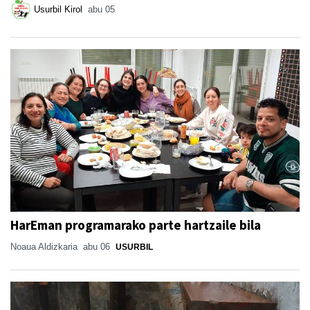
Usurbil Kirol
abu 05
HarEman programarako parte hartzaile bila
Noaua Aldizkaria
abu 06
USURBIL