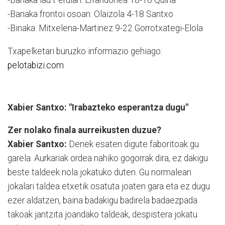
-Banaka lau t´erdian: Errandonea 18-10 Quina
-Banaka frontoi osoan: Olaizola 4-18 Santxo
-Binaka: Mitxelena-Martinez 9-22 Gorrotxategi-Elola
Txapelketari buruzko informazio gehiago:
pelotabizi.com
Xabier Santxo: "Irabazteko esperantza dugu"
Zer nolako finala aurreikusten duzue?
Xabier Santxo:
Denek esaten digute faboritoak gu
garela. Aurkariak ordea nahiko gogorrak dira, ez dakigu
beste taldeek nola jokatuko duten. Gu normalean
jokalari taldea etxetik osatuta joaten gara eta ez dugu
ezer aldatzen, baina badakigu badirela badaezpada
takoak jantzita joandako taldeak, despistera jokatu