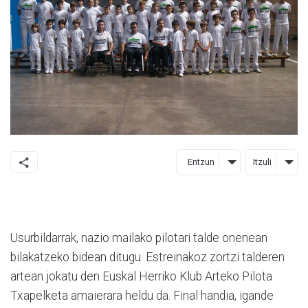
Entzun
Itzuli
Usurbildarrak, nazio mailako pilotari talde onenean
bilakatzeko bidean ditugu. Estreinakoz zortzi talderen
artean jokatu den Euskal Herriko Klub Arteko Pilota
Txapelketa amaierara heldu da. Final handia, igande