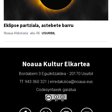
Eklipse partziala, astebete barru
Noaua Aldizkaria
abu 06
USURBIL
Noaua Kultur Elkartea
Bordaberri 3 Eguzkitzaldea - 20170 Usurbil
Tf: 943 360 321 | erredakzioa@noaua.eus
Codesyntaxek garatua