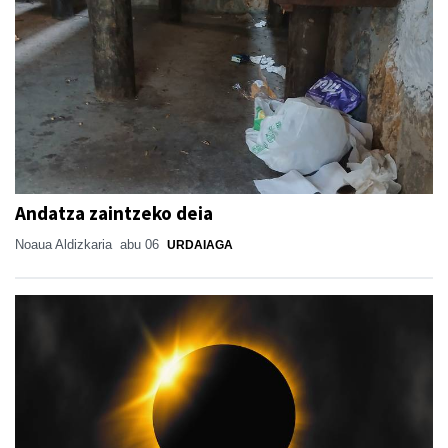
Andatza zaintzeko deia
Noaua Aldizkaria
abu 06
URDAIAGA