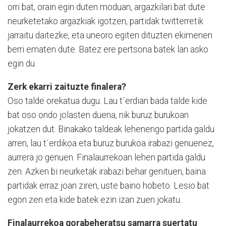
orri bat, orain egin duten moduan, argazkilari bat dute
neurketetako argazkiak igotzen, partidak twitterretik
jarraitu daitezke, eta uneoro egiten dituzten ekimenen
berri ematen dute. Batez ere pertsona batek lan asko
egin du.
Zerk ekarri zaituzte finalera?
Oso talde orekatua dugu. Lau t´erdian bada talde kide
bat oso ondo jolasten duena, nik buruz burukoan
jokatzen dut. Binakako taldeak lehenengo partida galdu
arren, lau t´erdikoa eta buruz burukoa irabazi genuenez,
aurrera jo genuen. Finalaurrekoan lehen partida galdu
zen. Azken bi neurketak irabazi behar genituen, baina
partidak erraz joan ziren, uste baino hobeto. Lesio bat
egon zen eta kide batek ezin izan zuen jokatu.
Finalaurrekoa gorabeheratsu samarra suertatu