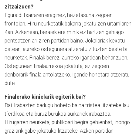
zitzaizuen?
Eguraldi txarraren eraginez, hezetasuna zegoen
frontoian. Hiru neurketatik bakarra jokatu zen urtarrilaren
4an. Azkenean, beraiek ere minik ez hartzen gehiago
pentsatzen ari ziren partidan baino. Jokalariak kexatu
ostean, aurreko ostegunera atzeratu zituzten beste bi
neurketak. Finalak berez aurreko igandean behar zuen.
Ostegunean finalaurrekoa jokatuta, ez zegoen
denborarik finala antolatzeko. Igande honetara atzeratu
dute.
Finalerako kinielarik egiterik bai?
Bai. Irabazten badugu hobeto baina tristea litzateke lau
t´erdikoa eta buruz burukoa aurkariek irabaztea.
Hirugarren neurketa, publikoari begira gehienbat, inongo
graziarik gabe jokatuko litzateke. Azken partidan