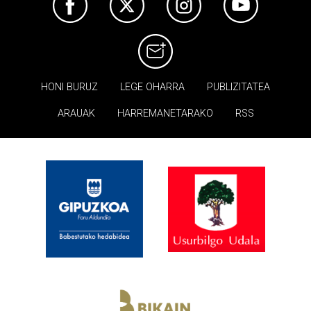
HONI BURUZ
LEGE OHARRA
PUBLIZITATEA
ARAUAK
HARREMANETARAKO
RSS