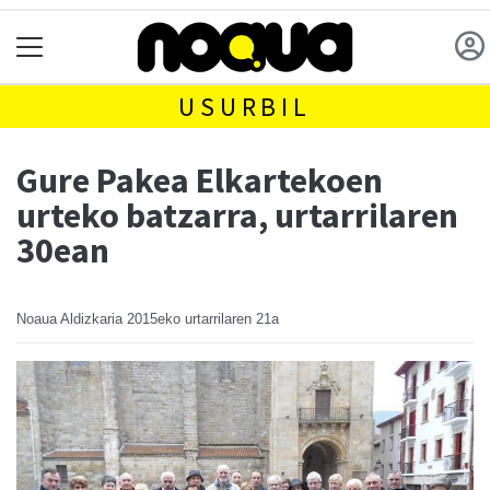
USURBIL
Gure Pakea Elkartekoen
urteko batzarra, urtarrilaren
30ean
Noaua Aldizkaria
2015eko urtarrilaren 21a