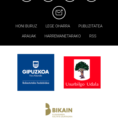
HONI BURUZ
LEGE OHARRA
PUBLIZITATEA
ARAUAK
HARREMANETARAKO
RSS