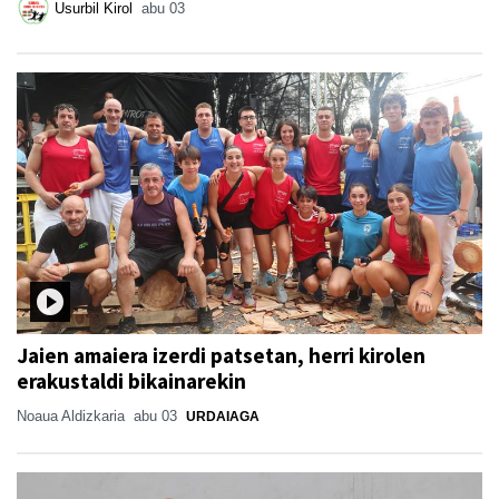
Usurbil Kirol
abu 03
Jaien amaiera izerdi patsetan, herri kirolen
erakustaldi bikainarekin
Noaua Aldizkaria
abu 03
URDAIAGA