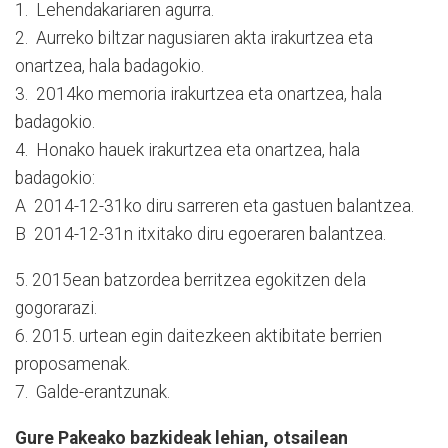
1. Lehendakariaren agurra.
2. Aurreko biltzar nagusiaren akta irakurtzea eta
onartzea, hala badagokio.
3. 2014ko memoria irakurtzea eta onartzea, hala
badagokio.
4. Honako hauek irakurtzea eta onartzea, hala
badagokio:
A 2014-12-31ko diru sarreren eta gastuen balantzea.
B 2014-12-31n itxitako diru egoeraren balantzea.
5. 2015ean batzordea berritzea egokitzen dela
gogorarazi.
6. 2015. urtean egin daitezkeen aktibitate berrien
proposamenak.
7. Galde-erantzunak.
Gure Pakeako bazkideak lehian, otsailean