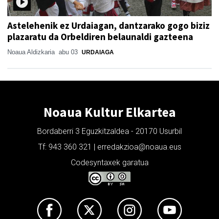
Astelehenik ez Urdaiagan, dantzarako gogo biziz
plazaratu da Orbeldiren belaunaldi gazteena
Noaua Aldizkaria
abu 03
URDAIAGA
Noaua Kultur Elkartea
Bordaberri 3 Eguzkitzaldea - 20170 Usurbil
Tf: 943 360 321 | erredakzioa@noaua.eus
Codesyntaxek garatua