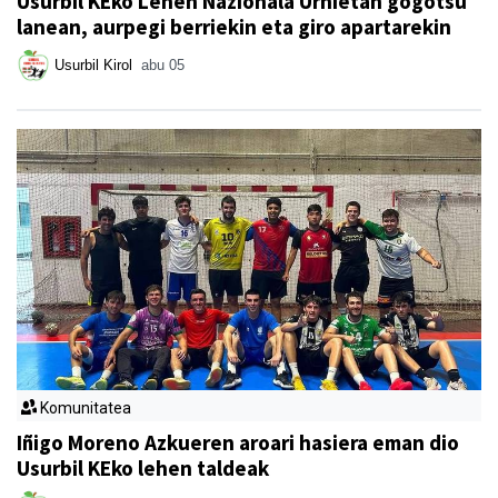
Usurbil KEko Lehen Nazionala Urnietan gogotsu
lanean, aurpegi berriekin eta giro apartarekin
Usurbil Kirol
abu 05
Komunitatea
Iñigo Moreno Azkueren aroari hasiera eman dio
Usurbil KEko lehen taldeak