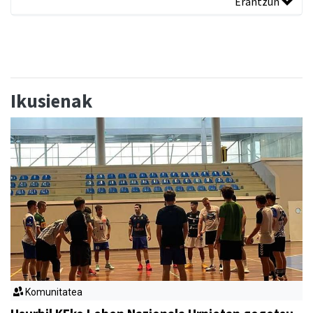
Erantzun
Ikusienak
Komunitatea