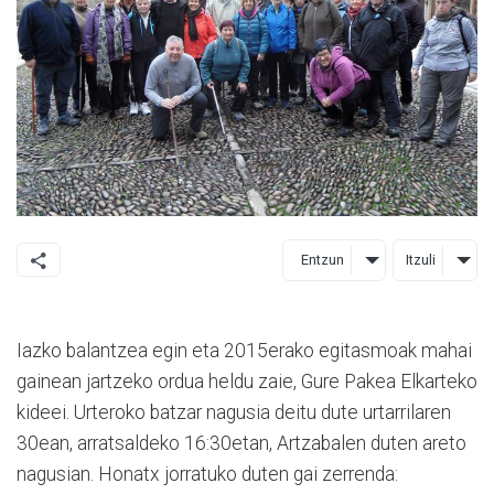
Entzun
Itzuli
Iazko balantzea egin eta 2015erako egitasmoak mahai
gainean jartzeko ordua heldu zaie, Gure Pakea Elkarteko
kideei. Urteroko batzar nagusia deitu dute urtarrilaren
30ean, arratsaldeko 16:30etan, Artzabalen duten areto
nagusian. Honatx jorratuko duten gai zerrenda: