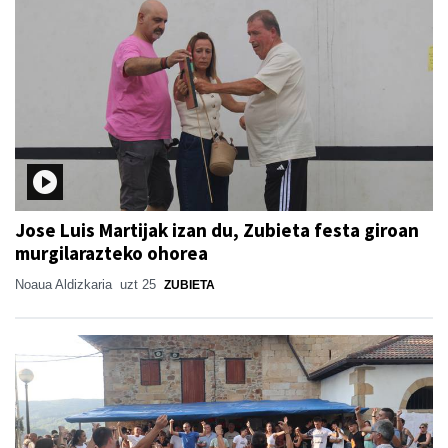
Jose Luis Martijak izan du, Zubieta festa giroan
murgilarazteko ohorea
Noaua Aldizkaria
uzt 25
ZUBIETA