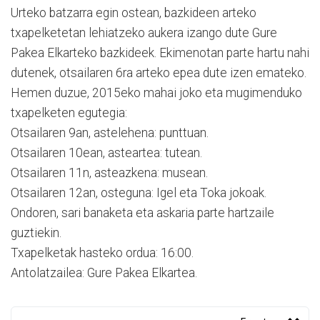
Urteko batzarra egin ostean, bazkideen arteko
txapelketetan lehiatzeko aukera izango dute Gure
Pakea Elkarteko bazkideek. Ekimenotan parte hartu nahi
dutenek, otsailaren 6ra arteko epea dute izen emateko.
Hemen duzue, 2015eko mahai joko eta mugimenduko
txapelketen egutegia:
Otsailaren 9an, astelehena: punttuan.
Otsailaren 10ean, asteartea: tutean.
Otsailaren 11n, asteazkena: musean.
Otsailaren 12an, osteguna: Igel eta Toka jokoak.
Ondoren, sari banaketa eta askaria parte hartzaile
guztiekin.
Txapelketak hasteko ordua: 16:00.
Antolatzailea: Gure Pakea Elkartea.