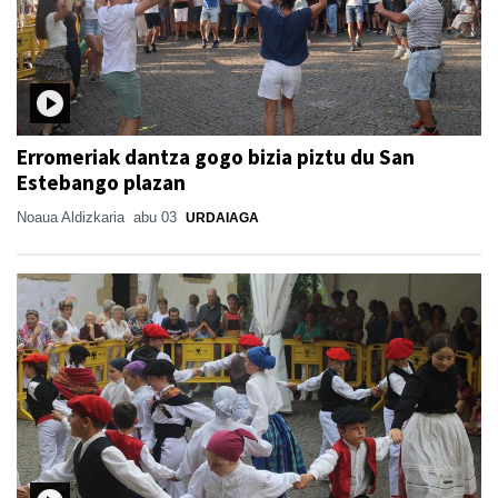
Erromeriak dantza gogo bizia piztu du San
Estebango plazan
Noaua Aldizkaria
abu 03
URDAIAGA