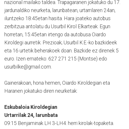
nazional mailako taldea. Trapagaranen jokatuko du 17.
jardunaldiko neurketa, larunbatean, urtarrilaren 24an,
iluntzeko 18:45etan hasita. Hara joateko autobus
zerbitzua antolatu du Usurbil Kirol Elkarteak. Egun
horretan, 15:45etan irtengo da autobusa Oiardo
Kiroldegi aurretik. Prezioak; Usurbil K.E.-ko bazkideek
eta 16 urtetik beherakoek doan. Bazkide ez direnek 5
euro. Izen emateko: 627 271 215 (Montse) edo
usurbilke@gmail.com.
Gainerakoan, hona hemen, Oiardo Kiroldegian eta
Haranen jokatuko diren neurketak:
Eskubaloia Kiroldegian
Urtarrilak 24, larunbata
09:15 Benjaminak LH 3-LH4: herri kirolak-topaketa.