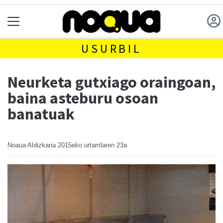
USURBIL
Neurketa gutxiago oraingoan,
baina asteburu osoan
banatuak
Noaua Aldizkaria
2015eko urtarrilaren 23a