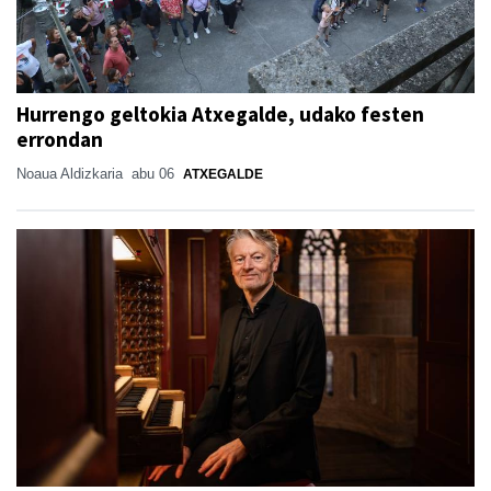
Hurrengo geltokia Atxegalde, udako festen
errondan
Noaua Aldizkaria
abu 06
ATXEGALDE