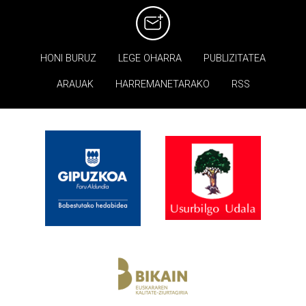
HONI BURUZ
LEGE OHARRA
PUBLIZITATEA
ARAUAK
HARREMANETARAKO
RSS