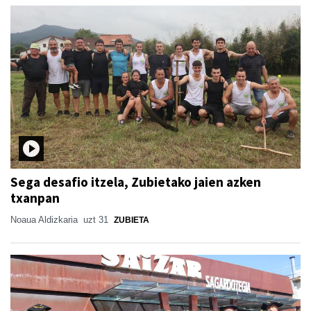
Sega desafio itzela, Zubietako jaien azken
txanpan
Noaua Aldizkaria
uzt 31
ZUBIETA