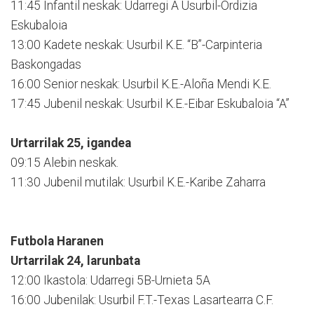
11:45 Infantil neskak: Udarregi A Usurbil-Ordizia
Eskubaloia
13:00 Kadete neskak: Usurbil K.E. “B”-Carpinteria
Baskongadas
16:00 Senior neskak: Usurbil K.E.-Aloña Mendi K.E.
17:45 Jubenil neskak: Usurbil K.E.-Eibar Eskubaloia “A”
Urtarrilak 25, igandea
09:15 Alebin neskak.
11:30 Jubenil mutilak: Usurbil K.E.-Karibe Zaharra
Futbola Haranen
Urtarrilak 24, larunbata
12:00 Ikastola: Udarregi 5B-Urnieta 5A
16:00 Jubenilak: Usurbil F.T.-Texas Lasartearra C.F.