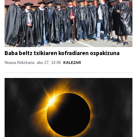
Baba beltz txikiaren kofradiaren ospakizuna
Noaua Aldizkaria
abu 27, 14:00
KALEZAR