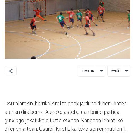
Entzun
Itzuli
Ostiralarekin, herriko kirol taldeak jardunaldi berri baten
atarian dira berriz. Aurreko asteburuan baino partida
gutxiago jokatuko dituzte etxean. Kanpoan lehiatuko
direnen artean, Usurbil Kirol Elkarteko senior mutilen 1.