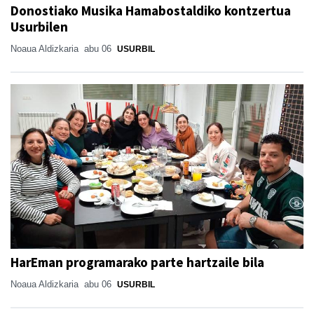
Donostiako Musika Hamabostaldiko kontzertua
Usurbilen
Noaua Aldizkaria
abu 06
USURBIL
HarEman programarako parte hartzaile bila
Noaua Aldizkaria
abu 06
USURBIL