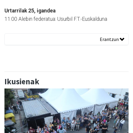
Urtarrilak 25, igandea
11:00 Alebin federatua: Usurbil F.T.-Euskalduna
Erantzun
Ikusienak