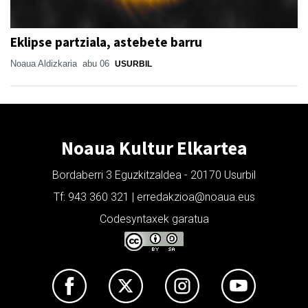
Eklipse partziala, astebete barru
Noaua Aldizkaria
abu 06
USURBIL
Noaua Kultur Elkartea
Bordaberri 3 Eguzkitzaldea - 20170 Usurbil
Tf: 943 360 321 | erredakzioa@noaua.eus
Codesyntaxek garatua