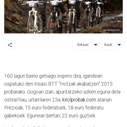
Entzun
Itzuli
160 lagun baino gehiago espero dira, igandean
ospatuko den Irisasi BTT "Hotzak akabatzen" 2015
probarako. Gogoan izan, apuntatzeko azken eguna dela
ostiral hau, urtarrilaren 23a,
kirolprobak.com
atarian.
Prezioak; 15 euro federatuek, 18 euro federatu
gabekoek. Egunean bertan, 22 euro guztiek.