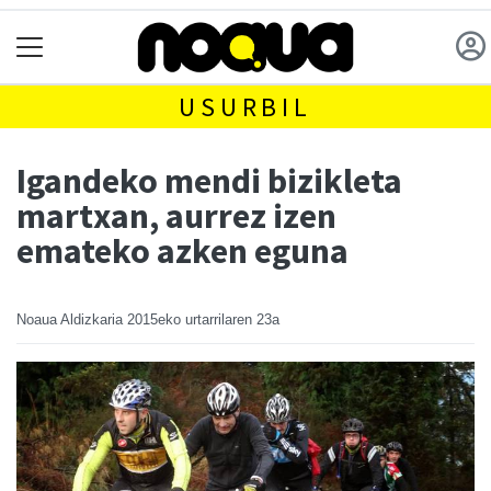
USURBIL
Igandeko mendi bizikleta
martxan, aurrez izen
emateko azken eguna
Noaua Aldizkaria
2015eko urtarrilaren 23a