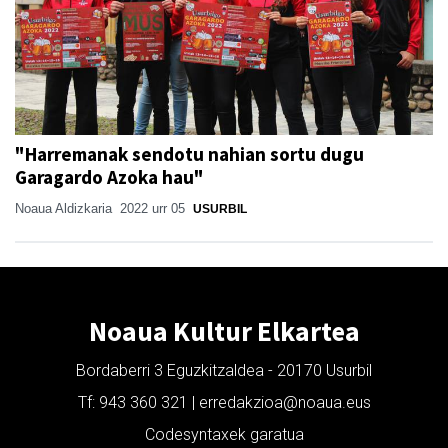
"Harremanak sendotu nahian sortu dugu
Garagardo Azoka hau"
Noaua Aldizkaria
2022 urr 05
USURBIL
Noaua Kultur Elkartea
Bordaberri 3 Eguzkitzaldea - 20170 Usurbil
Tf: 943 360 321 | erredakzioa@noaua.eus
Codesyntaxek garatua