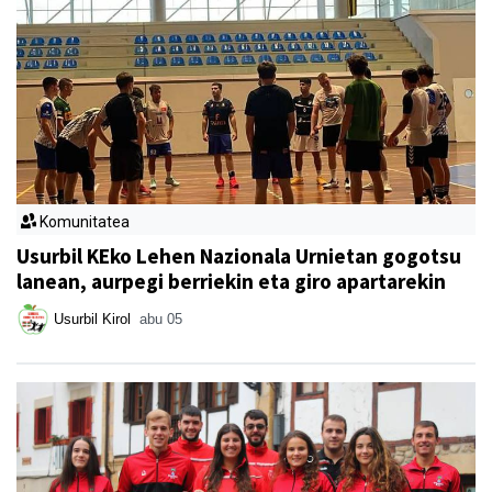
Komunitatea
Usurbil KEko Lehen Nazionala Urnietan gogotsu
lanean, aurpegi berriekin eta giro apartarekin
Usurbil Kirol
abu 05