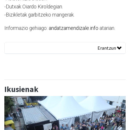
-Dutxak Oiardo Kiroldegian.
-Bizikletak garbitzeko mangerak.
Informazio gehiago:
andatzamendizale.info
atarian.
Erantzun
Ikusienak