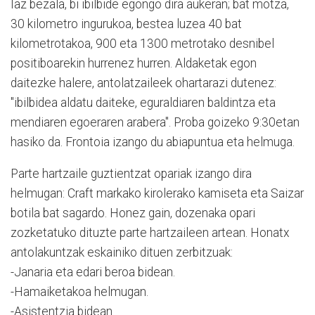
Iaz bezala, bi ibilbide egongo dira aukeran; bat motza,
30 kilometro ingurukoa, bestea luzea 40 bat
kilometrotakoa, 900 eta 1300 metrotako desnibel
positiboarekin hurrenez hurren. Aldaketak egon
daitezke halere, antolatzaileek ohartarazi dutenez:
"ibilbidea aldatu daiteke, eguraldiaren baldintza eta
mendiaren egoeraren arabera". Proba goizeko 9:30etan
hasiko da. Frontoia izango du abiapuntua eta helmuga.
Parte hartzaile guztientzat opariak izango dira
helmugan: Craft markako kirolerako kamiseta eta Saizar
botila bat sagardo. Honez gain, dozenaka opari
zozketatuko dituzte parte hartzaileen artean. Honatx
antolakuntzak eskainiko dituen zerbitzuak:
-Janaria eta edari beroa bidean.
-Hamaiketakoa helmugan.
-Asistentzia bidean.