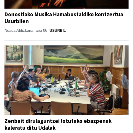
Donostiako Musika Hamabostaldiko kontzertua
Usurbilen
Noaua Aldizkaria
abu 06
USURBIL
Zenbait dirulaguntzei lotutako ebazpenak
kaleratu ditu Udalak