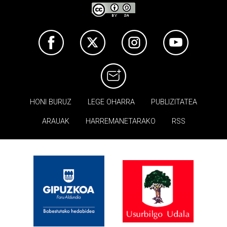
HONI BURUZ
LEGE OHARRA
PUBLIZITATEA
ARAUAK
HARREMANETARAKO
RSS