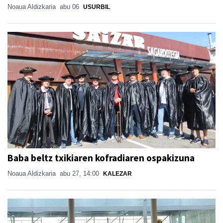
Noaua Aldizkaria
abu 06
USURBIL
Baba beltz txikiaren kofradiaren ospakizuna
Noaua Aldizkaria
abu 27, 14:00
KALEZAR