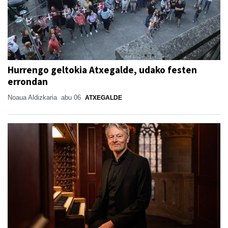
Hurrengo geltokia Atxegalde, udako festen
errondan
Noaua Aldizkaria
abu 06
ATXEGALDE