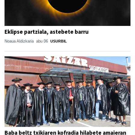
Eklipse partziala, astebete barru
Noaua Aldizkaria
abu 06
USURBIL
Baba beltz txikiaren kofradia hilabete amaieran