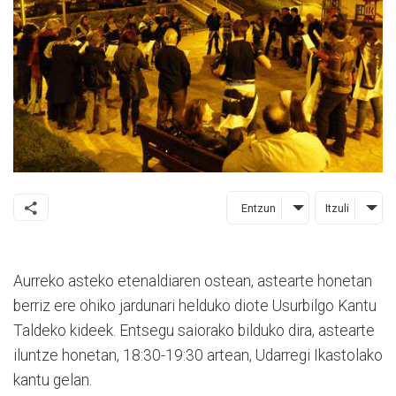
Entzun
Itzuli
Aurreko asteko etenaldiaren ostean, astearte honetan
berriz ere ohiko jardunari helduko diote Usurbilgo Kantu
Taldeko kideek. Entsegu saiorako bilduko dira, astearte
iluntze honetan, 18:30-19:30 artean, Udarregi Ikastolako
kantu gelan.