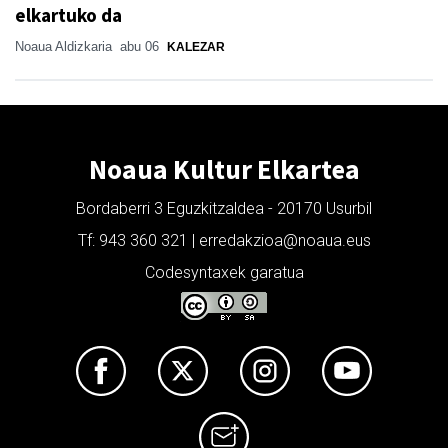
elkartuko da
Noaua Aldizkaria
abu 06
KALEZAR
Noaua Kultur Elkartea
Bordaberri 3 Eguzkitzaldea - 20170 Usurbil
Tf: 943 360 321 | erredakzioa@noaua.eus
Codesyntaxek garatua