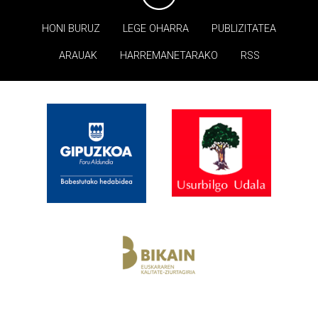
HONI BURUZ
LEGE OHARRA
PUBLIZITATEA
ARAUAK
HARREMANETARAKO
RSS