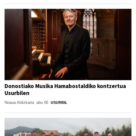
Donostiako Musika Hamabostaldiko kontzertua
Usurbilen
Noaua Aldizkaria
abu 06
USURBIL