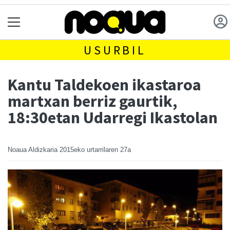
USURBIL
Kantu Taldekoen ikastaroa
martxan berriz gaurtik,
18:30etan Udarregi Ikastolan
Noaua Aldizkaria
2015eko urtarrilaren 27a