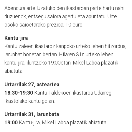
Abendura arte luzatuko den ikastaroan parte hartu nahi
duzuenok, entsegu saiora agertu eta apuntatu. Urte
osoko saioetarako prezioa; 10 euro.
Kantu-jira
Kantu zaleen ikastaroz kanpoko urteko lehen hitzordua,
larunbat honetan bertan. Hilaren 31n urteko lehen
kantu-jira, iluntzeko 19:00etan, Mikel Laboa plazatik
abiatuta.
Urtarrilak 27, asteartea
18:30-19:30
Kantu Taldekoen ikastaroa Udarregi
Ikastolako kantu gelan.
Urtarrilak 31, larunbata
19:00
Kantu-jira, Mikel Laboa plazatik abiatuta.