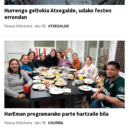
Hurrengo geltokia Atxegalde, udako festen
errondan
Noaua Aldizkaria
abu 06
ATXEGALDE
HarEman programarako parte hartzaile bila
Noaua Aldizkaria
abu 06
USURBIL