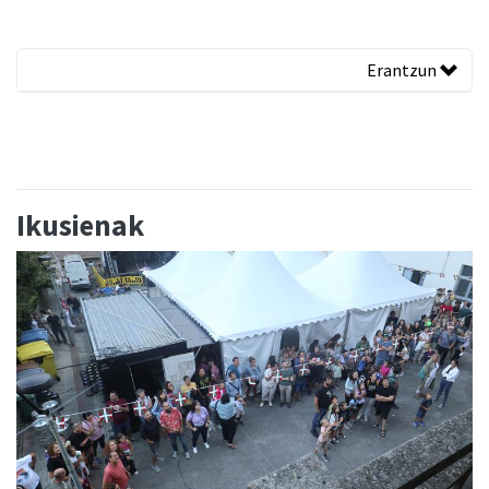
Erantzun
Ikusienak