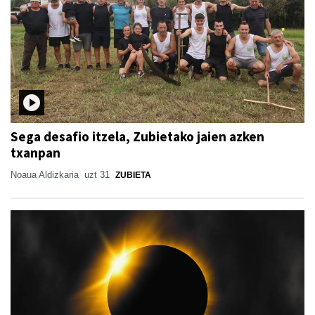
Sega desafio itzela, Zubietako jaien azken
txanpan
Noaua Aldizkaria
uzt 31
ZUBIETA