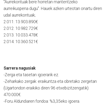
"Aurrekontuak bere horretan mantentzeko
aurreikuspena dugu". Hauek azken urteotan onartu diren
udal aurrekontuak;
2.011: 13.903.890€
2.012: 10.982.729€
2.013: 10.033.478€
2.014: 10.360.521€
Sarrera nagusiak
-Zerga eta tasetan igoerarik ez.
-Zeharkako zergak: eraikuntza eta obretako zergetan
(Ugartondon eraikiko diren 96 etxebizitzengatik):
470.000€.
-Foru Aldundiaren fondoa: %3,35eko igoera.