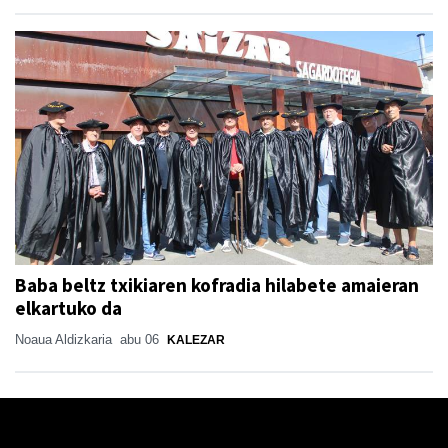
Baba beltz txikiaren kofradia hilabete amaieran
elkartuko da
Noaua Aldizkaria
abu 06
KALEZAR