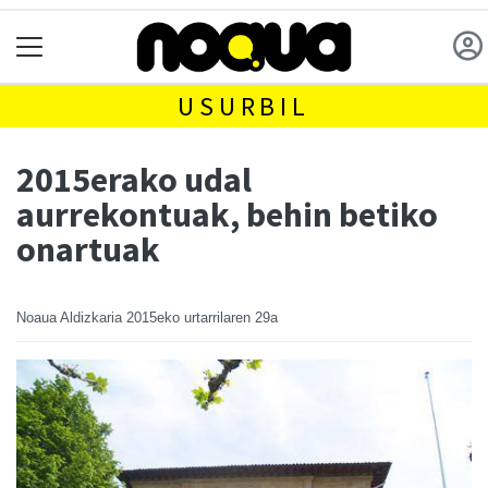
USURBIL
2015erako udal
aurrekontuak, behin betiko
onartuak
Noaua Aldizkaria
2015eko urtarrilaren 29a