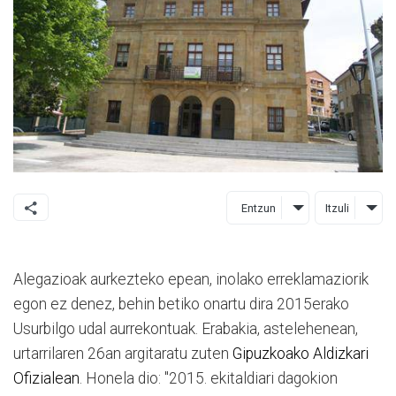
Entzun
Itzuli
Alegazioak aurkezteko epean, inolako erreklamaziorik
egon ez denez, behin betiko onartu dira 2015erako
Usurbilgo udal aurrekontuak. Erabakia, astelehenean,
urtarrilaren 26an argitaratu zuten
Gipuzkoako Aldizkari
Ofizialean
. Honela dio: "2015. ekitaldiari dagokion