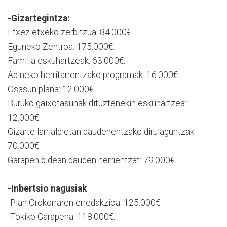
-Gizartegintza:
Etxez etxeko zerbitzua: 84.000€.
Eguneko Zentroa: 175.000€.
Familia eskuhartzeak: 63.000€.
Adineko herritarrentzako programak: 16.000€.
Osasun plana: 12.000€.
Buruko gaixotasunak dituztenekin eskuhartzea:
12.000€.
Gizarte larrialdietan daudenentzako dirulaguntzak:
70.000€.
Garapen bidean dauden herrientzat: 79.000€.
-Inbertsio nagusiak
-Plan Orokorraren erredakzioa: 125.000€.
-Tokiko Garapena: 118.000€.