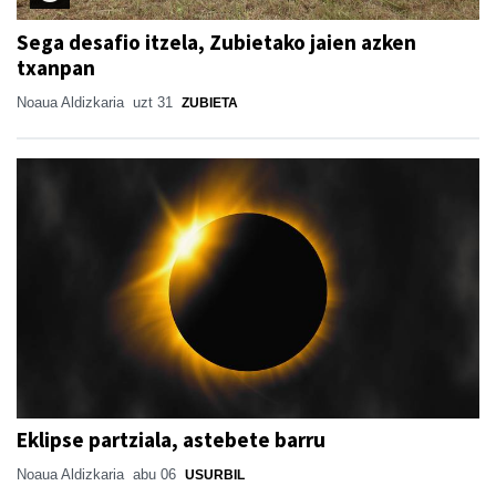
Sega desafio itzela, Zubietako jaien azken
txanpan
Noaua Aldizkaria
uzt 31
ZUBIETA
Eklipse partziala, astebete barru
Noaua Aldizkaria
abu 06
USURBIL