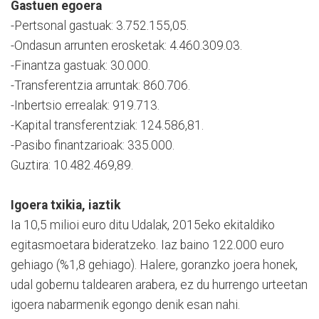
Gastuen egoera
-Pertsonal gastuak: 3.752.155,05.
-Ondasun arrunten erosketak: 4.460.309.03.
-Finantza gastuak: 30.000.
-Transferentzia arruntak: 860.706.
-Inbertsio errealak: 919.713.
-Kapital transferentziak: 124.586,81.
-Pasibo finantzarioak: 335.000.
Guztira: 10.482.469,89.
Igoera txikia, iaztik
Ia 10,5 milioi euro ditu Udalak, 2015eko ekitaldiko
egitasmoetara bideratzeko. Iaz baino 122.000 euro
gehiago (%1,8 gehiago). Halere, goranzko joera honek,
udal gobernu taldearen arabera, ez du hurrengo urteetan
igoera nabarmenik egongo denik esan nahi.