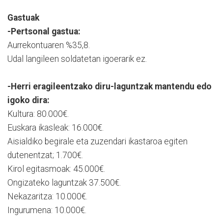
Gastuak
-Pertsonal gastua:
Aurrekontuaren %35,8.
Udal langileen soldatetan igoerarik ez.
-Herri eragileentzako diru-laguntzak mantendu edo
igoko dira:
Kultura: 80.000€.
Euskara ikasleak: 16.000€.
Aisialdiko begirale eta zuzendari ikastaroa egiten
dutenentzat; 1.700€.
Kirol egitasmoak: 45.000€.
Ongizateko laguntzak 37.500€.
Nekazaritza: 10.000€.
Ingurumena: 10.000€.