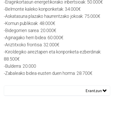
-Eraginkortasun energetikorako inbertsioak: 50.000€
-Belmonte kaleko konponketak: 34.000€
-Askatasuna plazako haurrentzako jokoak: 75.000€
-Komun publikoak: 48.000€
-Bidegorrien sarea: 20.000€
-Aginagako herri bidea: 60.000€
-Ariztitxoko frontisa: 32.000€
-Kiroldegiko aireztapen eta konponketa ezberdinak:
88.500€
-Bulderra: 20.000
-Zabaleako bidea eusten duen horma: 28.700€
Erantzun