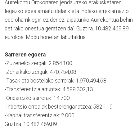
Aurrekontu Orokorraren jendaurreko erakusketaren
legezko epea amaitu delarik eta inolako erreklamazio
edo oharrik egin ez denez, aipaturiko Aurrekontua behin
betirako onestua gera­tzen da". Guztira, 10.482.469,89
eurokoa. Modu honetan laburbildua:
Sarreren egoera
-Zuzeneko zergak: 2.854.100.
-Zeharkako zergak: 470.754,08.
-Tasak eta bestelako sarrerak: 1.970.494,68.
-Transferentzia arruntak: 4.588.302,13.
-Ondarezko sarrerak: 14.700.
-Inbertsio errealak besterenganatzea: 582.119.
-Kapital transferentziak: 2.000.
Guztira: 10.482.469,89.