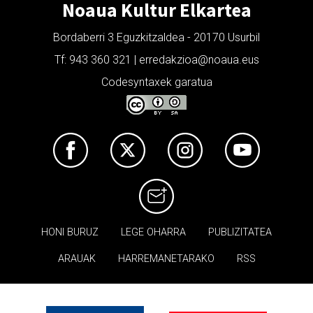
Noaua Kultur Elkartea
Bordaberri 3 Eguzkitzaldea - 20170 Usurbil
Tf: 943 360 321 | erredakzioa@noaua.eus
Codesyntaxek garatua
HONI BURUZ
LEGE OHARRA
PUBLIZITATEA
ARAUAK
HARREMANETARAKO
RSS