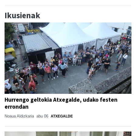
Ikusienak
Hurrengo geltokia Atxegalde, udako festen
errondan
Noaua Aldizkaria
abu 06
ATXEGALDE