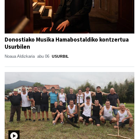
Donostiako Musika Hamabostaldiko kontzertua
Usurbilen
Noaua Aldizkaria
abu 06
USURBIL