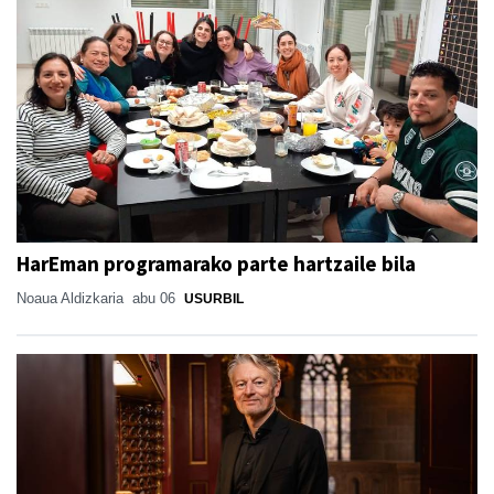
HarEman programarako parte hartzaile bila
Noaua Aldizkaria
abu 06
USURBIL